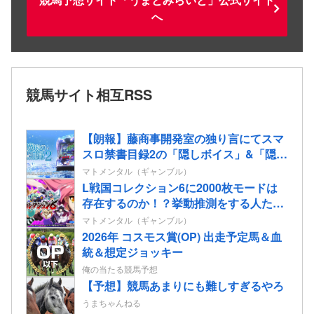
へ
競馬サイト相互RSS
【朗報】藤商事開発室の独り言にてスマ
スロ禁書目録2の「隠しボイス」&「隠し
楽曲（telepath/Real）」解放コマンドが
マトメンタル（ギャンブル）
公開される！
L戦国コレクション6に2000枚モードは
存在するのか！？挙動推測をする人たち
も…
マトメンタル（ギャンブル）
2026年 コスモス賞(OP) 出走予定馬＆血
統＆想定ジョッキー
俺の当たる競馬予想
【予想】競馬あまりにも難しすぎるやろ
うまちゃんねる