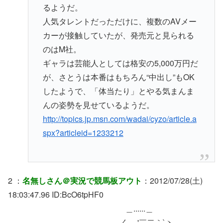
るようだ。
人気タレントだっただけに、複数のAVメー
カーが接触していたが、発売元と見られる
のはM社。
ギャラは芸能人としては格安の5,000万円だ
が、さとうは本番はもちろん“中出し”もOK
したようで、「体当たり」とやる気まんま
んの姿勢を見せているようだ。
http://topics.jp.msn.com/wadai/cyzo/article.a
spx?articleid=1233212
2 ：
名無しさん＠実況で競馬板アウト
：2012/07/28(土)
18:03:47.96 ID:BcO6tpHF0
＿......＿
_,.-く,.-‐'￣二｀`ヽ､