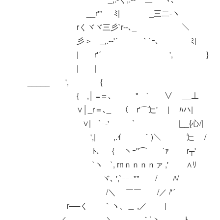
__r'" ﾐ| _三二‐ヽ
rくヾヾ三彡`r‐-､_ ＼
彡＞ _,.-‐'´ ｀`ｰ､ ﾐ|
| r'´ ', }
| |
_____ ', {
{ ,│ =＝､ "￣` ∨ __⊥
∨│_r＝､_ （ r'⌒辷' | ﾊハ|
∨| `ｰ‐' ` |__{心/|
',| ,.ｲ ｀)＼ 辷 /
ﾄ、 { ヽｰ''⌒ `ｧ r┬'
`ヽ `, rnｎｎｎｎァ ,' ∧ﾘ
ヾ､ ',`ｰｰｰ''" / ﾊ/
/＼ ￣￣ /／ /'´
r──く ｀ヽ、＿ ,／ |
／ ＼_ ｀`ヽ､__ ,ﾄ､