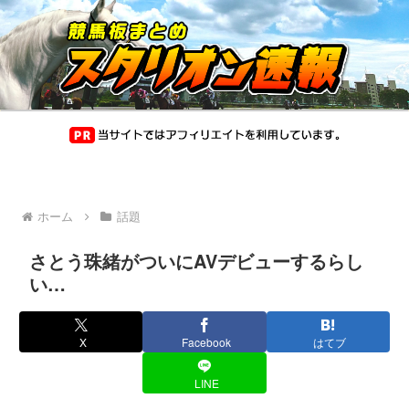
ホーム
話題
さとう珠緒がついにAVデビューするらし
い…
X
Facebook
はてブ
LINE