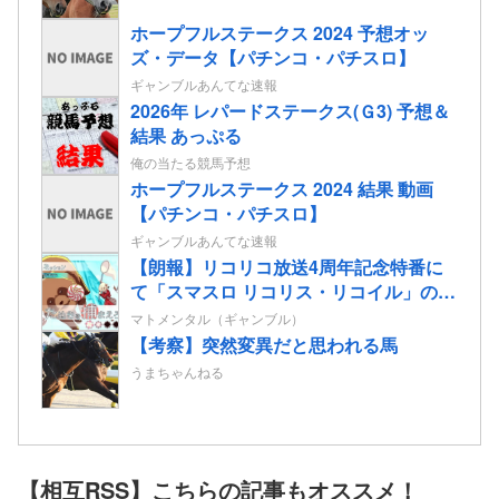
ホープフルステークス 2024 予想オッ
ズ・データ【パチンコ・パチスロ】
ギャンブルあんてな速報
2026年 レパードステークス(Ｇ3) 予想＆
結果 あっぷる
俺の当たる競馬予想
ホープフルステークス 2024 結果 動画
【パチンコ・パチスロ】
ギャンブルあんてな速報
【朗報】リコリコ放送4周年記念特番に
て「スマスロ リコリス・リコイル」の演
出映像”たぬきを掴まえろ”&”姫蒲を倒
マトメンタル（ギャンブル）
せ！”が公開される
【考察】突然変異だと思われる馬
うまちゃんねる
【相互RSS】こちらの記事もオススメ！