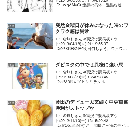
ID:UwigAMcO0漆黒の馬体、過酷な連闘
に次ぐ連闘。 渡辺美樹厩舎所属。
突然金曜日が休みになった時のワ
話題
クワク感は異常
1： 名無しさん＠実況で競馬板アウ
ト:2013/04/18(木) 21:19:55.07
ID:9PBRFSNV0明日何しよう。ワクワ
ク。今んとこ Ｇ1ドリームかガンダムを
朝一番で打って、お昼ぐらいからネット
カフェで地方やるつもり。
ダビスタの中では異様に強い馬
話題
1： 名無しさん＠実況で競馬板アウ
ト:2013/08/29(木) 16:43:28.45
ID:aPA0RpvT0ヒシミラクル
藤田のデビュー以来続く中央重賞
話題
勝利がストップか
1： 名無しさん＠実況で競馬板アウ
ト:2012/11/10(土) 18:15:20.42
ID:d7QSa2aN0なお、地味に三浦のデビュ
ー以来の中央重賞勝利もストップする予
定です。 彼は去年ケチャップ出しすぎま