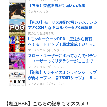
【考察】突然変異だと思われる馬
うまちゃんねる
【POG】モーリス産駒で母レシステンシ
アの2024となるコルベータの2歳情報
俺の当たる競馬予想
LモンキーターンRED「王道から挑戦
へ！モードアップ！最速達成！ジャック
イン！７揃い！」←まったくの別物っぽ
マトメンタル（ギャンブル）
いけど流行るんか！？
スロットユーザーに比べてなんでパチン
コユーザーってリテラシーがここまで低
いんだろうか…
マトメンタル（ギャンブル）
【朗報】サンセイのオンラインショップ
が再オープン 「新7500Tシャツ」「BOX
of GARO」「Wall of GARO」が追加さ
マトメンタル（ギャンブル）
れてるぞ
【相互RSS】こちらの記事もオススメ！