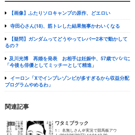
【画像】ふたりソロキャンプの原作、どエロい
寺田心さん(18)、筋トレした結果無事かわいくなる
【疑問】ガンダムってどうやってレバー2本で動かして
るの？
及川光博 再婚を発表 お相手は妊娠中、57歳でパパに
「今後も俳優としてミッチーとして精進」
イーロン「Xでインプレゾンビが多すぎるから収益分配
プログラムやめるわ」
関連記事
ワタミブラック
ネタ
1： 名無しさん＠実況で競馬板アウ
ト:2013/06/30(日) 14:04:13.29