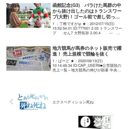
した。 藤田のは結構キツいな...
函館記念(G3) バラけた馬群の中
レース
から抜け出したのはトランスワー
プ(大野)！ゴール前で差し切って
重賞初制覇！
1 ：丁稚ですがφ ★：2012/07/15(日)
15:52:54.01 ID:???001 2 03 トランスワー
プ .せん7 大野拓弥 2.00.4 ---
54.0 528(+2) 萩原 清 02 4 08 イケトップ
ガ...
地方競馬が馬券のネット販売で躍
話題
進！ 売上規模で競輪を抜く
1：ばーど ★：2020/09/13(日)
10:14:49.34 ID:CAP_USER9■公営競技の
売上一覧～地方競馬の伸びが顕著 中央競
馬は公営競技（「公営ギャンブル」と称
されます）の中で最大規模を誇ります。
具体的に2019年度（20...
エクスペディション死ね