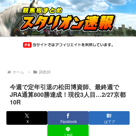
ホーム
調教師
今週で定年引退の松田博資師、最終週で
JRA通算800勝達成！現役3人目…2/27京都
10R
X
Facebook
はてブ
LINE