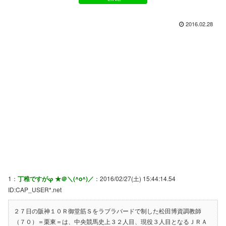
2016.02.28
1：
丁稚ですがφ ★＠＼(^o^)／
：2016/02/27(土) 15:44:14.54
ID:CAP_USER*.net
２７日の阪神１０Ｒ御堂筋Ｓをラブラバードで制した松田博資調教師
（７０）＝栗東＝は、中央競馬史上３２人目、現役３人目となるＪＲＡ