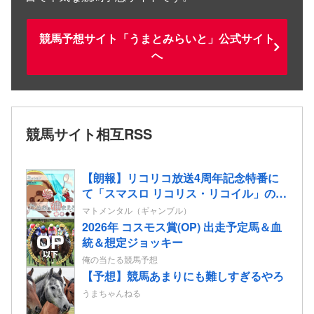
競馬予想サイト「うまとみらいと」公式サイト
へ
競馬サイト相互RSS
【朗報】リコリコ放送4周年記念特番に
て「スマスロ リコリス・リコイル」の演
出映像”たぬきを掴まえろ”&”姫蒲を倒
マトメンタル（ギャンブル）
せ！”が公開される
2026年 コスモス賞(OP) 出走予定馬＆血
統＆想定ジョッキー
俺の当たる競馬予想
【予想】競馬あまりにも難しすぎるやろ
うまちゃんねる