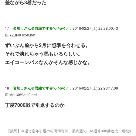
差ながら3着だった
17：
名無しさん＠恐縮です＠＼(^o^)／
：2016/02/27(土) 22:28:00.43
ID:+ZBNXTc50.net
ずいぶん前から2月に照準を合わせる。
それで潰れちゃう馬もいるらしい。
エイコーンパスなんかそんな感じかな。
18：
名無しさん＠恐縮です＠＼(^o^)／
：2016/02/27(土) 22:28:47.09
ID:MbuX89am0.net
丁度7000戦で引退するのか
【競馬】今週で定年引退の松田博資師、最終週でJRA通算800勝達成！現役3