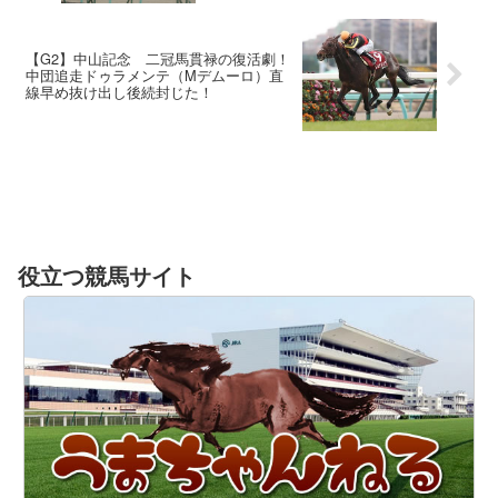
【G2】中山記念 二冠馬貫禄の復活劇！
中団追走ドゥラメンテ（Mデムーロ）直
線早め抜け出し後続封じた！
役立つ競馬サイト