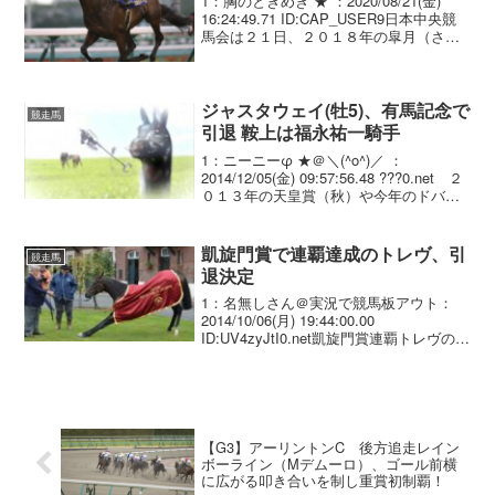
1：胸のときめき ★ ：2020/08/21(金)
16:24:49.71 ID:CAP_USER9日本中央競
馬会は２１日、２０１８年の皐月（さつ
き）賞（ＧI）を制したエポカドーロ（牡
５歳、栗東・藤原英昭きゅう舎）の競走
馬登録を、同日付で抹...
ジャスタウェイ(牡5)、有馬記念で
競走馬
引退 鞍上は福永祐一騎手
1：ニーニーφ ★＠＼(^o^)／ ：
2014/12/05(金) 09:57:56.48 ???0.net ２
０１３年の天皇賞（秋）や今年のドバイ
デューティーフリー、安田記念などで優
勝したジャスタウェイ（牡５歳、栗東・
須貝）が有馬記念（２８...
凱旋門賞で連覇達成のトレヴ、引
競走馬
退決定
1：名無しさん＠実況で競馬板アウト：
2014/10/06(月) 19:44:00.00
ID:UV4zyJtI0.net凱旋門賞連覇トレヴの電
撃引退が決定 ５戦無敗で凱旋門賞を制し
た昨年に続き、日本勢の前に立ちはだか
った女王トレヴの引退、繁...
【G3】アーリントンC 後方追走レイン
ボーライン（Mデムーロ）、ゴール前横
に広がる叩き合いを制し重賞初制覇！