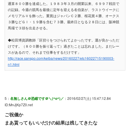
通算８００勝を達成した。１９８３年３月の開業以来、６９９７戦目で
の記録。今週の競馬を最後に定年を迎える名伯楽が、ラストウイークに
メモリアルＶを飾った。重賞はジャパンＣ２勝、桜花賞４勝、オークス
３勝などＧＩ・１９勝を含む７３勝。最終日となる２８日には、阪神競
馬場で３頭を出走させる。
◆松田博資調教師「区切りをつけられてよかったです。運が良かっただ
けです。（８００勝を振り返って）過ぎたことは忘れました。まだレー
スがあるので、それまで仕事をするだけです」
http://race.sanspo.com/keiba/news/20160227/etc16022715190003-
n1.html
5：
名無しさん＠恐縮です＠＼(^o^)／
：2016/02/27(土) 15:47:12.84
ID:MnJjKp7Z0.net
ご祝儀か
まあ貰ってもいいだけの結果は残してきたな