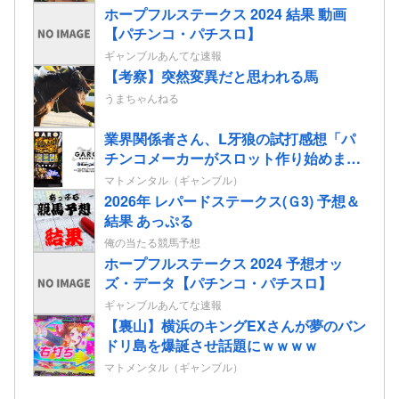
ホープフルステークス 2024 結果 動画
【パチンコ・パチスロ】
ギャンブルあんてな速報
【考察】突然変異だと思われる馬
うまちゃんねる
業界関係者さん、L牙狼の試打感想「パ
チンコメーカーがスロット作り始めまし
たって感じが全開の印象」
マトメンタル（ギャンブル）
2026年 レパードステークス(Ｇ3) 予想＆
結果 あっぷる
俺の当たる競馬予想
ホープフルステークス 2024 予想オッ
ズ・データ【パチンコ・パチスロ】
ギャンブルあんてな速報
【裏山】横浜のキングEXさんが夢のバン
ドリ島を爆誕させ話題にｗｗｗｗ
マトメンタル（ギャンブル）