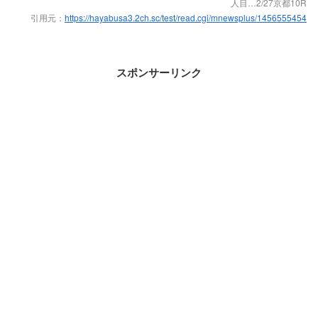
人目…2/27京都10R
引用元：
https://hayabusa3.2ch.sc/test/read.cgi/mnewsplus/1456555454
スポンサーリンク