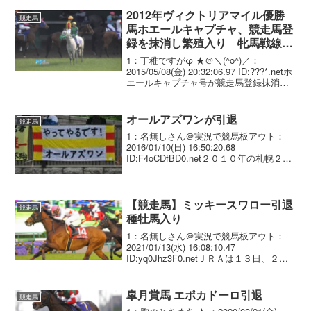
2012年ヴィクトリアマイル優勝
競走馬
馬ホエールキャプチャ、競走馬登
録を抹消し繁殖入り 牝馬戦線を
中心にG1･1勝含む重賞5勝の活躍
1：丁稚ですがφ ★＠＼(^o^)／：
2015/05/08(金) 20:32:06.97 ID:???*.netホ
エールキャプチャ号が競走馬登録抹消
2015/5/8 ２０１２年ヴィクトリアマイル
（GI）に優勝したホエールキャプチャ号
（牝７...
オールアズワンが引退
競走馬
1：名無しさん＠実況で競馬板アウト：
2016/01/10(日) 16:50:20.68
ID:F4oCDfBD0.net２０１０年の札幌２歳
ステークスに優勝したオールアズワン
（牡８歳 栗東・加用正厩舎）は２０１
６年１月１１日付で競走馬登録を...
【競走馬】ミッキースワロー引退
競走馬
種牡馬入り
1：名無しさん＠実況で競馬板アウト：
2021/01/13(水) 16:08:10.47
ID:yq0Jhz3F0.netＪＲＡは１３日、２０
年の日経賞・Ｇ２などに優勝したミッキ
ースワロー（牡７歳、美浦・菊沢隆徳厩
舎）の競走馬登録を同日付で抹...
皐月賞馬 エポカドーロ引退
競走馬