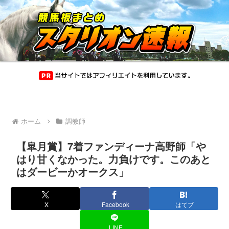
ホーム
調教師
【皐月賞】7着ファンディーナ高野師「や
はり甘くなかった。力負けです。このあと
はダービーかオークス」
X
Facebook
はてブ
LINE