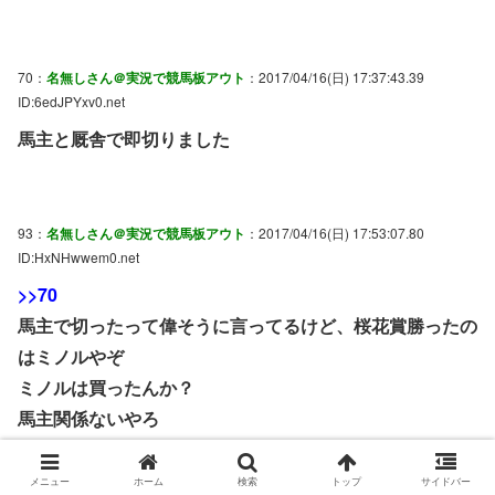
70：
名無しさん＠実況で競馬板アウト
：2017/04/16(日) 17:37:43.39
ID:6edJPYxv0.net
馬主と厩舎で即切りました
93：
名無しさん＠実況で競馬板アウト
：2017/04/16(日) 17:53:07.80
ID:HxNHwwem0.net
>>70
馬主で切ったって偉そうに言ってるけど、桜花賞勝ったの
はミノルやぞ
ミノルは買ったんか？
馬主関係ないやろ
メニュー
ホーム
検索
トップ
サイドバー