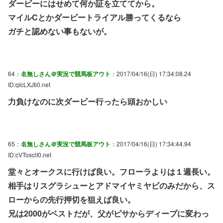
ダービーにはせめて何か証を立ててから。
マイルCとかダービートライアル勝ってくるなら
ガチと認めない事もないが。
64：
名無しさん＠実況で競馬板アウト
：2017/04/16(日) 17:34:08.24
ID:qIcLXJti0.net
力負けなのに次ダービー行ったら頭おかしい
65：
名無しさん＠実況で競馬板アウト
：2017/04/16(日) 17:34:44.94
ID:cVTosclI0.net
堂々とオークスに行けば良い。フローラよりは１週長い。
相手はリスグラシューとアドマイヤミヤビのみだから、ス
ローからの先行押切を狙えば良い。
兄は2000がベストだが、父がピサからディープに変わっ