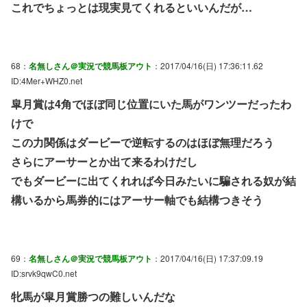
これでちょっとは現実見てくれるといいんだが…
68：
名無しさん＠実況で競馬板アウト
：2017/04/16(日) 17:36:11.62
ID:4Mer+WHZ0.net
皐月賞は4角でほぼ同じ位置にいた馬がワンツーだったわ
けで
この力関係はダービーで逆転するのはほぼ無理だろう
さらにアーサーとか出て来るわけだし
でもダービーに出てくれれば今日みたいに騙される奴が結
構いるから馬券的にはアーサー軸でも結構つきそう
69：
名無しさん＠実況で競馬板アウト
：2017/04/16(日) 17:37:09.19
ID:srvk9qwC0.net
牝馬が皐月賞勝つの難しいんだな