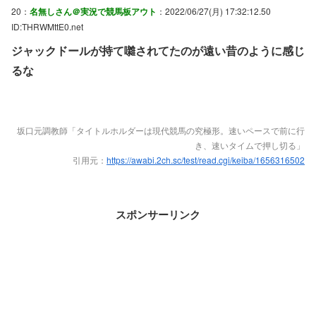
20：
名無しさん＠実況で競馬板アウト
：2022/06/27(月) 17:32:12.50
ID:THRWMttE0.net
ジャックドールが持て囃されてたのが遠い昔のように感じ
るな
坂口元調教師「タイトルホルダーは現代競馬の究極形。速いペースで前に行
き、速いタイムで押し切る」
引用元：
https://awabi.2ch.sc/test/read.cgi/keiba/1656316502
スポンサーリンク