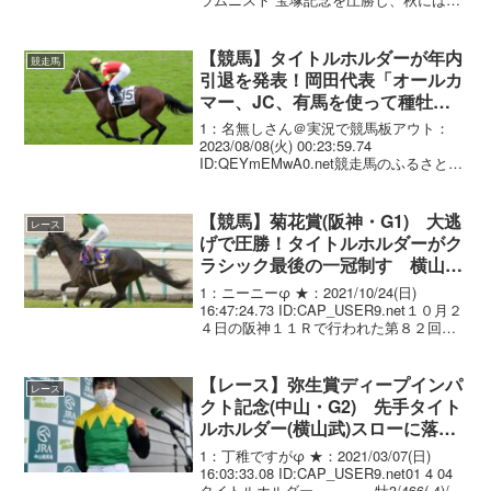
旋門賞に挑戦することが決まったタイト
ルホルダー。その生産者である岡田牧雄
氏のロングインタビュー後編。br>前編
【競馬】タイトルホルダーが年内
競走馬
「...
引退を発表！岡田代表「オールカ
マー、JC、有馬を使って種牡馬
になる予定」
1：名無しさん＠実況で競馬板アウト：
2023/08/08(火) 00:23:59.74
ID:QEYmEMwA0.net競走馬のふるさと案
内所「子どもたちがタイトルホルダー と
対面」(8月7日)より引用 岡田氏は子ども
たちの質問に答えた後｢...
【競馬】菊花賞(阪神・G1) 大逃
レース
げで圧勝！タイトルホルダーがク
ラシック最後の一冠制す 横山武
史は別の馬でクラシック2冠達成
1：ニーニーφ ★：2021/10/24(日)
16:47:24.73 ID:CAP_USER9.net１０月２
４日の阪神１１Ｒで行われた第８２回菊
花賞（３歳オープン、牡・牝、ＧＩ、
芝・３０００メートル、馬齢、１８頭立
て、１着賞金＝１億２０...
【レース】弥生賞ディープインパ
レース
クト記念(中山・G2) 先手タイト
ルホルダー(横山武)スローに落と
して逃げ切った！ドゥラメンテ産
1：丁稚ですがφ ★：2021/03/07(日)
駒重賞初V
16:03:33.08 ID:CAP_USER9.net01 4 04
タイトルホルダー 牡3/466(-4)/