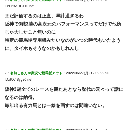
ID:P6sADLX10.net
まだ評価するのは正直、早計過ぎるわ
阪神で3戦3勝の高次元のパフォーマンスってだけで他所
じゃ大したこと無いのに
特定の競馬場専用機みたいなのがいつの時代もいたよう
に、タイホもそうなのかもしれんし
7：
名無しさん＠実況で競馬板アウト
：2022/06/27(月) 17:09:22.90
ID:dOVlSygs0.net
阪神3冠全てのレースを観たあとなら歴代の云々って話に
なるのは納得。
毎年出る有力馬とは一線を画すのは間違いない。
9：
名無しさん＠実況で競馬板アウト
：2022/06/27(月) 17:17:55.15