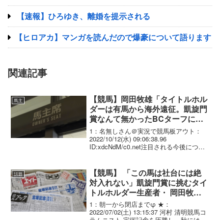
【速報】ひろゆき、離婚を提示される
【ヒロアカ】マンガを読んだので爆豪について語ります
関連記事
【競馬】岡田牧雄「タイトルホル
馬主
ダーは有馬から海外遠征。凱旋門
賞なんて無かったBCターフに行
く」
1：名無しさん＠実況で競馬板アウト：
2022/10/12(水) 09:06:38.96
ID:xdcNdM/c0.net注目される今後につい
て、あくまで状態次第と前置きしたうえ
で「有馬記念を目指してほしいとは言っ
てあります」とＧⅠ４勝目を目...
【競馬】 「この馬は社台には絶
話題
対入れない」凱旋門賞に挑むタイ
トルホルダー生産者・ 岡田牧雄
氏が持つ決意の理由
1：朝一から閉店までφ ★：
2022/07/02(土) 13:15:37 河村 清明競馬コ
ラムニスト 宝塚記念を圧勝し、秋には凱