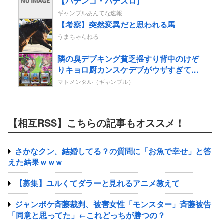
【パチンコ・パチスロ】
ギャンブルあんてな速報
【考察】突然変異だと思われる馬
うまちゃんねる
隣の臭デブキング貧乏揺すり背中のけぞ
りキョロ厨カンスケデブがウザすぎて心
が折れそう…
マトメンタル（ギャンブル）
【相互RSS】こちらの記事もオススメ！
さかなクン、結婚してる？の質問に「お魚で幸せ」と答
えた結果ｗｗｗ
【募集】ユルくてダラーと見れるアニメ教えて
ジャンポケ斉藤裁判、被害女性「モンスター」斉藤被告
「同意と思ってた」←これどっちが勝つの？