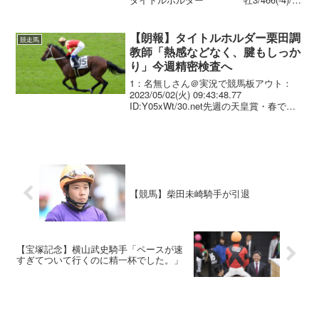
2.02.0 --- 横山武史 56.0 栗田
徹 02 ...
【朗報】タイトルホルダー栗田調
競走馬
教師「熱感などなく、腱もしっか
り」今週精密検査へ
1：名無しさん＠実況で競馬板アウト：
2023/05/02(火) 09:43:48.77
ID:Y05xWt/30.net先週の天皇賞・春で競
走中止となったタイトルホルダー（牡
５・栗田）の現状について２日朝、栗田
徹調教師がコメントした。「返し...
【競馬】柴田未崎騎手が引退
【宝塚記念】横山武史騎手「ペースが速
すぎてついて行くのに精一杯でした。」