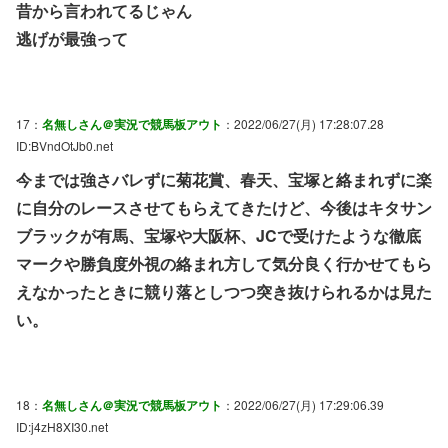
昔から言われてるじゃん
逃げが最強って
17：
名無しさん＠実況で競馬板アウト
：2022/06/27(月) 17:28:07.28
ID:BVndOtJb0.net
今までは強さバレずに菊花賞、春天、宝塚と絡まれずに楽
に自分のレースさせてもらえてきたけど、今後はキタサン
ブラックが有馬、宝塚や大阪杯、JCで受けたような徹底
マークや勝負度外視の絡まれ方して気分良く行かせてもら
えなかったときに競り落としつつ突き抜けられるかは見た
い。
18：
名無しさん＠実況で競馬板アウト
：2022/06/27(月) 17:29:06.39
ID:j4zH8XI30.net