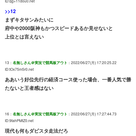
ID:qg+11dou0.net
>>12
まずキタサンみたいに
府中や2000阪神もかつスピードあるか見せないと
上位とは言えない
13：
名無しさん＠実況で競馬板アウト
：2022/06/27(月) 17:20:25.22
ID:tOx75m5r0.net
ああいう好位先行の経済コース使った場合、一番人気で勝
たないと王者感はない
16：
名無しさん＠実況で競馬板アウト
：2022/06/27(月) 17:27:44.73
ID:9tahPMtZ0.net
現代も何もダビスタ走法だろ