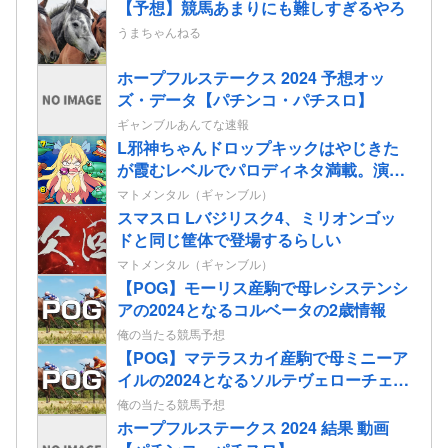
【予想】競馬あまりにも難しすぎるやろ
うまちゃんねる
ホープフルステークス 2024 予想オッ
ズ・データ【パチンコ・パチスロ】
ギャンブルあんてな速報
L邪神ちゃんドロップキックはやじきた
が霞むレベルでパロディネタ満載。演出
面白いのに台がキツいよ…
マトメンタル（ギャンブル）
スマスロ Lバジリスク4、ミリオンゴッ
ドと同じ筐体で登場するらしい
マトメンタル（ギャンブル）
【POG】モーリス産駒で母レシステンシ
アの2024となるコルベータの2歳情報
俺の当たる競馬予想
【POG】マテラスカイ産駒で母ミニーア
イルの2024となるソルテヴェローチェの
2歳情報
俺の当たる競馬予想
ホープフルステークス 2024 結果 動画