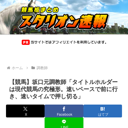
ホーム
調教師
【競馬】坂口元調教師「タイトルホルダー
は現代競馬の究極形。速いペースで前に行
き、速いタイムで押し切る」
X
Facebook
はてブ
LINE