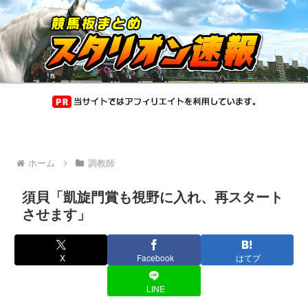
ホーム
調教師
須貝「凱旋門賞も視野に入れ、再スタート
させます」
X
Facebook
はてブ
LINE