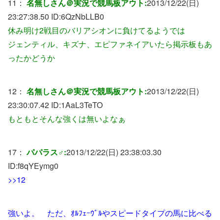
11：
名無しさん＠実況で競馬板アウト:
2013/12/22(日)
23:27:38.50 ID:
6QzNbLLB0
休み明け2戦目のバリアシオンに負けてるようでは
ジェンティル、キズナ、エピファネイアいたら掲示板もあ
ったかどうか
12：
名無しさん＠実況で競馬板アウト:
2013/12/22(日)
23:30:07.42 ID:
1AaL3TeTO
もともとそんな強くは無いよなぁ
17：
パパラス♂:
2013/12/22(日) 23:38:03.30
ID:
f8qYEymg0
>>12
強いよ。 ただ、ｵﾙﾌｪｰｳﾞﾙやスピードタイプの馬に比べる