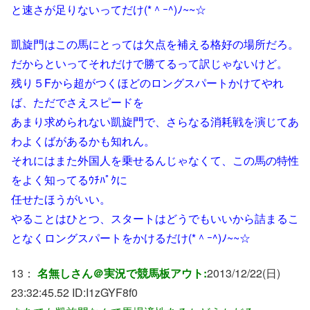
と速さが足りないってだけ(*＾ｰ^)ﾉ~~☆
凱旋門はこの馬にとっては欠点を補える格好の場所だろ。
だからといってそれだけで勝てるって訳じゃないけど。
残り５Fから超がつくほどのロングスパートかけてやれ
ば、ただでさえスピードを
あまり求められない凱旋門で、さらなる消耗戦を演じてあ
わよくばがあるかも知れん。
それにはまた外国人を乗せるんじゃなくて、この馬の特性
をよく知ってるｳﾁﾊﾟｸに
任せたほうがいい。
やることはひとつ、スタートはどうでもいいから詰まるこ
となくロングスパートをかけるだけ(*＾ｰ^)ﾉ~~☆
13：
名無しさん＠実況で競馬板アウト:
2013/12/22(日)
23:32:45.52 ID:
I1zGYF8f0