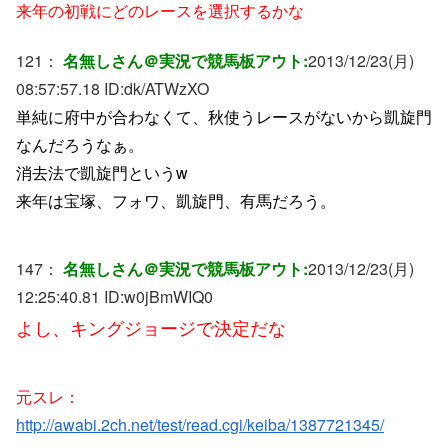
来年の初戦にどのレースを選択するかな
121：
名無しさん＠実況で競馬板アウト:
2013/12/23(月)
08:57:57.18 ID:
dk/ATWzXO
単純に府中が合わなくて、秋使うレースがないから凱旋門
なんだろうなぁ。
消去法で凱旋門というw
来年は宝塚、フォワ、凱旋門、有馬だろう。
147：
名無しさん＠実況で競馬板アウト:
2013/12/23(月)
12:25:40.81 ID:
w0jBmWIQ0
よし、キングジョージで決定だな
元スレ：
http://awabi.2ch.net/test/read.cgi/keiba/1387721345/