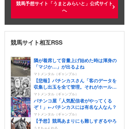
競馬予想サイト「うまとみらいと」公式サイト
へ
競馬サイト相互RSS
隣が着席して音量上げ始めた時は渾身の
「マジか…」が出るよね
マトメンタル（ギャンブル）
【悲報】パチンカスさん「客のデータを
収集し出玉を全て管理。それがホールコ
ンピューター」
マトメンタル（ギャンブル）
パチンコ屋「人気配信者がやってくる
ぞ！」←パチンカスには有名な人なん？
マトメンタル（ギャンブル）
【予想】競馬あまりにも難しすぎるやろ
うまちゃんねる