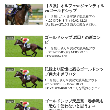
【３強】オルフェvsジェンティル
競走馬
vsゴールドシップ
1： 名無しさん＠実況で競馬板アウ
ト:2013/03/18(月) 16:02:12.21
ID:z3BzwQXz0３強の仁義なき戦い。
ゴールドシップ 岩田との新コン
競走馬
ビ
1： 名無しさん＠実況で競馬板アウ
ト:2014/03/05(水) 14:00:23.13
ID:MwR6AxTq0
記録より記憶に残るゴールドシッ
競走馬
プ偉大すぎワロタ
1：名無しさん＠実況で競馬板アウト：
2015/06/28(日) 15:42:18.21
ID:jV1QWNuA0.netこんな馬おるか？2：
名無しさん＠実況で競馬板アウト：
2015/06/28(日) 15:42:31.46 ID:zFVfD...
ゴールドシップ天皇賞・春参戦も
競走馬
「恐らく使わないと思う」→