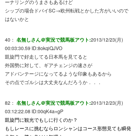
ーナリングのうまさもあるけど
シップの場合ドバイSC→欧州転戦とかした方がいいので
はないかと
40：
名無しさん＠実況で競馬板アウト:
2013/12/23(月)
00:03:30.59 ID:
8okqiQJVO
凱旋門で好走してる日本馬を見てると
外国勢に対して、ギアチェンジの速さが
アドバンテージになってるような印象もあるから
その点でゴルシは大丈夫なんだろうか．．．
82：
名無しさん＠実況で競馬板アウト:
2013/12/23(月)
03:12:22.08 ID:
00qK4a+gP
凱旋門に観光でもしに行くのか？
もしレースに挑むならロンシャンはコース形態見ても瞬発