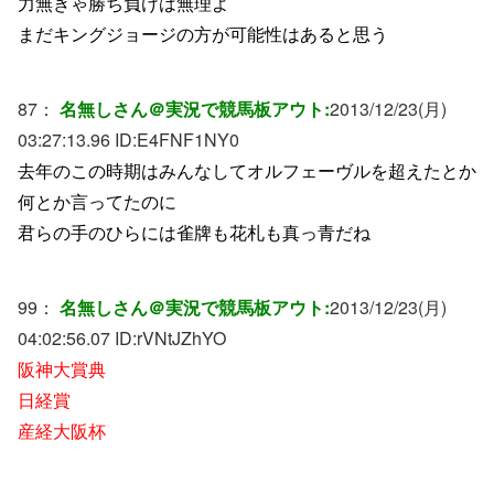
力無きゃ勝ち負けは無理よ
まだキングジョージの方が可能性はあると思う
87：
名無しさん＠実況で競馬板アウト:
2013/12/23(月)
03:27:13.96 ID:
E4FNF1NY0
去年のこの時期はみんなしてオルフェーヴルを超えたとか
何とか言ってたのに
君らの手のひらには雀牌も花札も真っ青だね
99：
名無しさん＠実況で競馬板アウト:
2013/12/23(月)
04:02:56.07 ID:
rVNtJZhYO
阪神大賞典
日経賞
産経大阪杯