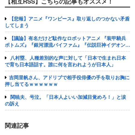
【相互RSS】こちらの記事もオススメ！
【悲報】アニメ『ワンピース』取り返しのつかない矛盾
してしまう
【議論】有名だけど駄作なロボットアニメ 『装甲騎兵
ボトムズ』『銀河漂流バイファム』『伝説巨神イデオン』
『超獣機神ダンクーガ』『銀河疾風サスライガー』
八村塁、人種差別的な声に対して「日本で生まれ日本
で育ち日本語話す。誰に何を言われようが日本人」
吉岡里帆さん、アドリブで相手役俳優の手を取りお胸に
押し当てるｗｗｗｗｗｗ
関暁夫、号泣。「日本人よいい加減目覚めろ！」と涙
の訴え
関連記事