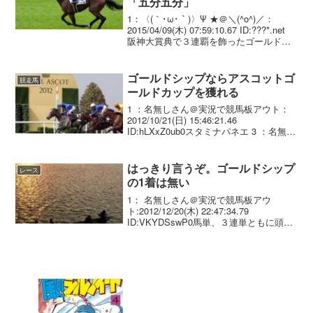
「五分五分」
1：〈(｀･ω･｀)〉Ψ ★＠＼(^o^)／：
2015/04/09(木) 07:59:10.67 ID:???*.net
阪神大賞典で３連覇を飾ったゴールドシ
ップ（牡６歳、栗東・須貝）は、天皇
賞・春（５月３日・京都）へ参戦する可
能性が浮上し...
ゴールドシップならアスコットゴ
競走馬
ールドカップを獲れる
1 ：名無しさん＠実況で競馬板アウト：
2012/10/21(日) 15:46:21.46
ID:hLXxZ0ub0スタミナパネエ 3 ：名無し
さん＠実況で競馬板アウト：
2012/10/21(日) 15:47:14.17 ID:D0PEhki...
はっきり言うぞ。ゴールドシップ
レース
の1着は無い
1： 名無しさん＠実況で競馬板アウ
ト:2012/12/20(木) 22:47:34.79
ID:VKYDSswP0馬単、３連単ともに頭か
ら買わないほうがいいぞ。