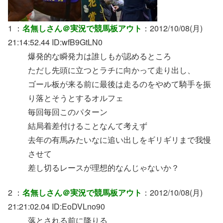
1 ：
名無しさん＠実況で競馬板アウト
：2012/10/08(月)
21:14:52.44 ID:wfB9GtLN0
爆発的な瞬発力は誰しもが認めるところ
ただし先頭に立つとラチに向かって走り出し、
ゴール板が来る前に最後は走るのをやめて騎手を振
り落とそうとするオルフェ
毎回毎回このパターン
結局着差付けることなんて考えず
去年の有馬みたいなに追い出しをギリギリまで我慢
させて
差し切るレースが理想的なんじゃないか？
2 ：
名無しさん＠実況で競馬板アウト
：2012/10/08(月)
21:21:02.04 ID:EoDVLno90
落とされる前に降りる