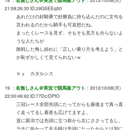
18 ：
名無しさん＠実況で競馬板アウト
：2012/10/08(月)
21:58:26.30 ID:z9GSEEq50
あれだけの好騎乗で好勝負に持ち込んだのに文句を
言われるのだから騎手も可哀想だね。
まったくレースを見ず、そもそも見方も分らないよ
うな人たちが
敗戦した悔し紛れに「正しい乗り方を考えよう」と
か恥ずかしくて見てられないｗ
ｂｙ カタルシス
19 ：
名無しさん＠実況で競馬板アウト
：2012/10/08(月)
22:00:49.92 ID:77Dc/DPfO
三冠レース全部先頭にたってからも最後まで真っ直
ぐ走ってるし着差も広げてますよ。
逆に新潟では先頭に立つ前から左にささってるし、
ラチに向かって走る時は先頭にたったからとは別に