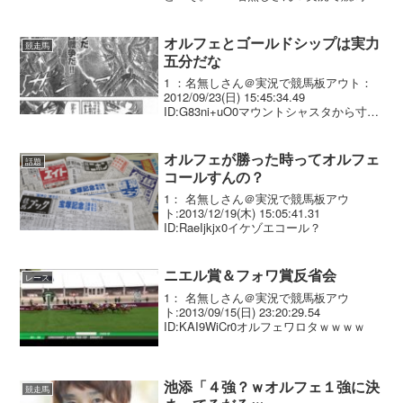
アウト：2012/07/15(日) 23:48:02.59
ID:HgdI2Iyc0 ...
オルフェとゴールドシップは実力
競走馬
五分だな
1 ：名無しさん＠実況で競馬板アウト：
2012/09/23(日) 15:45:34.49
ID:G83ni+uO0マウントシャスタから寸法
図ると いやむしろゴールドシップの方が
強いかもな2 ：名無しさん＠実況で競馬
板アウト：2012/09/...
オルフェが勝った時ってオルフェ
話題
コールすんの？
1： 名無しさん＠実況で競馬板アウ
ト:2013/12/19(木) 15:05:41.31
ID:RaeIjkjx0イケゾエコール？
ニエル賞＆フォワ賞反省会
レース
1： 名無しさん＠実況で競馬板アウ
ト:2013/09/15(日) 23:20:29.54
ID:KAI9WiCr0オルフェワロタｗｗｗｗ
池添「４強？ｗオルフェ１強に決
競走馬