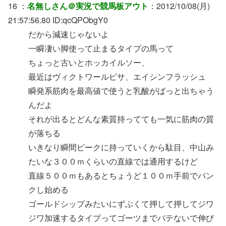
16 ：
名無しさん＠実況で競馬板アウト
：2012/10/08(月)
21:57:56.80 ID:qcQPObgY0
だから減速じゃないよ
一瞬凄い脚使って止まるタイプの馬って
ちょっと古いとホッカイルソー、
最近はヴィクトワールピサ、エイシンフラッシュ
瞬発系筋肉を最高値で使うと乳酸がばっと出ちゃう
んだよ
それが出るとどんな素質持ってても一気に筋肉の質
が落ちる
いきなり瞬間ピークに持っていくから駄目、中山み
たいな３００ｍくらいの直線では通用するけど
直線５００ｍもあるとちょうど１００ｍ手前でパン
クし始める
ゴールドシップみたいにずぶくて押して押してジワ
ジワ加速するタイプってゴーツまでバテないで伸び