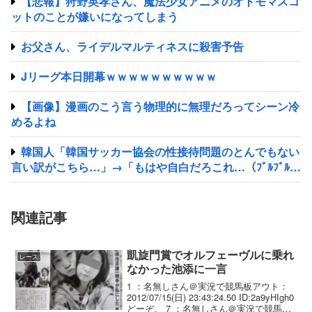
【悲報】狩野英孝さん、魔法少女アニメのオトモマスコ
ットのことが嫌いになってしまう
お父さん、ライデルマルティネスに殺害予告
Jリーグ本日開幕ｗｗｗｗｗｗｗｗｗｗ
【画像】漫画のこう言う物理的に無理だろってシーン冷
めるよね
韓国人「韓国サッカー協会の性接待問題のとんでもない
言い訳がこちら…」→「もはや自白だろこれ…（ﾌﾞﾙﾌﾞﾙ」
＝韓国の反応
関連記事
凱旋門賞でオルフェーヴルに乗れ
レース
なかった池添に一言
1 ：名無しさん＠実況で競馬板アウト：
2012/07/15(日) 23:43:24.50 ID:2a9yHIgh0
どーぞ。 7 ：名無しさん＠実況で競馬板