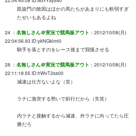
22:04:45.08 ID:6d+Yays40
凱旋門の敗因はほかの馬たちがあまりにも軟弱すぎ
たせいもあるよね
24 ：
名無しさん＠実況で競馬板アウト
：2012/10/08(月)
22:04:56.93 ID:ykNGklmi0
騎手を落とすのをレース後まで我慢させる
28 ：
名無しさん＠実況で競馬板アウト
：2012/10/08(月)
22:11:18.55 ID:hWvT2ss00
減速は仕方ないよな（笑）
ラチに激突する勢いで斜行だから（失笑）
内ラチと接触するから減速、外ラチに向ってたら圧
勝だろ