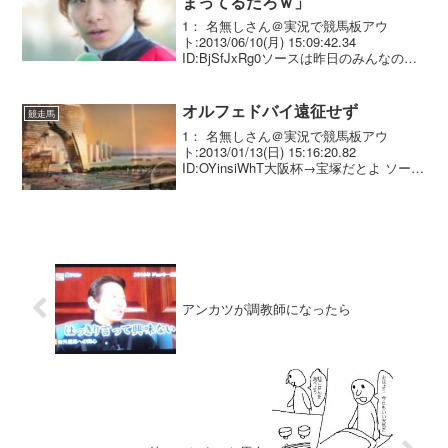
まってるだろｗ」
1： 名無しさん＠実況で競馬板アウ
ト:2013/06/10(月) 15:09:42.34
ID:BjSfJxRg0ソースは昨日のみんなの
KEIBA
オルフェドバイ遠征せず
競走馬
1： 名無しさん＠実況で競馬板アウ
ト:2013/01/13(日) 15:16:20.82
ID:OYinsiWhT大阪杯→宝塚だとよ ソース
フジ
アンカツが調教師になったら