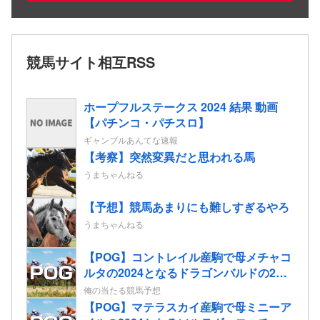
競馬サイト相互RSS
ホープフルステークス 2024 結果 動画
【パチンコ・パチスロ】
ギャンブルあんてな速報
【考察】突然変異だと思われる馬
うまちゃんねる
【予想】競馬あまりにも難しすぎるやろ
うまちゃんねる
【POG】コントレイル産駒で母メチャコ
ルタの2024となるドラゴンバルドの2歳
情報
俺の当たる競馬予想
【POG】マテラスカイ産駒で母ミニーア