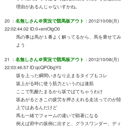
理由があるんじゃないすかね。
20 ：
名無しさん＠実況で競馬板アウト
：2012/10/08(月)
22:02:44.02 ID:0+emOtgO0
馬の事は馬が１番よく解ってるから、馬を乗せてみ
よう
21 ：
名無しさん＠実況で競馬板アウト
：2012/10/08(月)
22:03:46.57 ID:qcQPObgY0
坂を上った瞬間いきなり止まるタイプもコレ
坂上がる時に使う筋力というのは速筋
ここで乳酸たまるから坂でばてちゃうわけ
坂あがるときこの疲労を押さえれる走法ってのが陸
上ではあるんだけど
馬も一緒でフォームの違いで顕著になる
例えば府中の坂例に出すと、グラスワンダー、ディ