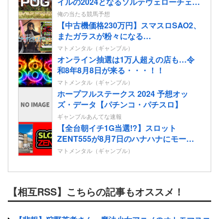
イルの2024となるソルテヴェローチェの
2歳情報
俺の当たる競馬予想
【中古機価格230万円】スマスロSAO2、
またガラスが粉々になる…
マトメンタル（ギャンブル）
オンライン抽選は1万人超えの店も…令
和8年8月8日が来る・・・！！
マトメンタル（ギャンブル）
ホープフルステークス 2024 予想オッ
ズ・データ【パチンコ・パチスロ】
ギャンブルあんてな速報
【全台朝イチ1G当選!?】スロット
ZENT555が8月7日のハナハナにモーニ
ングを仕込んだらしいｗｗｗｗ
マトメンタル（ギャンブル）
【相互RSS】こちらの記事もオススメ！