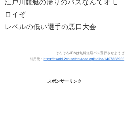
江戸川競艇の帰りのバスなんてオモ
ロイぞ
レベルの低い選手の悪口大会
そろそろJRAは無料送迎バス運行させようぜ
引用元：
https://awabi.2ch.sc/test/read.cgi/keiba/1407328922
スポンサーリンク