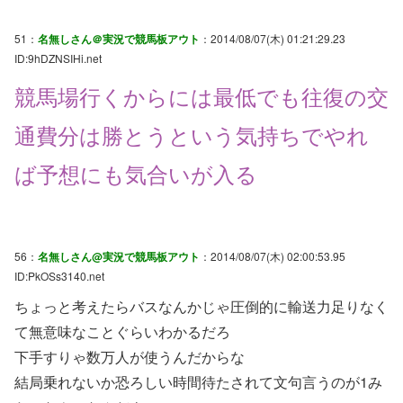
51：
名無しさん＠実況で競馬板アウト
：2014/08/07(木) 01:21:29.23
ID:9hDZNSIHi.net
競馬場行くからには最低でも往復の交
通費分は勝とうという気持ちでやれ
ば予想にも気合いが入る
56：
名無しさん@実況で競馬板アウト
：2014/08/07(木) 02:00:53.95
ID:PkOSs3140.net
ちょっと考えたらバスなんかじゃ圧倒的に輸送力足りなく
て無意味なことぐらいわかるだろ
下手すりゃ数万人が使うんだからな
結局乗れないか恐ろしい時間待たされて文句言うのが1み