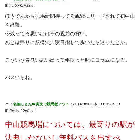
ID:TUG38vA/i.net
ほうでんから競馬新聞持ってる親爺にリードされて初中山
を経験。
今残ってる思い出はその親爺の背中。
あとは帰りに船橋法典駅目指して歩いたら迷ったとか。
こういう青臭い思い出って年取った時にコラムになる。
バスいらね。
39：
名無しさん＠実況で競馬板アウト
：2014/08/07(木) 00:18:35.99
ID:Bdsbo92g0.net
中山競馬場については、最寄りの駅が
法典しかないし無料バスを出すべ