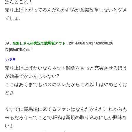
ほんとこれ！
売り上げ下がってるんだらかJRAが意識改革しないとダメ
でしょ。
89：
名無しさん@実況で競馬板アウト
：2014/08/07(木) 16:09:00.26
ID:jf5hdDTe0.net
>>88
売り上げ上げたいならネット関係をもっと充実させるほう
が効果でかいんじゃない?
ここはあくまでもバスのスレだからこれ以上はやめとくけ
どさ
今すでに競馬場に来てるファンはなんだかんだこれからも
来るだろうってことでJRAは新規の取り込みにしか興味な
いよ