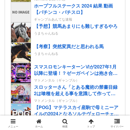
ホープフルステークス 2024 結果 動画
【パチンコ・パチスロ】
ギャンブルあんてな速報
【予想】競馬あまりにも難しすぎるやろ
うまちゃんねる
【考察】突然変異だと思われる馬
うまちゃんねる
スマスロモンキーターンⅥが2027年1月
以降に登場！？ゼーガペインは抱き合わ
せなの…？
マトメンタル（ギャンブル）
スロッターさん「とある魔術の禁書目録
2は喰種を超える事を意識して作ってる
だけあって、演出・ゲーム性は東京喰種
マトメンタル（ギャンブル）
よりも良い」
【POG】マテラスカイ産駒で母ミニーア
イルの2024となるソルテヴェローチェの
2歳情報
俺の当たる競馬予想
ホープフルステークス 2024 予想オッ
メニュー
ホーム
検索
トップ
サイドバー