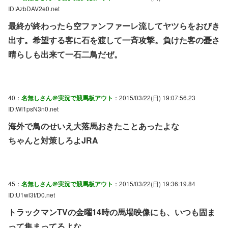
ID:AzbDAV2e0.net
最終が終わったら空ファンファーレ流してヤツらをおびき
出す。希望する客に石を渡して一斉攻撃。負けた客の憂さ
晴らしも出来て一石二鳥だぜ。
40：
名無しさん＠実況で競馬板アウト
：2015/03/22(日) 19:07:56.23
ID:Wl1psN3n0.net
海外で鳥のせいえ大落馬おきたことあったよな
ちゃんと対策しろよJRA
45：
名無しさん＠実況で競馬板アウト
：2015/03/22(日) 19:36:19.84
ID:U1wl3t/D0.net
トラックマンTVの金曜14時の馬場映像にも、いつも固ま
って集まってるよな。