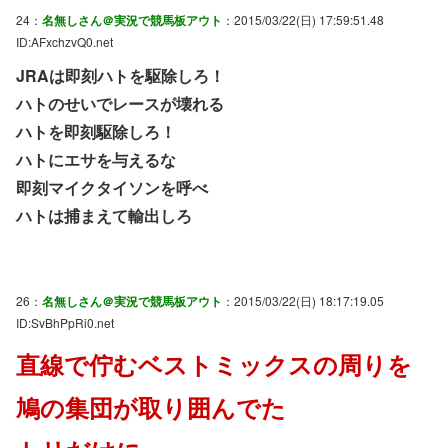
24：
名無しさん＠実況で競馬板アウト
：2015/03/22(日) 17:59:51.48
ID:AFxchzvQ0.net
JRAは即刻ハトを駆除しろ！
ハトのせいでレースが壊れる
ハトを即刻駆除しろ！
ハトにエサを与えるな
即刻マイクタイソンを呼べ
ハトは捕まえて輸出しろ
26：
名無しさん＠実況で競馬板アウト
：2015/03/22(日) 18:17:19.05
ID:SvBhPpRi0.net
直線で佇むベストミックスの周りを
鳩の集団が取り囲んでた