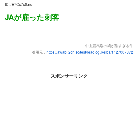
ID:trE7Cc7c0.net
JAが雇った刺客
中山競馬場の鳩が酷すぎる件
引用元：
https://awabi.2ch.sc/test/read.cgi/keiba/1427007372
スポンサーリンク