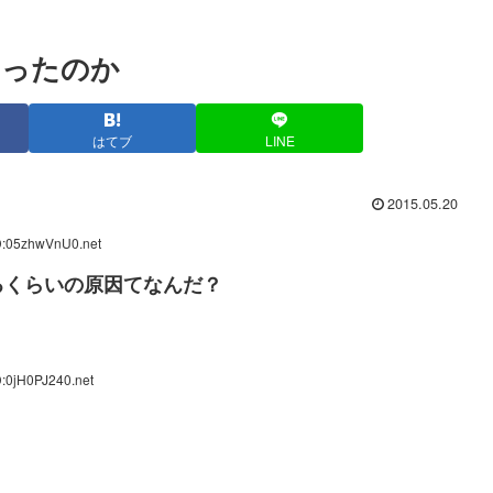
あったのか
はてブ
LINE
2015.05.20
D:05zhwVnU0.net
るくらいの原因てなんだ？
D:0jH0PJ240.net