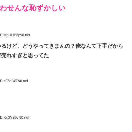
わせんな恥ずかしい
 ID:MbUUP3pv0.net
いるけど、どうやってきまんの？俺なんて下手だから
で売れすぎと思ってた
ID:zFZdfWZA0.net
ID:KxGVB6vN0.net