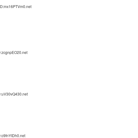
 ID:mx16PTVm0.net
D:zcgnpEO20.net
D:uV30vQ430.net
:c9fnYIDh0.net