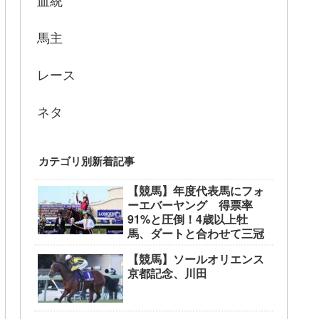
血統
馬主
レース
ネタ
カテゴリ別新着記事
【競馬】年度代表馬にフォ
ーエバーヤング 得票率
91%と圧倒！4歳以上牡
馬、ダートと合わせて三冠
【競馬】ソールオリエンス
京都記念、川田