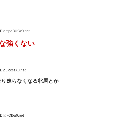
 ID:dmpqBUGz0.net
な強くない
D:g5/cccsX0.net
なり走らなくなる牝馬とか
D:lr/FOf5a0.net