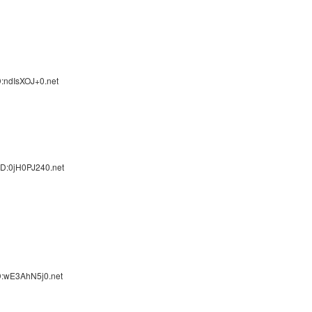
:ndIsXOJ+0.net
ID:0jH0PJ240.net
D:wE3AhN5j0.net