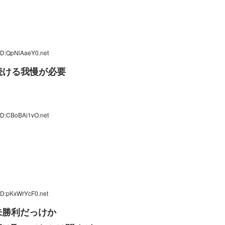
ID:QpNlAaeY0.net
続ける我慢が必要
ID:CBoBAi1vO.net
ID:pKxWrYcF0.net
未勝利だっけか