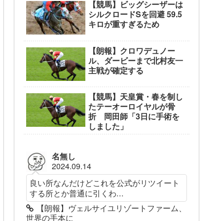
【競馬】ビッグシーザーは
シルクロードSを回避 59.5
キロが重すぎるため
【朗報】クロワデュノー
ル、ダービーまで北村友一
主戦が確定する
【競馬】天皇賞・春を制し
たテーオーロイヤルが骨
折 岡田師「3日に手術を
しました」
名無し
2024.09.14
良い所なんだけどこれを公式がリツイート
する所とか普通に引くわ...
【朗報】ヴェルサイユリゾートファーム、
世界の手本に