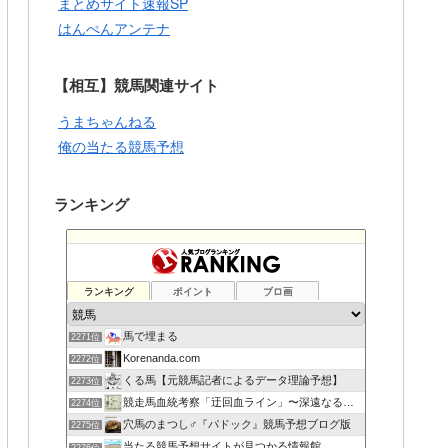
まとめサイト速報SP
はんぺんアンテナ
【相互】競馬関連サイト
うまちゃんねる
俺の当たる競馬予想
ランキング
ランキング
ポイント
ブロ画
馬で埋まる
2271位
Korenanda.com
2272位
くる馬【元競馬記者によるデータ理論予想】
2273位
競走馬血統考察「迂回血ライン」〜深遠なる血の連鎖〜
2274位
穴馬のまつし♂『パドック』競馬予想ブログ版
2275位
当たる競馬予想サイトが見つかる情報館
2276位