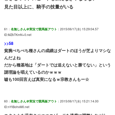
見た目以上に、騎手の技量がいる
61：
名無しさん＠実況で競馬板アウト
：2015/06/17(水) 15:29:04.57
ID:MZkTKmN+0.net
>>58
貧腕ぺちぺち種さんの成績はダートのほうが芝よりマシな
んだよね
だから種基地は「ダートでは追えないと勝てない」という
謎理論を唱えているのかｗｗｗ
嘘も100回言えば真実になるｗ宗教きんもー☆
60：
名無しさん＠実況で競馬板アウト
：2015/06/17(水) 15:21:14.00
ID:nYlBohxM0.net