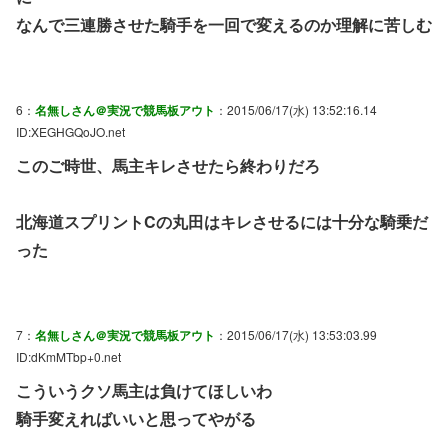
なんで三連勝させた騎手を一回で変えるのか理解に苦しむ
6：
名無しさん＠実況で競馬板アウト
：2015/06/17(水) 13:52:16.14
ID:XEGHGQoJO.net
このご時世、馬主キレさせたら終わりだろ
北海道スプリントCの丸田はキレさせるには十分な騎乗だ
った
7：
名無しさん＠実況で競馬板アウト
：2015/06/17(水) 13:53:03.99
ID:dKmMTbp+0.net
こういうクソ馬主は負けてほしいわ
騎手変えればいいと思ってやがる