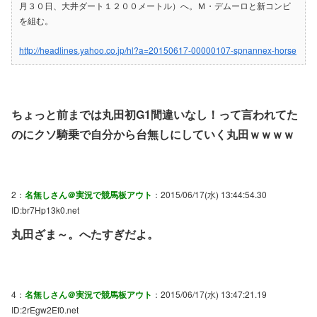
月３０日、大井ダート１２００メートル）へ。Ｍ・デムーロと新コンビ
を組む。
http://headlines.yahoo.co.jp/hl?a=20150617-00000107-spnannex-horse
ちょっと前までは丸田初G1間違いなし！って言われてた
のにクソ騎乗で自分から台無しにしていく丸田ｗｗｗｗ
2：
名無しさん＠実況で競馬板アウト
：2015/06/17(水) 13:44:54.30
ID:br7Hp13k0.net
丸田ざま～。へたすぎだよ。
4：
名無しさん＠実況で競馬板アウト
：2015/06/17(水) 13:47:21.19
ID:2rEgw2Ef0.net