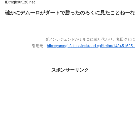
ID:mqicXrOz0.net
確かにデムーロがダートで勝ったのろくに見たことねーな
ダノンレジェンドがミルコに載り代わり。丸田クビに
引用元：
http://yomogi.2ch.sc/test/read.cgi/keiba/1434516251
スポンサーリンク