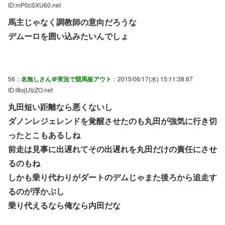
ID:mP0cSXU60.net
馬主じゃなく調教師の意向だろうな
デムーロを囲い込みたいんでしょ
56：
名無しさん＠実況で競馬板アウト
：2015/06/17(水) 15:11:38.67
ID:l8ojUIzZO.net
丸田短い距離なら悪くないし
ダノンレジェレンドを覚醒させたのも丸田が強気に行き切
ったとこもあるしね
前走は見事に出遅れてその出遅れを丸田だけの責任にさせ
るのもね
しかも乗り代わりがダートのデムじゃまた後ろから追走す
るのが浮かぶし
乗り代えるなら俺なら内田だな