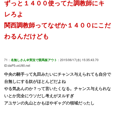
ずっと１４００使ってた調教師にキ
レろよ
関西調教師ってなぜか１４００にこだ
わるんだけども
71：
名無しさん＠実況で競馬板アウト
：2015/06/17(水) 15:35:43.70
ID:daP5+eU90.net
中央の騎手って丸田みたいにチャンス与えられても自分で
台無しにする奴がほとんどだよね
やる気あんのか？って言いたくなる。チャンス与えられな
いとか完全にウソだし考えがヌルすぎ
アユサンの丸山とかもほやギャグの領域だったし