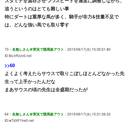
スタミナを温存させつつスピードを適度に調整しながら、
追うというのはとても難しい事
特にダートは重厚な馬が多く、騎手が非力&技量不足で
は、どんな強い馬でも取り零す
70：
名無しさん＠実況で競馬板アウト
：2015/06/17(水) 15:35:01.80
ID:IbLhRzzv0.net
>>60
よくよく考えたらサウスで取りこぼしほとんどなかった先
生って上手かったんだな
まあサウスの頃の先生は全盛期だったが
64：
名無しさん＠実況で競馬板アウト
：2015/06/17(水) 15:31:39.32
ID:wTdXF1he0.net