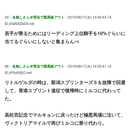
34：
名無しさん＠実況で競馬板アウト
：2015/06/17(水) 14:45:44.74
ID:zSsNXZaD0.net
若手が乗るためにはリーディング上位騎手を10%ぐらいに
当てるぐらいにしないと集まらんべ
36：
名無しさん＠実況で競馬板アウト
：2015/06/17(水) 14:50:41.15
ID:zP0sfVjEO.net
リトルゲルダの時は、新潟スプリンターズＳを故障で回避
して、香港スプリント遠征で復帰時にミルコに代わって
た。
高松宮記念でマルキョンに戻ったけど極悪馬場に泣いて、
ヴィクトリアマイルで再びミルコに乗り代わり。