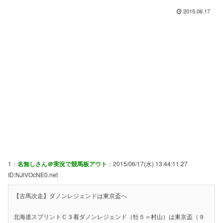
2015.06.17
1：
名無しさん＠実況で競馬板アウト
：2015/06/17(水) 13:44:11.27
ID:NJlVOcNE0.net
【古馬次走】ダノンレジェンドは東京盃へ
北海道スプリントＣ３着ダノンレジェンド（牡５＝村山）は東京盃（９