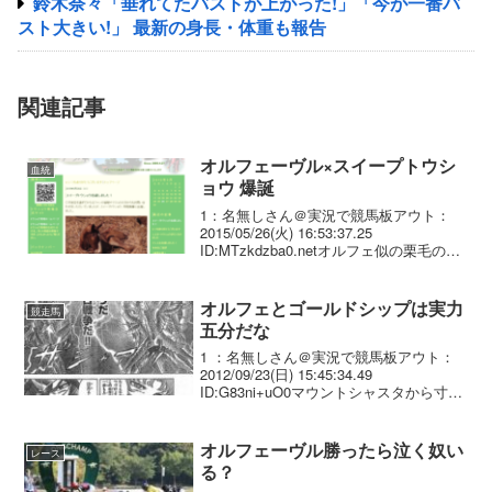
鈴木奈々「垂れてたバストが上がった!」「今が一番バ
スト大きい!」 最新の身長・体重も報告
関連記事
オルフェーヴル×スイープトウシ
血統
ョウ 爆誕
1：名無しさん＠実況で競馬板アウト：
2015/05/26(火) 16:53:37.25
ID:MTzkdzba0.netオルフェ似の栗毛の牡
馬 81：名無しさん＠実況で競馬板アウ
ト：2015/05/26(火) 21:20:52.77 ID:...
オルフェとゴールドシップは実力
競走馬
五分だな
1 ：名無しさん＠実況で競馬板アウト：
2012/09/23(日) 15:45:34.49
ID:G83ni+uO0マウントシャスタから寸法
図ると いやむしろゴールドシップの方が
強いかもな2 ：名無しさん＠実況で競馬
板アウト：2012/09/...
オルフェーヴル勝ったら泣く奴い
レース
る？