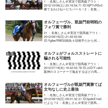
1 ：名無しさん＠実況で競馬板アウト：
2012/10/06(土) 23:16:54.71 ID:HjP7vR3v0
勝てるわけねーだろバーカ！2 ：名無し
さん＠実況で競馬板アウト：
2012/10/06(土) 23:19:00.83 ID:8a...
オルフェーヴル、凱旋門前哨戦の
レース
フォワ賞で勝利
21 ：名無しさん＠実況で競馬板アウト：
2012/09/16(日) 21:45:53.69
ID:Yg8w/RWG0雑魚４頭相手だから何と
も言えんな23 ：名無しさん＠実況で競馬
板アウト：2012/09/16(日) 21:46:22.60 ...
オルフェがフォルスストレートに
競走馬
騙される可能性
1 ：名無しさん＠実況で競馬板アウト：
2012/07/18(水) 19:42:53.78 ID:JzD/Y+ak0
阪神の３コーナーで逸走するほどの馬鹿
馬 １００％フォルスストレートに騙され
て暴走するだろうな2 ：名無しさん＠実
況で競馬板アウ...
オルフェーヴルが凱旋門賞勝てば
競馬場
文句なしに史上最強
1 ：名無しさん＠実況で競馬板アウト：
2012/09/16(日) 09:01:32.31 ID:bpdeX1ia0
だよな？2 ：名無しさん＠実況で競馬板
アウト：2012/09/16(日) 09:06:11.16