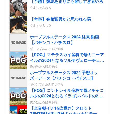
【予想】競馬あまりにも難しすぎるやろ
うまちゃんねる
【考察】突然変異だと思われる馬
うまちゃんねる
ホープフルステークス 2024 結果 動画
【パチンコ・パチスロ】
ギャンブルあんてな速報
【POG】マテラスカイ産駒で母ミニーア
イルの2024となるソルテヴェローチェの
2歳情報
俺の当たる競馬予想
ホープフルステークス 2024 予想オッ
ズ・データ【パチンコ・パチスロ】
ギャンブルあんてな速報
【POG】コントレイル産駒で母メチャコ
ルタの2024となるドラゴンバルドの2歳
情報
俺の当たる競馬予想
【全台朝イチ1G当選!?】スロット
ZENT555が8月7日のハナハナにモーニ