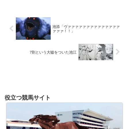
ID:TDR37swoOチャ...
池添「ヴァァァァァァァァァァァァァァ
ァァァ！！」
7割という大嘘をついた池江
役立つ競馬サイト