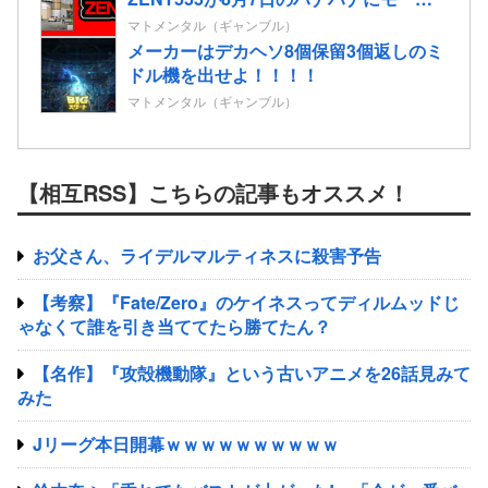
ングを仕込んだらしいｗｗｗｗ
マトメンタル（ギャンブル）
メーカーはデカヘソ8個保留3個返しのミ
ドル機を出せよ！！！！
マトメンタル（ギャンブル）
【相互RSS】こちらの記事もオススメ！
お父さん、ライデルマルティネスに殺害予告
【考察】『Fate/Zero』のケイネスってディルムッドじ
ゃなくて誰を引き当ててたら勝てたん？
【名作】『攻殻機動隊』という古いアニメを26話見みて
みた
Jリーグ本日開幕ｗｗｗｗｗｗｗｗｗｗ