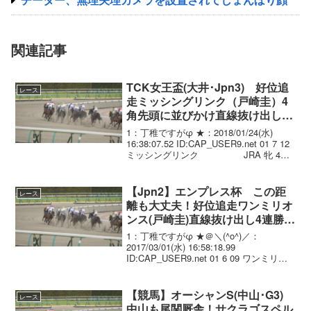
関連記事
TCK女王盃(大井･Jpn3) 好位追
レース
走ミッシングリンク（戸崎圭）4
角先頭に並びかけ直線抜け出し完
勝！重賞初制覇
1：丁稚ですがφ ★：2018/01/24(水)
16:38:07.52 ID:CAP_USER9.net 01 7 12
ミッシングリンク JRA 牝 4
54.0 戸崎圭.(JRA) 齋藤誠 519 . -3 1:53:9
02...
【Jpn2】エンプレス杯 この距
レース
離も大丈夫！好位追走ワンミリオ
ンス(戸崎圭)直線抜け出し4連勝！
重賞2勝目
1：丁稚ですがφ ★＠＼(^o^)／：
2017/03/01(水) 16:58:18.99
ID:CAP_USER9.net 01 6 09 ワンミリオ
ンス JRA 牝 4 55.0 戸崎
圭.(JRA) 小崎憲 471 . ...
【競馬】オーシャンS(中山･G3)
レース
中山も尾関厩舎！サクラゴスペル