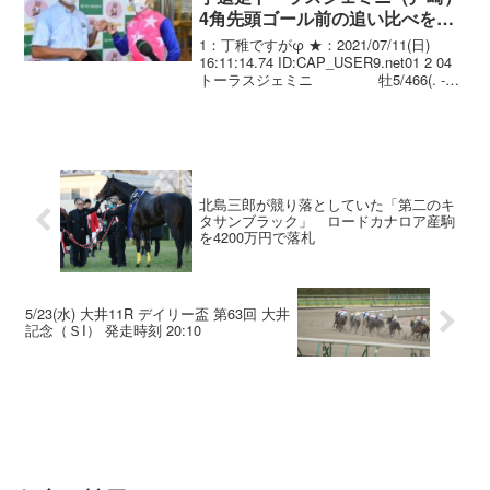
4角先頭ゴール前の追い比べを制
し重賞初制覇！
1：丁稚ですがφ ★：2021/07/11(日)
16:11:14.74 ID:CAP_USER9.net01 2 04
トーラスジェミニ 牡5/466(. -6)/
2.02.2 --- 戸崎圭太 57.0 小桧
山 悟...
北島三郎が競り落としていた「第二のキ
タサンブラック」 ロードカナロア産駒
を4200万円で落札
5/23(水) 大井11R デイリー盃 第63回 大井
記念（ＳI） 発走時刻 20:10