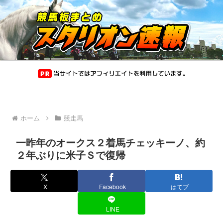
ホーム
競走馬
一昨年のオークス２着馬チェッキーノ、約
２年ぶりに米子Ｓで復帰
X
Facebook
はてブ
LINE