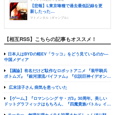
【悲報】L東京喰種で過去最低記録を更
新したった…
マトメンタル（ギャンブル）
【相互RSS】こちらの記事もオススメ！
日本人はBYDの軽EV「ラッコ」をどう見ているのか―
中国メディア
【議論】有名だけど駄作なロボットアニメ 『装甲騎兵
ボトムズ』『銀河漂流バイファム』『伝説巨神イデオン』
『超獣機神ダンクーガ』『銀河疾風サスライガー』
広末涼子さん 病気を患っていた
【ゲーム,】『ロマンシング サ・ガ3』30周年。美しい
ドットグラフィックはもちろん、『四魔貴族バトル』イト
ケンサウンドが心に残る
チーター、無理矢理カメラを設置されてしょんぼり顔