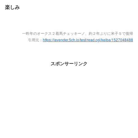
楽しみ
一昨年のオークス２着馬チェッキーノ、約２年ぶりに米子Ｓで復帰
引用元：
https://lavender.5ch.io/test/read.cgi/keiba/1527048488
スポンサーリンク