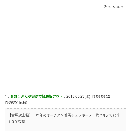
2018.05.23
1：
名無しさん＠実況で競馬板アウト
：2018/05/23(水) 13:08:08.52
ID:282XHn/h0
【古馬次走報】一昨年のオークス２着馬チェッキーノ、約２年ぶりに米
子Ｓで復帰