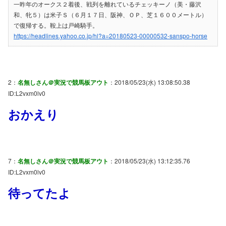
一昨年のオークス２着後、戦列を離れているチェッキーノ（美・藤沢
和、牝５）は米子Ｓ（６月１７日、阪神、ＯＰ、芝１６００メートル）
で復帰する。鞍上は戸崎騎手。
https://headlines.yahoo.co.jp/hl?a=20180523-00000532-sanspo-horse
2：
名無しさん＠実況で競馬板アウト
：2018/05/23(水) 13:08:50.38
ID:L2vxm0lv0
おかえり
7：
名無しさん＠実況で競馬板アウト
：2018/05/23(水) 13:12:35.76
ID:L2vxm0lv0
待ってたよ