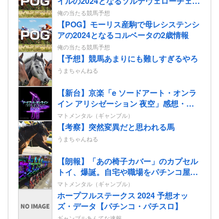
イルの2024となるソルテヴェローチェの
2歳情報
俺の当たる競馬予想
【POG】モーリス産駒で母レシステンシ
アの2024となるコルベータの2歳情報
俺の当たる競馬予想
【予想】競馬あまりにも難しすぎるやろ
うまちゃんねる
【新台】京楽「e ソードアート・オンラ
イン アリシゼーション 夜空」感想・評
判・まとめ！話題のフェアスタート、原
マトメンタル（ギャンブル）
作ファンから評価されてる演出はどう
【考察】突然変異だと思われる馬
よ！？
うまちゃんねる
【朗報】「あの椅子カバー」のカプセル
トイ、爆誕。自宅や職場をパチンコ屋に
しちゃおうｗｗｗ
マトメンタル（ギャンブル）
ホープフルステークス 2024 予想オッ
ズ・データ【パチンコ・パチスロ】
ギャンブルあんてな速報