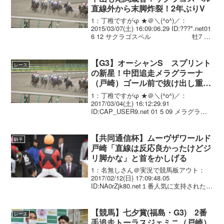
直線外から末脚炸裂！2年ぶりV
1：丁稚ですがφ ★＠＼(^o^)／：
2015/03/07(土) 16:09:06.29 ID:???*.net01
6 12 サクラゴスペル 牡7 戸
崎圭太 1.08.7 --- 56.0 494(+10)
尾関 知人 ...
【G3】オーシャンS スプリント
レース
の新星！中団追走メラグラーナ
（戸崎）ゴール前で抜け出し重賞
初制覇！
1：丁稚ですがφ ★＠＼(^o^)／：
2017/03/04(土) 16:12:29.91
ID:CAP_USER9.net 01 5 09 メラグラー
ナ 牝5/514(. -8)/1.08.3 -
-- 戸崎圭太 54...
【共同通信杯】ムーヴザワールド
騎手
戸崎「直線は反応良かったけどジ
リ脚かな」と首をかしげる
1：名無しさん＠実況で競馬板アウト：
2017/02/12(日) 17:09:48.05
ID:NA0rZjk80.net１番人気に支持されたム
ーヴザワールドは３着。好位から進出
し、直線の叩き合いには加わったが、最
後に伸び切れなかった。「前走...
【競馬】七夕賞(福島・G3) 2番
レース
手追走トーラスジェミニ（戸崎）