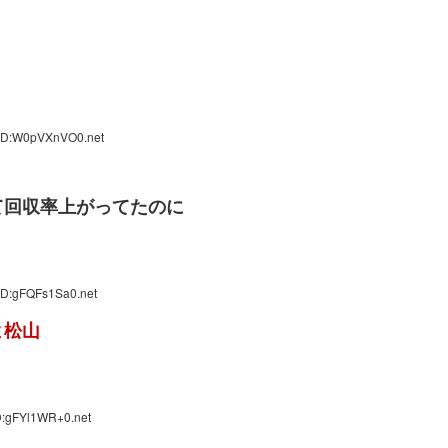
 ID:W0pVXnVO0.net
て回収率上がってたのに
ID:gFQFs1Sa0.net
よ松山
D:gFYl1WR+0.net