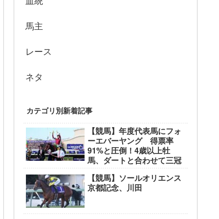
血統
馬主
レース
ネタ
カテゴリ別新着記事
【競馬】年度代表馬にフォ
ーエバーヤング 得票率
91%と圧倒！4歳以上牡
馬、ダートと合わせて三冠
【競馬】ソールオリエンス
京都記念、川田