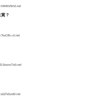
D:Hf4lNV9m0.net
皇賞？
:TvxCf9++0.net
D:3oono7ix0.net
D:aQTx0urd0.net