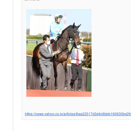
https://news.yahoo.co.jp/articles/6aa22517d3d4c6bbb160630bd2