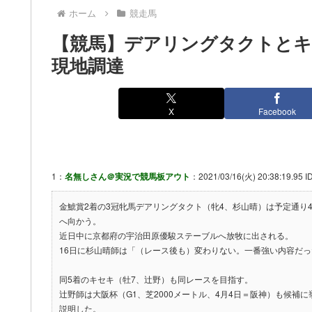
ホーム
競走馬
【競馬】デアリングタクトとキ
現地調達
X
Facebook
1：
名無しさん＠実況で競馬板アウト
：2021/03/16(火) 20:38:19.95 I
金鯱賞2着の3冠牝馬デアリングタクト（牝4、杉山晴）は予定通り4
へ向かう。
近日中に京都府の宇治田原優駿ステーブルへ放牧に出される。
16日に杉山晴師は「（レース後も）変わりない。一番強い内容だ
同5着のキセキ（牡7、辻野）も同レースを目指す。
辻野師は大阪杯（G1、芝2000メートル、4月4日＝阪神）も候
説明した。