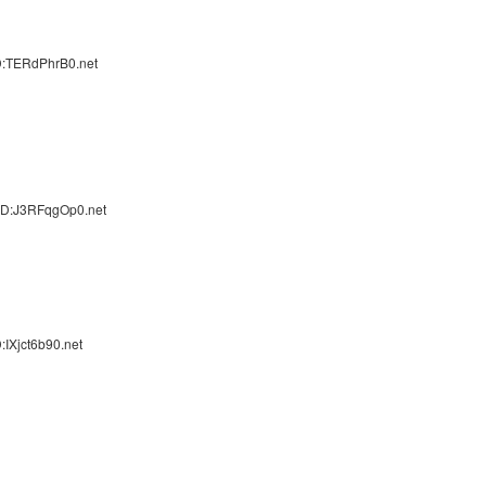
D:TERdPhrB0.net
ID:J3RFqgOp0.net
:IXjct6b90.net