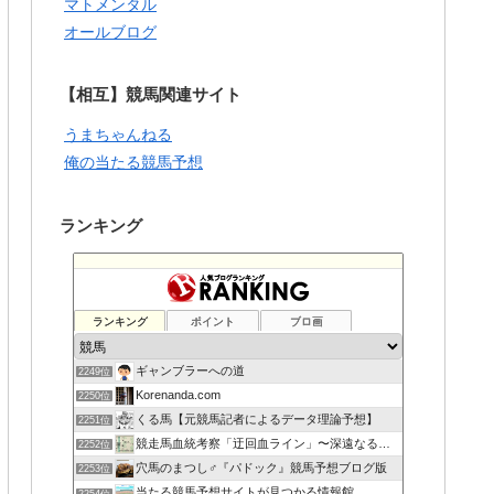
マトメンタル
オールブログ
【相互】競馬関連サイト
うまちゃんねる
俺の当たる競馬予想
ランキング
ランキング
ポイント
ブロ画
ギャンブラーへの道
2249位
Korenanda.com
2250位
くる馬【元競馬記者によるデータ理論予想】
2251位
競走馬血統考察「迂回血ライン」〜深遠なる血の連鎖〜
2252位
穴馬のまつし♂『パドック』競馬予想ブログ版
2253位
当たる競馬予想サイトが見つかる情報館
2254位