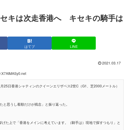
セキは次走香港へ キセキの騎手は
はてブ
LINE
2021.03.17
D:X7AtMASy0.net
月25日香港シャティンのクイーンエリザベス2世C（G1、芝2000メートル）
ったと思うし着順だけが残念」と振り返った。
補に挙げた上で「香港をメインに考えています。（騎手は）現地で探すつもり」と