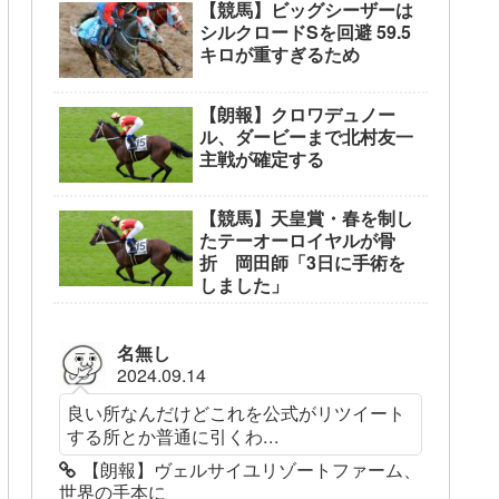
【競馬】ビッグシーザーは
シルクロードSを回避 59.5
キロが重すぎるため
【朗報】クロワデュノー
ル、ダービーまで北村友一
主戦が確定する
【競馬】天皇賞・春を制し
たテーオーロイヤルが骨
折 岡田師「3日に手術を
しました」
名無し
2024.09.14
良い所なんだけどこれを公式がリツイート
する所とか普通に引くわ...
【朗報】ヴェルサイユリゾートファーム、
世界の手本に