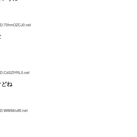
 ID:70hmOZCJ0.net
な
ID:Cd3ZIYRL0.net
けどね
D:WWiM/utf0.net