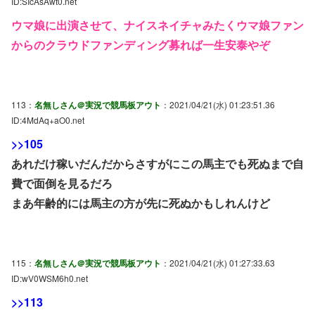
ID:SIcAsAwt0.net
ウマ娘に出演させて、ナイスネイチャみたくウマ娘ファン
からのクラウドファンディング募れば一生安泰やぞ
113：
名無しさん＠実況で競馬板アウト
：2021/04/21(水) 01:23:51.36
ID:4MdAq+aO0.net
>>105
あれだけ稼いだんだからさすがにこの馬主でも死ぬまで自
費で面倒を見るだろ
まあ年齢的には馬主の方が先に死ぬかもしれんけど
115：
名無しさん＠実況で競馬板アウト
：2021/04/21(水) 01:27:33.63
ID:wV0WSM6h0.net
>>113