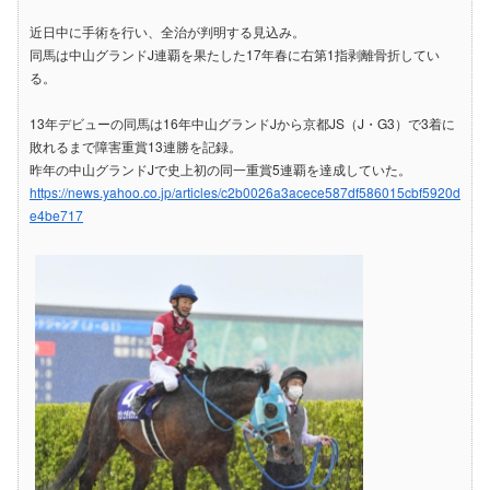
近日中に手術を行い、全治が判明する見込み。
同馬は中山グランドJ連覇を果たした17年春に右第1指剥離骨折してい
る。
13年デビューの同馬は16年中山グランドJから京都JS（J・G3）で3着に
敗れるまで障害重賞13連勝を記録。
昨年の中山グランドJで史上初の同一重賞5連覇を達成していた。
https://news.yahoo.co.jp/articles/c2b0026a3acece587df586015cbf5920d
e4be717