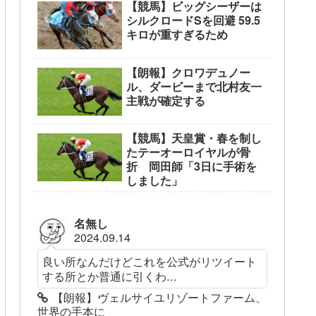
【競馬】ビッグシーザーは
シルクロードSを回避 59.5
キロが重すぎるため
【朗報】クロワデュノー
ル、ダービーまで北村友一
主戦が確定する
【競馬】天皇賞・春を制し
たテーオーロイヤルが骨
折 岡田師「3日に手術を
しました」
名無し
2024.09.14
良い所なんだけどこれを公式がリツイート
する所とか普通に引くわ...
【朗報】ヴェルサイユリゾートファーム、
世界の手本に