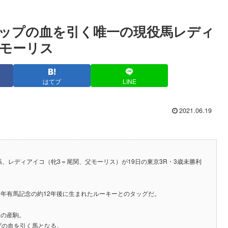
ップの血を引く唯一の現役馬レディ
モーリス
はてブ
LINE
2021.06.19
孫、レディアイコ（牝3＝尾関、父モーリス）が19日の東京3R・3歳未勝利
0年有馬記念の約12年後に生まれたルーキーとのタッグだ。
後の産駒。
プの血を引く馬となる。