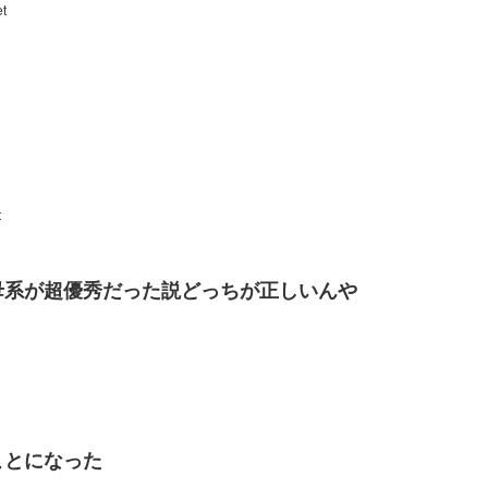
t
t
母系が超優秀だった説どっちが正しいんや
ことになった