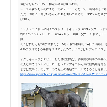
体はかなり小ぶりで、推定馬体重は380キロ。
レース経験がある馬にまじってのデビューとあって、尾関師は「簡
ただ、同時に「おじいちゃんの血を引いて芦毛で、ロマンがありま
は強い。
ミンナノアイドルの初子のストリートキャップ（牡9＝父ゴールドア
2番子のミンナノヒーロー（牡4＝水沢・佐藤、父ゴールドアリュー
陣。
そこは惜しくも2着に敗れたが、5月9日に初勝利、24日に2勝目、そ
JRAに復帰できる条件をクリアしたので、いつかはレディアイコ
オグリキャップがデビューした笠松競馬は、調教師や騎手の馬券不
そんな中でミンナノヒーローとレディアイコが元気に競馬場を走る
まずは無事に、そして一つでも上の着順でゴールできることを願い
https://www.sponichi.co.jp/gamble/news/2021/06/17/kiji/202106