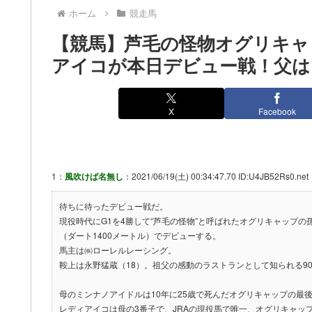
ホーム
競走馬
【競馬】芦毛の怪物オグリキャ
アイコが本日デビュー戦！父は
X
Facebook
1：
風吹けば名無し
：2021/06/19(土) 00:34:47.70 ID:U4JB52Rs0.net
待ちに待ったデビュー戦だ。
現役時代にG1を4勝して“芦毛の怪物”と呼ばれたオグリキャップの
（ダート1400メートル）でデビューする。
馬主は㈱ローレルレーシング。
鞍上は永野猛蔵（18）。祖父の感動のラストランとして知られる9
母のミンナノアイドルは10年に25歳で死んだオグリキャップの最
レディアイコは母の3番子で、JRAの現役馬で唯一、オグリキャッ