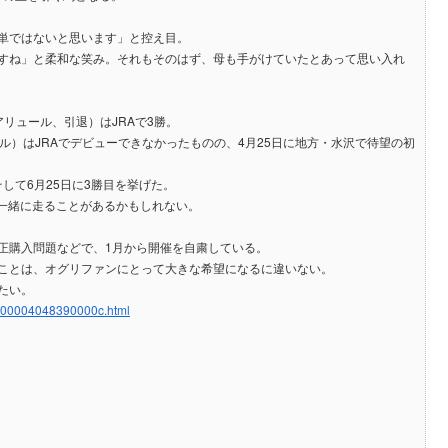
単ではないと思います」と控え目。
すね」と柔和な笑み。それもそのはず、母も手がけていたとあって思い入れ
リュール、引退）はJRAで3勝。
ル）はJRAでデビューできなかったものの、4月25日に地方・水沢で待望の初
して6月25日に3勝目を挙げた。
と一緒に走ることがあるかもしれない。
正購入問題などで、1月から開催を自粛している。
ことは、オグリファンにとって大きな希望になるに違いない。
たい。
17s00004048390000c.html