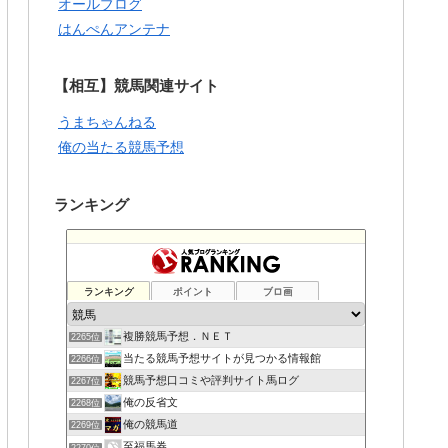
オールブログ
はんぺんアンテナ
【相互】競馬関連サイト
うまちゃんねる
俺の当たる競馬予想
ランキング
ランキング
ポイント
ブロ画
複勝競馬予想．ＮＥＴ
2265位
当たる競馬予想サイトが見つかる情報館
2266位
競馬予想口コミや評判サイト馬ログ
2267位
俺の反省文
2268位
俺の競馬道
2269位
至福馬券
2270位