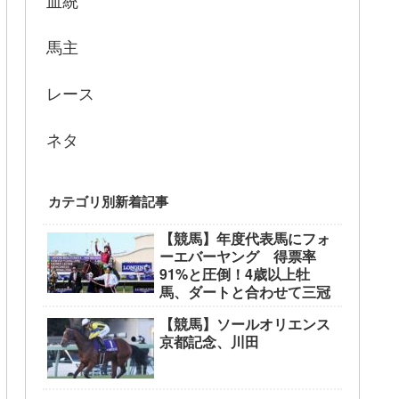
血統
馬主
レース
ネタ
カテゴリ別新着記事
【競馬】年度代表馬にフォ
ーエバーヤング 得票率
91%と圧倒！4歳以上牡
馬、ダートと合わせて三冠
【競馬】ソールオリエンス
京都記念、川田