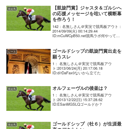
【凱旋門賞】ジャスタ＆ゴルシへ
競走馬
の応援メッセージを呟いて横断幕
を作ろう！
142：名無しさん＠実況で競馬板アウト：
2014/09/09(火) 00:14:29.44
ID:mCuWCpB50.net競馬ラボ何やってる
んだｗ
ゴールドシップの凱旋門賞出走を
レース
願うスレ
1： 名無しさん＠実況で競馬板アウ
ト:2013/06/24(月) 20:17:06.18
ID:d/rDaFax0ないから立てた
オルフェーヴルの後釜は？
競走馬
1： 名無しさん＠実況で競馬板アウ
ト:2013/12/22(日) 15:37:28.62
ID:ESanMGSLQゴールドか？
ゴールドシップ（牡６）が生涯最
競走馬