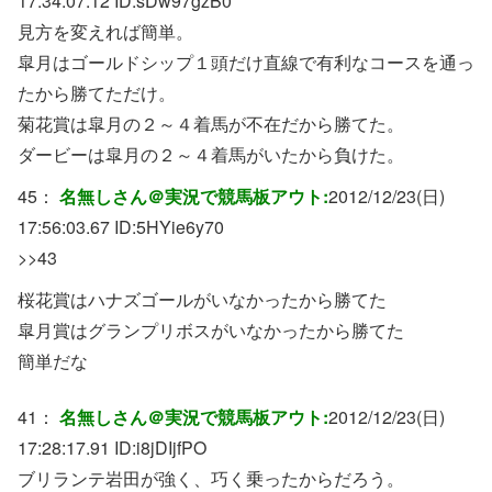
17:34:07.12 ID:
sDw97gzB0
見方を変えれば簡単。
皐月はゴールドシップ１頭だけ直線で有利なコースを通っ
たから勝てただけ。
菊花賞は皐月の２～４着馬が不在だから勝てた。
ダービーは皐月の２～４着馬がいたから負けた。
45：
名無しさん＠実況で競馬板アウト:
2012/12/23(日)
17:56:03.67 ID:
5HYie6y70
>>43
桜花賞はハナズゴールがいなかったから勝てた
皐月賞はグランプリボスがいなかったから勝てた
簡単だな
41：
名無しさん＠実況で競馬板アウト:
2012/12/23(日)
17:28:17.91 ID:
i8jDIjfPO
ブリランテ岩田が強く、巧く乗ったからだろう。