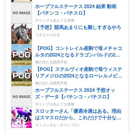
ホープフルステークス 2024 結果 動画
【パチンコ・パチスロ】
ギャンブルあんてな速報
【予想】競馬あまりにも難しすぎるやろ
うまちゃんねる
【POG】コントレイル産駒で母メチャコ
ルタの2024となるドラゴンバルドの2歳
情報
俺の当たる競馬予想
【POG】ステルヴィオ産駒で母ウィステ
リアメジロの2024となるローレルメビウ
スの2歳情報
俺の当たる競馬予想
ホープフルステークス 2024 予想オッ
ズ・データ【パチンコ・パチスロ】
ギャンブルあんてな速報
スロッターさん「優遇冷遇はある。理由
はスマスロだから、これだけで十分なん
だよね」
マトメンタル（ギャンブル）