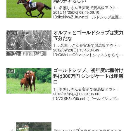
高のデキらしい
1：名無しさん＠実況で競馬板アウト：
2015/11/25(水) 08:49:06.10
ID:lhxNVwZU0.netゴールドシップ生涯最
高／ジャパンＣ 今浪厩務員は「いつまで
も若者。大変ですよ」と苦笑いしながら
も、「先週の追い切りは最高...
オルフェとゴールドシップは実力
競走馬
五分だな
1 ：名無しさん＠実況で競馬板アウト：
2012/09/23(日) 15:45:34.49
ID:G83ni+uO0マウントシャスタから寸法
図ると いやむしろゴールドシップの方が
強いかもな2 ：名無しさん＠実況で競馬
板アウト：2012/09/...
ゴールドシップ、初年度の種付け
血統
料は300万円 シンジケートは即満
口
1：名無しさん＠実況で競馬板アウト：
2016/01/05(火) 02:31:06.66
ID:VXSF8xZd0.net【ゴールドシップ
(Gold Ship)】 ※新種牡馬 父ステイゴール
ド 母ポイントフラッグ（母父メジロマ
ックイーン） ２...
ルーラーシップｗｗｗｗｗｗｗｗｗｗｗ