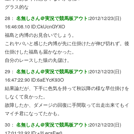
グラス的な
28：
名無しさん＠実況で競馬板アウト:
2012/12/23(日)
16:46:08.10 ID:
CkUcnGYXO
福島と内博のお見合いでしょう。
これヤバいと感じた内博が先に仕掛けたが伸び切れず。後
仕掛けした福島も届かなかった。
自分のレースした猿の丸儲け。
29：
名無しさん＠実況で競馬板アウト:
2012/12/23(日)
16:47:22.90 ID:
6aEYcK93O
結果論だが、下手に色気を持って秋以降の様な早仕掛けを
しなくて良かった。
故障したか、ダメージの回復に手間取って出走出来てもイ
マイチ君になってたかも。
30：
名無しさん＠実況で競馬板アウト:
2012/12/23(日)
17:01:32.92 ID:
+2LecsEw0