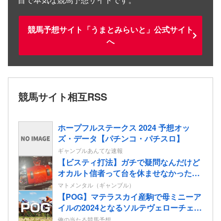
競馬予想サイト「うまとみらいと」公式サイト
へ
競馬サイト相互RSS
ホープフルステークス 2024 予想オッ
ズ・データ【パチンコ・パチスロ】
ギャンブルあんてな速報
【ビスティ打法】ガチで疑問なんだけど
オカルト信者って台を休ませなかったら
爆連したっていう思考にはならないの？
マトメンタル（ギャンブル）
【POG】マテラスカイ産駒で母ミニーア
イルの2024となるソルテヴェローチェの
2歳情報
俺の当たる競馬予想