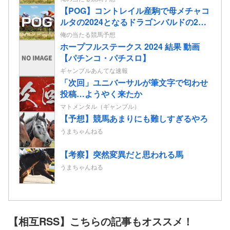
【POG】コントレイル産駒で母メチャコ
ルタの2024となるドラゴンバルドの2歳
情報
俺の当たる競馬予想
ホープフルステークス 2024 結果 動画
【パチンコ・パチスロ】
ギャンブルあんてな速報
「次回」ユニバーサルが筆文字で匂わせ
投稿…ようやく来たか
マトメンタル（ギャンブル）
【予想】競馬あまりにも難しすぎるやろ
うまちゃんねる
【考察】突然変異だと思われる馬
うまちゃんねる
【相互RSS】こちらの記事もオススメ！