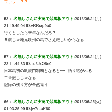
ファッ！？？
53：
名無しさん＠実況で競馬板アウト:
2013/06/24(月)
21:49:49.04 ID:
vRRsrp9b0
行くとしたら来年なんだろ？
５歳じゃ地元欧州の馬でさえ厳しいからなぁ
57：
名無しさん＠実況で競馬板アウト:
2013/06/24(月)
23:11:44.83 ID:
+u3JxO6n0
日本馬初の凱旋門制覇となると一生語り継がれる
二番煎じじゃなぁ
記憶の残り方が全然違う
66：
名無しさん＠実況で競馬板アウト:
2013/06/25(火)
01:03:25.99 ID:
jw7rLuP60