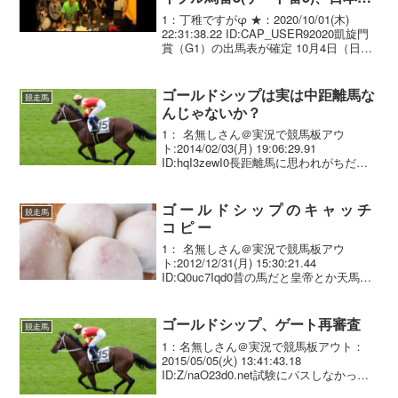
ディアドラ馬番9(ゲート番12)
1：丁稚ですがφ ★：2020/10/01(木)
22:31:38.22 ID:CAP_USER92020凱旋門
賞（G1）の出馬表が確定 10月4日（日
曜）にフランスのパリロンシャン競馬場
で行われる凱旋門賞（G1）の出馬表が確
定しましたので...
ゴールドシップは実は中距離馬な
競走馬
んじゃないか？
1： 名無しさん＠実況で競馬板アウ
ト:2014/02/03(月) 19:06:29.91
ID:hqI3zewI0長距離馬に思われがちだが
２４００ｍ以上の成績ボロボロよ 意外に
も２４００ｍ未満は連対外したことない
春ローテはどうなるかわからな...
ゴ ー ル ド シ ッ プ の キ ャ ッ チ
競走馬
コ ピ ー
1： 名無しさん＠実況で競馬板アウ
ト:2012/12/31(月) 15:30:21.44
ID:Q0uc7Iqd0昔の馬だと皇帝とか天馬み
たいなキャッチコピーありますが、 最近
の馬だと無いですよね ゴールドシップく
らい個性あれば何かつきそう...
ゴールドシップ、ゲート再審査
競走馬
1：名無しさん＠実況で競馬板アウト：
2015/05/05(火) 13:41:43.18
ID:Z/naO23d0.net試験にパスしなかった
ら、宝塚記念2連覇もしてる馬が 出走で