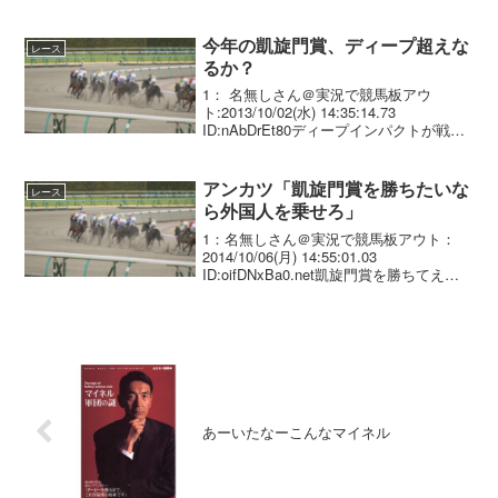
きなくなる前代未聞の事態になるかも。
3：名無しさん＠実況で競馬...
今年の凱旋門賞、ディープ超えな
レース
るか？
1： 名無しさん＠実況で競馬板アウ
ト:2013/10/02(水) 14:35:14.73
ID:nAbDrEt80ディープインパクトが戦っ
た2006年は、瞬間最高視聴率で22.6％を
記録した 。オルフェーヴルとキズナが参
戦する今年、日本の悲...
アンカツ「凱旋門賞を勝ちたいな
レース
ら外国人を乗せろ」
1：名無しさん＠実況で競馬板アウト：
2014/10/06(月) 14:55:01.03
ID:oifDNxBa0.net凱旋門賞を勝ちてえな
ら、まずは外国人騎手を乗せるべき。技
術の前に手綱の長さ、ギアの入れ方など
セッティングが違うし、あいつ...
あーいたなーこんなマイネル