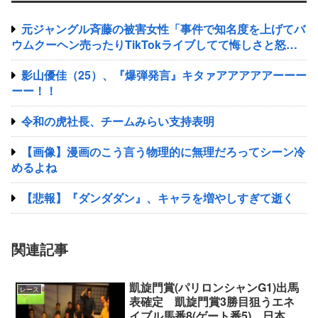
元ジャングル斉藤の被害女性「事件で知名度を上げてバ
ウムクーヘン売ったりTikTokライブしてて悔しさと怒り
を感じた」
影山優佳（25）、『爆弾発言』キタァアアアアアーーー
ーー！！
令和の虎社長、チームみらい支持表明
【画像】漫画のこう言う物理的に無理だろってシーン冷
めるよね
【悲報】『ダンダダン』、キャラを増やしすぎて逝く
関連記事
凱旋門賞(パリロンシャンG1)出馬
レース
表確定 凱旋門賞3勝目狙うエネ
イブル馬番8(ゲート番5)、日本馬