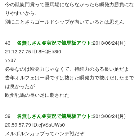
今の凱旋門賞って重馬場にならなかったら瞬発力勝負にな
りやすいから、
別にことさらゴールドシップが向いているとは思えん
43：
名無しさん＠実況で競馬板アウト:
2013/06/24(月)
21:12:27.75 ID:
8FQElr8i0
>>37
必要なのは瞬発力じゃなくて、持続力のある長い足だよ
去年オルフェは一瞬でずば抜けた瞬発力で抜けだしたまで
は良かったが
欧州牝馬の長い足に刺された
39：
名無しさん＠実況で競馬板アウト:
2013/06/24(月)
20:59:57.79 ID:
cjVSsUWs0
メルボルンカップってハンデ戦だぞ