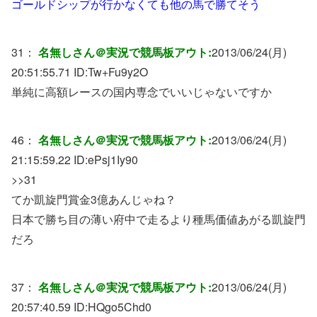
ゴールドシップが行かなくても他の馬で勝てそう
31：
名無しさん＠実況で競馬板アウト:
2013/06/24(月)
20:51:55.71 ID:
Tw+Fu9y2O
単純に高額レースの国内専念でいいじゃないですか
46：
名無しさん＠実況で競馬板アウト:
2013/06/24(月)
21:15:59.22 ID:
ePsj1Iy90
>>31
てか凱旋門賞金3億あんじゃね？
日本で勝ち目の薄い府中で走るより種馬価値あがる凱旋門
だろ
37：
名無しさん＠実況で競馬板アウト:
2013/06/24(月)
20:57:40.59 ID:
HQgo5Chd0