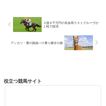
が入ってりゃダートで走るから、 父親は
あまり関係ない5： 名無しさん＠実況で
競馬板アウト:2012/1...
３億６千万円の良血馬ラストグルーヴが
１戦で抹消
アンカツ・豊の路線バス乗り継ぎの旅
役立つ競馬サイト