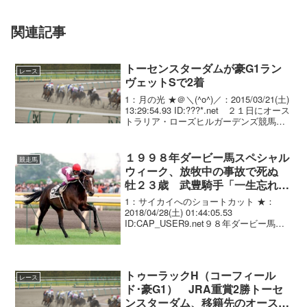
関連記事
トーセンスターダムが豪G1ラン
レース
ヴェットSで2着
1：月の光 ★＠＼(^o^)／：2015/03/21(土)
13:29:54.93 ID:???*.net ２１日にオース
トラリア・ローズヒルガーデンズ競馬場
の４Ｒで行われたランヴェットステーク
ス（３歳以上、ＧＩ、芝２０００メート
ル、７頭立...
１９９８年ダービー馬スペシャル
競走馬
ウィーク、放牧中の事故で死ぬ
牡２３歳 武豊騎手「一生忘れら
れない馬です」 ＧＩ４勝
1：サイカイへのショートカット ★：
2018/04/28(土) 01:44:05.53
ID:CAP_USER9.net９８年ダービー馬ス
ペシャルウィーク、放牧中の事故で死ぬ
１９９８年の日本ダービー馬、スペシャ
ルウィーク（牡２３歳）が４月...
トゥーラックH（コーフィール
レース
ド･豪G1） JRA重賞2勝トーセ
ンスターダム、移籍先のオースト