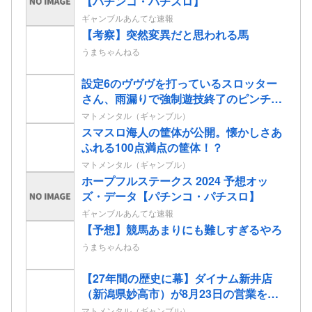
【パチンコ・パチスロ】
ギャンブルあんてな速報
【考察】突然変異だと思われる馬
うまちゃんねる
設定6のヴヴヴを打っているスロッター
さん、雨漏りで強制遊技終了のピンチ…
マトメンタル（ギャンブル）
スマスロ海人の筐体が公開。懐かしさあ
ふれる100点満点の筐体！？
マトメンタル（ギャンブル）
ホープフルステークス 2024 予想オッ
ズ・データ【パチンコ・パチスロ】
ギャンブルあんてな速報
【予想】競馬あまりにも難しすぎるやろ
うまちゃんねる
【27年間の歴史に幕】ダイナム新井店
（新潟県妙高市）が8月23日の営業をも
って閉店へ
マトメンタル（ギャンブル）