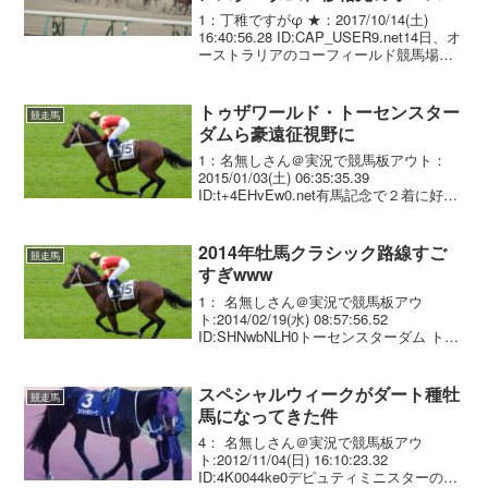
ラリアでG1初制覇 トップハン
1：丁稚ですがφ ★：2017/10/14(土)
デで快勝
16:40:56.28 ID:CAP_USER9.net14日、オ
ーストラリアのコーフィールド競馬場で
行われたトゥーラックH(GI・芝1600m・1
着賞金30万豪ドル)で、栗東・池江泰寿厩
舎...
トゥザワールド・トーセンスター
競走馬
ダムら豪遠征視野に
1：名無しさん＠実況で競馬板アウト：
2015/01/03(土) 06:35:35.39
ID:t+4EHvEw0.net有馬記念で２着に好走
したトゥザワールド（牡４歳、栗東・池
江厩舎）の関係者が、４月の豪遠征に関
心を示していることが分かった...
2014年牡馬クラシック路線すご
競走馬
すぎwww
1： 名無しさん＠実況で競馬板アウ
ト:2014/02/19(水) 08:57:56.52
ID:SHNwbNLH0トーセンスターダム トゥ
ザワールド バンドワゴン アジアエクスプ
レス イスラボニータ ワンアンドオンリー
サトノアラジン ヤマ...
スペシャルウィークがダート種牡
競走馬
馬になってきた件
4： 名無しさん＠実況で競馬板アウ
ト:2012/11/04(日) 16:10:23.32
ID:4K0044ke0デピュティミニスターの血