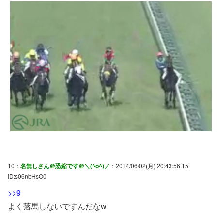
10：
名無しさん＠恐縮です＠＼(^o^)／
：2014/06/02(月) 20:43:56.15
ID:s06nbHsO0
>>9
よく落馬しないですんだなw