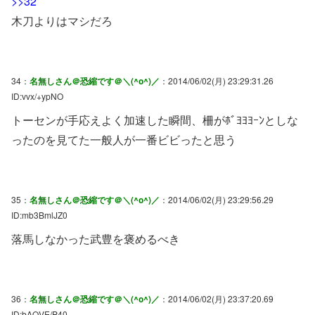
>>32
木刀よりはマシだろ
34：
名無しさん＠恐縮です＠＼(^o^)／
：2014/06/02(月) 23:29:31.26
ID:vvx/+ypNO
トーセンが手応えよく加速した瞬間、柵がﾎﾞﾖﾖﾖｰﾝとしな
ったのを見てた一般人が一番ビビったと思う
35：
名無しさん＠恐縮です＠＼(^o^)／
：2014/06/02(月) 23:29:56.29
ID:mb3BmlJZ0
落馬しなかった武豊を褒めるべき
36：
名無しさん＠恐縮です＠＼(^o^)／
：2014/06/02(月) 23:37:20.69
ID:bAQVE/P40