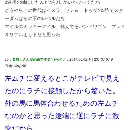
3連複の軸にしたんだが少しかいかぶってたわ
どうやらこの世代はイスラ、ワン＆、トゥザの3強でスタ
ーダムはその下のレベルだな
マイルのミッキーアイル、休んでるバンドワゴン、プレイ
＆リアルより下だと思うわ
30：
名無しさん＠恐縮です＠＼(^o^)／
：2014/06/02(月) 23:13:10.19
ID:dy+XsyjN0
左ムチに変えるとこがテレビで見え
たのにラチに接触したから驚いた。
外の馬に馬体合わせるための左ムチ
なのかと思った途端に逆にラチに激
突だから。