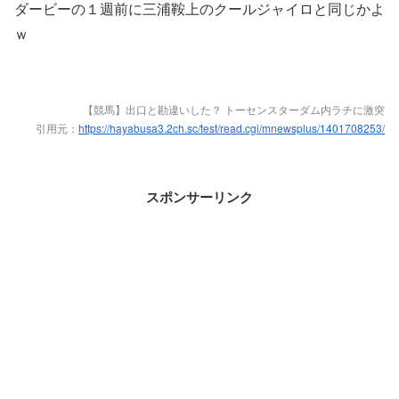
ダービーの１週前に三浦鞍上のクールジャイロと同じかよ
ｗ
【競馬】出口と勘違いした？ トーセンスターダム内ラチに激突
引用元：
https://hayabusa3.2ch.sc/test/read.cgi/mnewsplus/1401708253/
スポンサーリンク