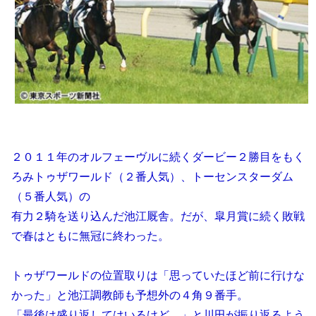
２０１１年のオルフェーヴルに続くダービー２勝目をもく
ろみトゥザワールド（２番人気）、トーセンスターダム
（５番人気）の
有力２騎を送り込んだ池江厩舎。だが、皐月賞に続く敗戦
で春はともに無冠に終わった。
トゥザワールドの位置取りは「思っていたほど前に行けな
かった」と池江調教師も予想外の４角９番手。
「最後は盛り返してはいるけど…」と川田が振り返るよう