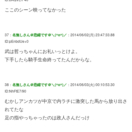
ここのシーン映ってなかった
37：
名無しさん＠恐縮です＠＼(^o^)／
：2014/06/02(月) 23:47:33.88
ID:pEnbdUe+0
武は哲っちゃんにお礼いっとけよ。
下手したら騎手生命終ってたんだからな。
38：
名無しさん＠恐縮です＠＼(^o^)／
：2014/06/03(火) 00:10:53.30
ID:NhFtE7/90
むかしアンカツが中京で内ラチに激突した馬から放り出さ
れてたな
足の指やっちゃったのは政人さんだっけ