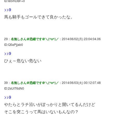
ID:Ia5mDBF+0
>>9
馬も騎手もゴールできて良かったな。
29：
名無しさん＠恐縮です＠＼(^o^)／
：2014/06/02(月) 23:04:04.06
ID:Q5aPjjab0
>>9
ひぇ～危ない危ない
39：
名無しさん＠恐縮です＠＼(^o^)／
：2014/06/03(火) 00:12:07.48
ID:2sUIT6dN0
>>9
やたらとラチ沿いがぽっかりと開いてるんだけど
そこを突こうって馬はいないもんなの？