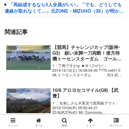
「再結成するなら5人全員がいい」「でも、どうしても
連絡が取れなくて…」元ZONE・MIZUHO（38）が明かす
「19年ぶりに芸能界復帰」した本当の理由
関連記事
【競馬】チャレンジカップ(阪神･
レース
G3) 鋭い末脚一刀両断！後方待
機トーセンスターダム ゴール前
外強襲！差し切って重賞2勝目
1：丁稚ですがφ ★＠＼(^o^)／：
2014/12/13(土) 16:08:04.00 ???0.net01 5
06 トーセンスターダム 牡3 武
豊 1.45.9 --- . 55.0 494(+6)
池江 泰寿...
10/6 アロヨセコマイル(GII) 【武
レース
豊】
1 ：名無しさん＠実況で競馬板アウト：
2012/10/04(木) 05:50:44.21
ID:l8JK3TAn01 Mr. Commons
(KY) 牡4 B Blanc J A
Shirreffs (GII) Del M...
メニュー
ホーム
検索
トップ
サイドバー
【競馬】ワグネリアン 武豊とコ
競走馬