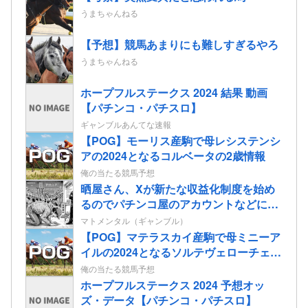
うまちゃんねる
【予想】競馬あまりにも難しすぎるやろ
うまちゃんねる
ホープフルステークス 2024 結果 動画
【パチンコ・パチスロ】
ギャンブルあんてな速報
【POG】モーリス産駒で母レシステンシ
アの2024となるコルベータの2歳情報
俺の当たる競馬予想
晒屋さん、Xが新たな収益化制度を始め
るのでパチンコ屋のアカウントなどに有
料会員になってほしいと懇願「自分を助
マトメンタル（ギャンブル）
けてくれませんか」
【POG】マテラスカイ産駒で母ミニーア
イルの2024となるソルテヴェローチェの
2歳情報
俺の当たる競馬予想
ホープフルステークス 2024 予想オッ
ズ・データ【パチンコ・パチスロ】