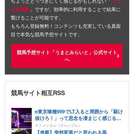
ちょっととっつきにくく感じるかもしれない「
コラ
ボ＠指数
」ですが、効率的に利用することで結果に
繋げることが可能です。
もちろん登録無料！コンテンツも充実している真面
目で本気な競馬予想サイトです。
競馬予想サイト「うまとみらいと」公式サイト
へ
競馬サイト相互RSS
e東京喰種999でLT入ると周囲から「駆け
抜けろ！」って思念を凄まじく感じる…
マトメンタル（ギャンブル）
【考察】突然変異だと思われる馬