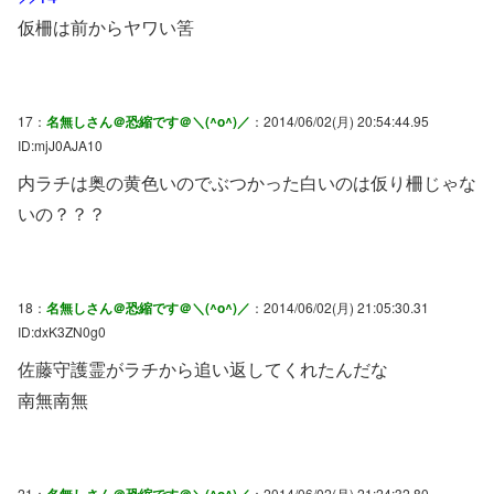
仮柵は前からヤワい筈
17：
名無しさん＠恐縮です＠＼(^o^)／
：2014/06/02(月) 20:54:44.95
ID:mjJ0AJA10
内ラチは奥の黄色いのでぶつかった白いのは仮り柵じゃな
いの？？？
18：
名無しさん＠恐縮です＠＼(^o^)／
：2014/06/02(月) 21:05:30.31
ID:dxK3ZN0g0
佐藤守護霊がラチから追い返してくれたんだな
南無南無
21：
：2014/06/02(月) 21:24:32.80