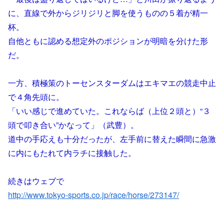
に、直線で外からジリジリと脚を使うものの５着が精一
杯。
自他ともに認める想定外のポジションが明暗を分けた形
だ。
一方、積極策のトーセンスターダムはエキマエの競走中止
で４角先頭に。
「いい感じで進めていた。これならば（上位２頭と）“３
頭で叩き合い”かなって」（武豊）。
道中の手応えも十分だったが、左手前に替えた瞬間に急激
に内にもたれて内ラチに接触した。
続きはウェブで
http://www.tokyo-sports.co.jp/race/horse/273147/