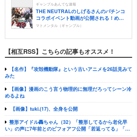
ギャンブルあんてな速報
THE NEUTRALのしげるさんのパチンコ
コラボイベント動画が公開される！めっ
ちゃ楽しそうだな！！！
マトメンタル（ギャンブル）
【相互RSS】こちらの記事もオススメ！
【名作】『攻殻機動隊』という古いアニメを26話見みて
みた
【画像】漫画のこう言う物理的に無理だろってシーン冷
めるよね
【画像】tuki.(17)、全身を公開
整形アイドル轟ちゃん（32）「整形してるから老化早
い」の声に7年前とのビフォアフ公開「若返ってる」「ど
んどん綺麗になる」と反響