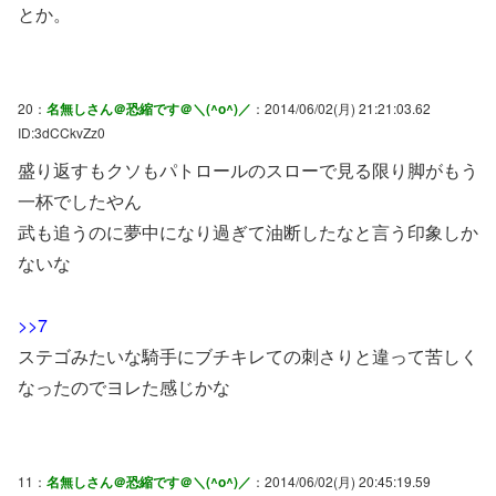
とか。
20：
名無しさん＠恐縮です＠＼(^o^)／
：2014/06/02(月) 21:21:03.62
ID:3dCCkvZz0
盛り返すもクソもパトロールのスローで見る限り脚がもう
一杯でしたやん
武も追うのに夢中になり過ぎて油断したなと言う印象しか
ないな
>>7
ステゴみたいな騎手にブチキレての刺さりと違って苦しく
なったのでヨレた感じかな
11：
名無しさん＠恐縮です＠＼(^o^)／
：2014/06/02(月) 20:45:19.59