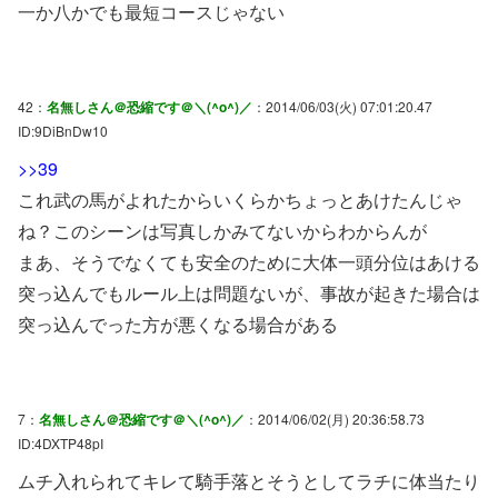
一か八かでも最短コースじゃない
42：
名無しさん＠恐縮です＠＼(^o^)／
：2014/06/03(火) 07:01:20.47
ID:9DiBnDw10
>>39
これ武の馬がよれたからいくらかちょっとあけたんじゃ
ね？このシーンは写真しかみてないからわからんが
まあ、そうでなくても安全のために大体一頭分位はあける
突っ込んでもルール上は問題ないが、事故が起きた場合は
突っ込んでった方が悪くなる場合がある
7：
名無しさん＠恐縮です＠＼(^o^)／
：2014/06/02(月) 20:36:58.73
ID:4DXTP48pI
ムチ入れられてキレて騎手落とそうとしてラチに体当たり