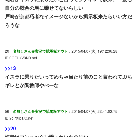
自分の厩舎の馬に乗せてないらしい
戸崎が京都巧者なイメージないから掲示板来たらいい方だ
ろうな
20：
名無しさん＠実況で競馬板アウト
：2015/04/07(火) 19:12:36.28
ID:0GEUkV3N0.net
>>13
イスラに乗りたいってめちゃ当たり前のこと言われてぶち
ギレとか調教師やべーな
56：
名無しさん＠実況で競馬板アウト
：2015/04/07(火) 23:41:02.75
ID:+cPXip1/O.net
>>20
海老はマンハッタン乗っねいたのにな