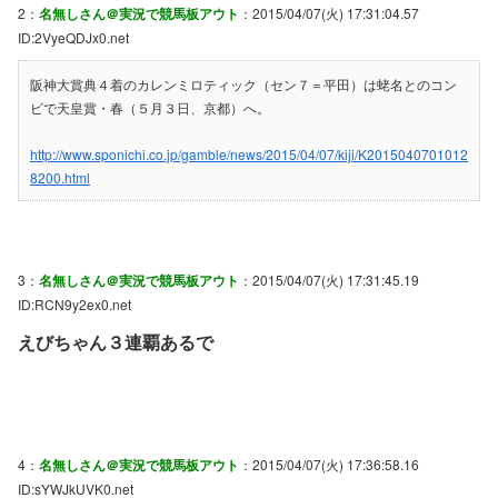
2：
名無しさん＠実況で競馬板アウト
：2015/04/07(火) 17:31:04.57
ID:2VyeQDJx0.net
阪神大賞典４着のカレンミロティック（セン７＝平田）は蛯名とのコン
ビで天皇賞・春（５月３日、京都）へ。
http://www.sponichi.co.jp/gamble/news/2015/04/07/kiji/K2015040701012
8200.html
3：
名無しさん＠実況で競馬板アウト
：2015/04/07(火) 17:31:45.19
ID:RCN9y2ex0.net
えびちゃん３連覇あるで
4：
名無しさん＠実況で競馬板アウト
：2015/04/07(火) 17:36:58.16
ID:sYWJkUVK0.net