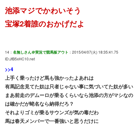
池添マジでかわいそう
宝塚2着誰のおかげだよ
14：
名無しさん＠実況で競馬板アウト
：2015/04/07(火) 18:35:41.75
ID:JfB5xHC10.net
>>4
上手く乗ったけど馬も強かったよあれは
有馬記念見てた奴は只者じゃない事に気づいてた奴が多い
まあ前走のデムーロが乗るくらいなら池添の方がマシなの
は確かだが蛯名なら納得だろ？
それよりゴミが乗るサウンズが気の毒だわ
馬は春天メンバーで一番強いと思うだけに