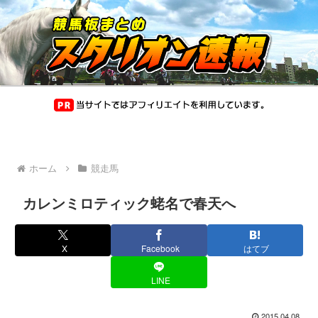
ホーム
競走馬
カレンミロティック蛯名で春天へ
X
Facebook
はてブ
LINE
2015.04.08