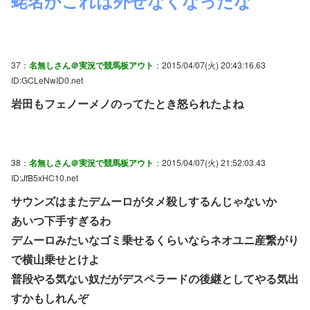
蛯名かこれは外せなくなったな
37：
名無しさん＠実況で競馬板アウト
：2015/04/07(火) 20:43:16.63
ID:GCLeNwID0.net
岩田もフェノーメノのってたとき怒られたよね
38：
名無しさん＠実況で競馬板アウト
：2015/04/07(火) 21:52:03.43
ID:JfB5xHC10.net
サウンズはまたデムーロがタメ殺しするんじゃないか
あいつ下手すぎるわ
デムーロみたいなゴミ乗せるくらいならネオユニ産繋がり
で横山乗せとけよ
普段やる気ない奴だがデスペラードの後継としてやる気出
すかもしれんぞ