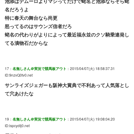
池添はデムーロよりマシってだけで蛯名と池添ならそら蛯
名だろうよ
特に春天の舞台なら尚更
怒ってるのはサウンズ信者だろ
蛯名の代わりがよりによって最近福永並のクソ騎乗連発し
てる漬物石だからな
17：
名無しさん＠実況で競馬板アウト
：2015/04/07(火) 18:58:37.31
ID:9nzvQ0tv0.net
サンライズジェガーも阪神大賞典で不利あって人気落とし
て穴あけたな
19：
名無しさん＠実況で競馬板アウト
：2015/04/07(火) 19:08:04.20
ID:ispcydIj0.net