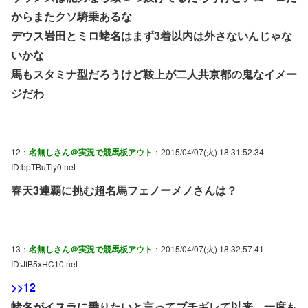
からまたクソ騎乗あるな
デウス岩田とミロ蛯名はまず3着以内は外さないんじゃな
いかな
馬もスタミナ型だろうけど鞍上が二人共京都の鬼なイメー
ジだわ
12：
名無しさん＠実況で競馬板アウト
：2015/04/07(火) 18:31:52.34
ID:bpTBuTly0.net
春天3連覇に挑む超名馬フェノーメノさんは？
13：
名無しさん＠実況で競馬板アウト
：2015/04/07(火) 18:32:57.41
ID:JfB5xHC10.net
>>12
蛯名がイスラに乗りたいと言ってブチギレて以来、一度も