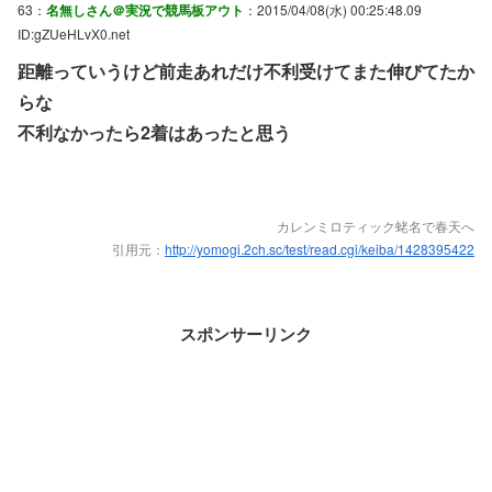
63：
名無しさん＠実況で競馬板アウト
：2015/04/08(水) 00:25:48.09
ID:gZUeHLvX0.net
距離っていうけど前走あれだけ不利受けてまた伸びてたか
らな
不利なかったら2着はあったと思う
カレンミロティック蛯名で春天へ
引用元：
http://yomogi.2ch.sc/test/read.cgi/keiba/1428395422
スポンサーリンク