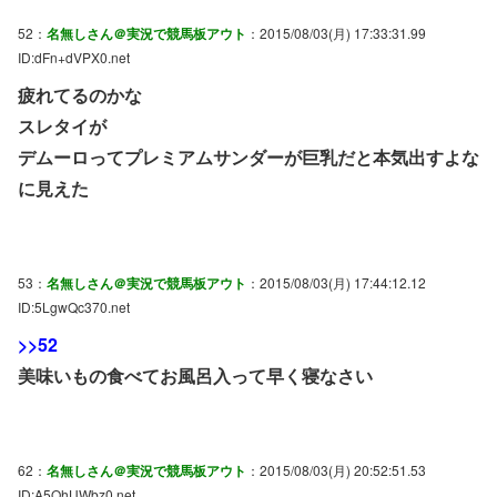
52：
名無しさん＠実況で競馬板アウト
：2015/08/03(月) 17:33:31.99
ID:dFn+dVPX0.net
疲れてるのかな
スレタイが
デムーロってプレミアムサンダーが巨乳だと本気出すよな
に見えた
53：
名無しさん＠実況で競馬板アウト
：2015/08/03(月) 17:44:12.12
ID:5LgwQc370.net
>>52
美味いもの食べてお風呂入って早く寝なさい
62：
名無しさん＠実況で競馬板アウト
：2015/08/03(月) 20:52:51.53
ID:A5QhUWbz0.net