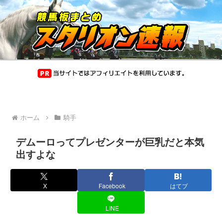
ホーム
騎手
デムーロってプレゼンターが巨乳だと本気
出すよな
X
Facebook
はてブ
LINE