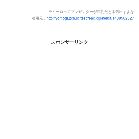
デムーロってプレゼンターが巨乳だと本気出すよな
引用元：
http://yomogi.2ch.sc/test/read.cgi/keiba/1438562327
スポンサーリンク