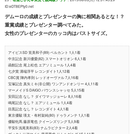
ID:eDT8EPty0.net
デムーロの成績とプレゼンターの胸に相関あるとな！？
重賞成績とプレゼンター調べてみた。
女性のプレゼンターのカッコ内はバストサイズ。
アイビスSD 筧美和子(89) ベルカント 1人1着
中京記念 新川優愛(82) スマートオリオン 6人1着
函館記念 尾上松也 エアソミュール 1人4着
七夕賞 溝端淳平 レコンダイト1人12着
CBC賞 陣内孝則 レッドオーヴァル 7人16着
宝塚記念 真矢ミキ(非公開) ワンアンドオンリー 4人11着
マーメイドS DAIGO バウンスシャッセ 5人15着
安田記念 なし？ ダイワマッジョーレ 8人16着
鳴尾記念 なし？ エアソミュール 1人4着
目黒記念 なし？ レコンダイト 4人1着
東京優駿 瑛太・有村架純(80) ドゥラメンテ 1人1着
優駿牝馬 藤原竜也 クイーンズリング 5人9着
平安S 浅尾美和(83) ナムラビクター 2人4着
ヴィクトリアマイル 藤原竜也 リトルゲルダ 15人11着