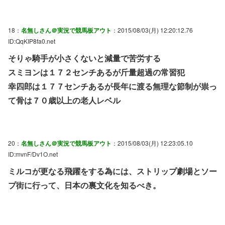
18：
名無しさん＠実況で競馬板アウト
：2015/08/03(月) 12:20:12.76
ID:QqKIP8fa0.net
そりゃ騎手が小さくないと減量で苦労する
スミヨンは１７２センチあるが斤量超過の常習犯
幸四郎は１７７センチあるが長年に渡る無理な節制が祟っ
て骨は７０歳以上の老人レベル
20：
名無しさん＠実況で競馬板アウト
：2015/08/03(月) 12:23:05.10
ID:mvnF/Dv1O.net
ミルコが更なる飛躍をする為には、ストリップ劇場とソー
プ街に行って、日本の裏文化を知るべき。