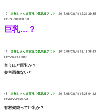
19：
名無しさん＠実況で競馬板アウト
：2015/08/03(月) 12:21:39.85
ID:KNToKSiQ0.net
巨乳…？
17：
名無しさん＠実況で競馬板アウト
：2015/08/03(月) 12:18:38.83
ID:rAsi4TtSO.net
言うほど巨乳か？
参考画像ないと
48：
名無しさん＠実況で競馬板アウト
：2015/08/03(月) 15:28:04.12
ID:xh2x52Tk0.net
有村架純って巨乳か？