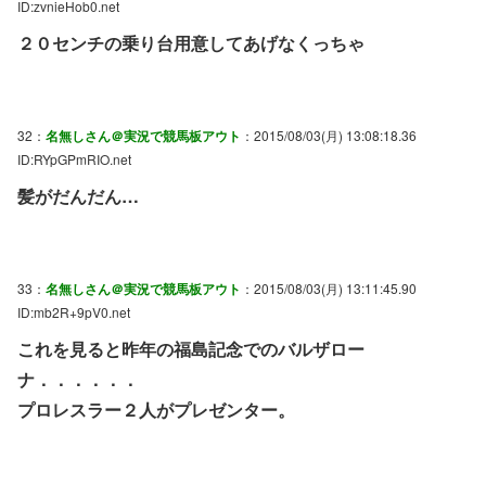
ID:zvnieHob0.net
２０センチの乗り台用意してあげなくっちゃ
32：
名無しさん＠実況で競馬板アウト
：2015/08/03(月) 13:08:18.36
ID:RYpGPmRIO.net
髪がだんだん…
33：
名無しさん＠実況で競馬板アウト
：2015/08/03(月) 13:11:45.90
ID:mb2R+9pV0.net
これを見ると昨年の福島記念でのバルザロー
ナ．．．．．．
プロレスラー２人がプレゼンター。