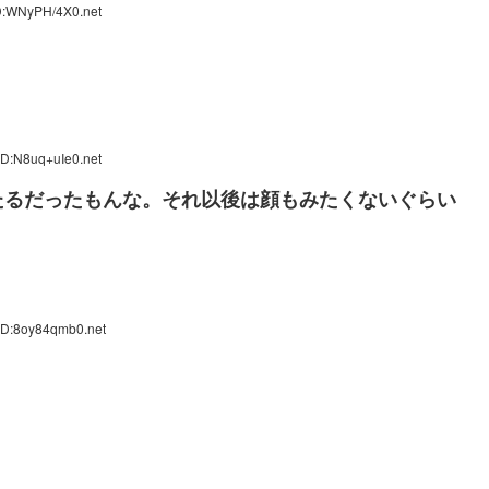
D:WNyPH/4X0.net
ID:N8uq+uIe0.net
たるだったもんな。それ以後は顔もみたくないぐらい
ID:8oy84qmb0.net