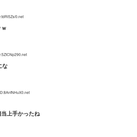
:tdRl5Zs/0.net
ｗｗ
D:5ZICNp290.net
にな
ID:8AnfNHuX0.net
相当上手かったね