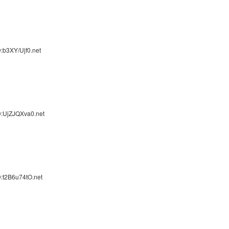
:b3XY/Ujf0.net
D:UjZJQXva0.net
:t2B6u74tO.net