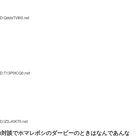
ID:QddaTV8l0.net
ID:T13P0tCQ0.net
D:lZ3+KiKT0.net
の対談でホマレボシのダービーのときはなんであんな