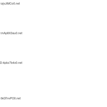
:ajvJiMCo0.net
D:mAp8X3au0.net
ID:4pbz7b4x0.net
D:tkGTnvPO0.net