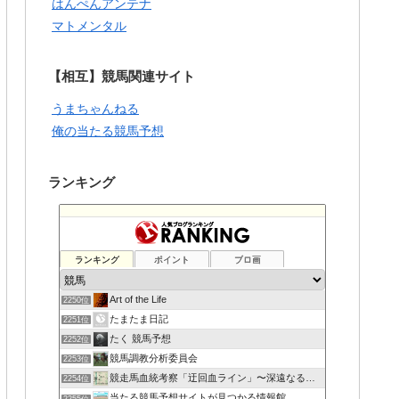
はんぺんアンテナ
マトメンタル
【相互】競馬関連サイト
うまちゃんねる
俺の当たる競馬予想
ランキング
ランキング
ポイント
ブロ画
Art of the Life
2250位
たまたま日記
2251位
たく 競馬予想
2252位
競馬調教分析委員会
2253位
競走馬血統考察「迂回血ライン」〜深遠なる血の連鎖〜
2254位
当たる競馬予想サイトが見つかる情報館
2255位