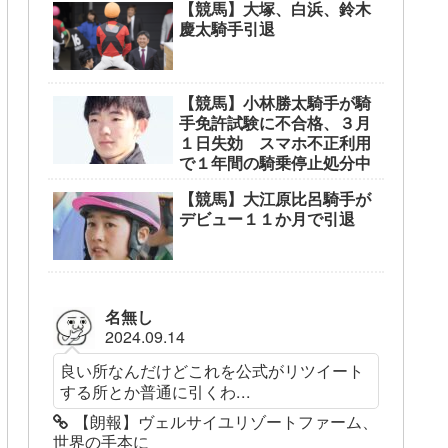
【競馬】大塚、白浜、鈴木
慶太騎手引退
【競馬】小林勝太騎手が騎
手免許試験に不合格、３月
１日失効 スマホ不正利用
で１年間の騎乗停止処分中
【競馬】大江原比呂騎手が
デビュー１１か月で引退
名無し
2024.09.14
良い所なんだけどこれを公式がリツイート
する所とか普通に引くわ...
【朗報】ヴェルサイユリゾートファーム、
世界の手本に