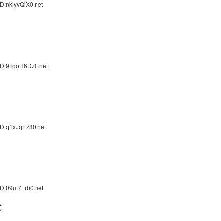
D:nkiyvQiX0.net
ID:9TooH6Dz0.net
ID:q1xJqEz80.net
D:09uf7+rb0.net
な