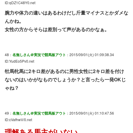
ID:qDZ1C48Y0.net
腕力や体力の違いはあるわけだし斤量マイナスとかダメな
んかね。
女性の方からそらは差別って声があるのかなぁ。
48：
名無しさん＠実況で競馬板アウト
：2015/09/01(火) 01:09:38.34
ID:YudEo5Pv0.net
牡馬牝馬に2キロ差があるのに男性女性に2キロ差を付け
ないのはいかがなものでしょうか？と言ったら一発OKじ
ゃね？
49：
名無しさん＠実況で競馬板アウト
：2015/09/01(火) 01:10:47.56
ID:cVafhwV/0.net
理解ある馬主がいない