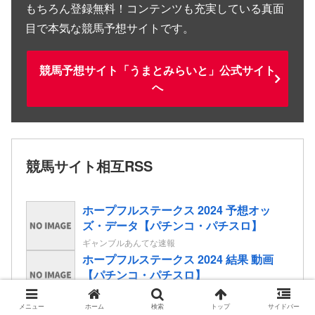
もちろん登録無料！コンテンツも充実している真面
目で本気な競馬予想サイトです。
競馬予想サイト「うまとみらいと」公式サイト
へ
競馬サイト相互RSS
ホープフルステークス 2024 予想オッ
ズ・データ【パチンコ・パチスロ】
ギャンブルあんてな速報
ホープフルステークス 2024 結果 動画
【パチンコ・パチスロ】
ギャンブルあんてな速報
【中古機価格230万円】スマスロSAO2、
メニュー
ホーム
検索
トップ
サイドバー