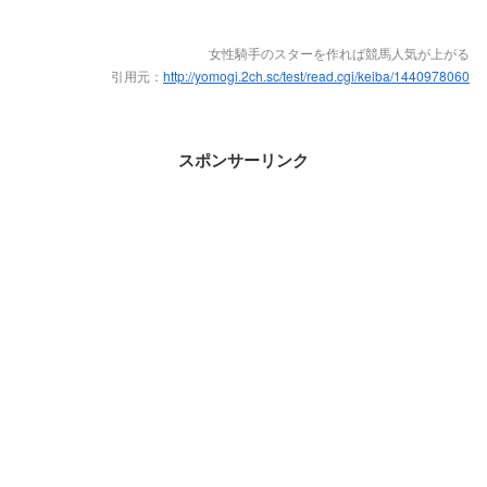
女性騎手のスターを作れば競馬人気が上がる
引用元：
http://yomogi.2ch.sc/test/read.cgi/keiba/1440978060
スポンサーリンク