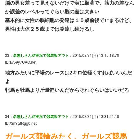
脳の男女差って見えないだけで実に顕著で、筋力の差なん
か誤差のレベルってぐらい脳の差は大きい
基本的に女性の脳細胞の発達は１５歳前後で止まるけど、
男性は大体２５歳までは発達し続けるし
33：
名無しさん＠実況で競馬板アウト
：2015/08/31(月) 13:15:18.70
ID:av59y7UAO.net
地方みたいに平場のレースは2キロ位軽くすればいいんだ
よ
牝馬も牡馬より斤量軽いんだからそれぐらいはいいだろ
34：
名無しさん＠実況で競馬板アウト
：2015/08/31(月) 13:31:21.18
ID:XmYtBRgg0.net
ガールズ競輪みたく、ガールズ競馬