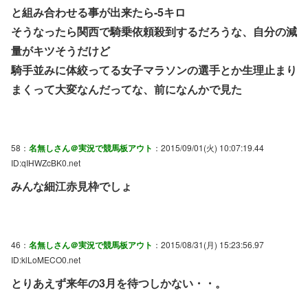
と組み合わせる事が出来たら-5キロ
そうなったら関西で騎乗依頼殺到するだろうな、自分の減
量がキツそうだけど
騎手並みに体絞ってる女子マラソンの選手とか生理止まり
まくって大変なんだってな、前になんかで見た
58：
名無しさん＠実況で競馬板アウト
：2015/09/01(火) 10:07:19.44
ID:qIHWZcBK0.net
みんな細江赤見枠でしょ
46：
名無しさん＠実況で競馬板アウト
：2015/08/31(月) 15:23:56.97
ID:klLoMECO0.net
とりあえず来年の3月を待つしかない・・。