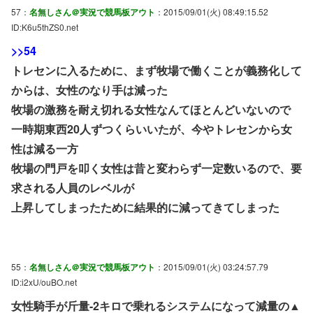
57：
名無しさん＠実況で競馬板アウト
：2015/09/01(火) 08:49:15.52
ID:K6u5thZS0.net
>>54
トレセンに入るために、まず牧場で働くことが義務化して
からは、女性のなり手は減った
牧場の激務を耐え切れる女性なんてほとんどいないので
一時期東西20人ずつくらいいたが、今やトレセンから女
性は減る一方
牧場の門戸を叩く女性は昔と変わらず一定数いるので、要
求される人員のレベルが
上昇してしまったために結果的に減ってきてしまった
55：
名無しさん＠実況で競馬板アウト
：2015/09/01(火) 03:24:57.79
ID:i2xU/ouBO.net
女性騎手が斤量-2キロで乗れるシステムになって減量の▲