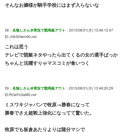
そんなお嬢様が騎手学校にはまず入らないな
38：
名無しさん＠実況で競馬板アウト
：2015/08/31(月) 13:46:12.47
ID:+NhSHwm90.net
これは思う
テレビで競艇ネタやったら出てくるの女の選手ばっか
ちゃんと活躍すりゃマスコミが食いつく
39：
名無しさん＠実況で競馬板アウト
：2015/08/31(月) 13:46:20.29
ID:ROeFoGaM0.net
ミスワキジャパンで牧原→勝春になって
勝春でさえ超鞍上強化になってて驚いた。
牧原でも板倉あたりよりは随分マシで