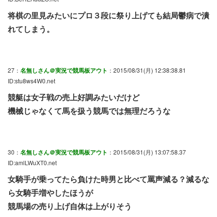
将棋の里見みたいにプロ３段に祭り上げても結局鬱病で潰
れてしまう。
27：
名無しさん＠実況で競馬板アウト
：2015/08/31(月) 12:38:38.81
ID:stu8ws4W0.net
競艇は女子戦の売上好調みたいだけど
機械じゃなくて馬を扱う競馬では無理だろうな
30：
名無しさん＠実況で競馬板アウト
：2015/08/31(月) 13:07:58.37
ID:amlLWuXT0.net
女騎手が乗ってたら負けた時男と比べて罵声減る？減るな
ら女騎手増やしたほうが
競馬場の売り上げ自体は上がりそう