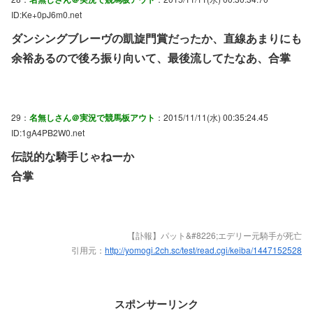
ID:Ke+0pJ6m0.net
ダンシングブレーヴの凱旋門賞だったか、直線あまりにも
余裕あるので後ろ振り向いて、最後流してたなあ、合掌
29：
名無しさん＠実況で競馬板アウト
：2015/11/11(水) 00:35:24.45
ID:1gA4PB2W0.net
伝説的な騎手じゃねーか
合掌
【訃報】パット&#8226;エデリー元騎手が死亡
引用元：
http://yomogi.2ch.sc/test/read.cgi/keiba/1447152528
スポンサーリンク