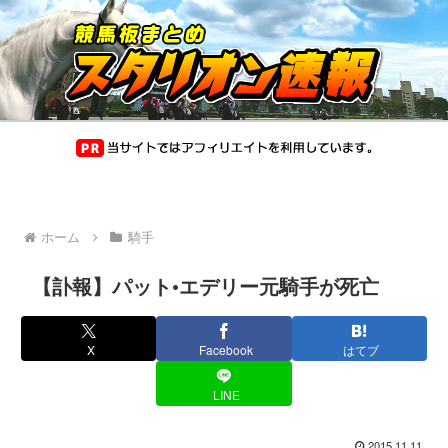
ホーム
騎手
【訃報】パット•エデリー元騎手が死亡
X
Facebook
はてブ
LINE
2015.11.11