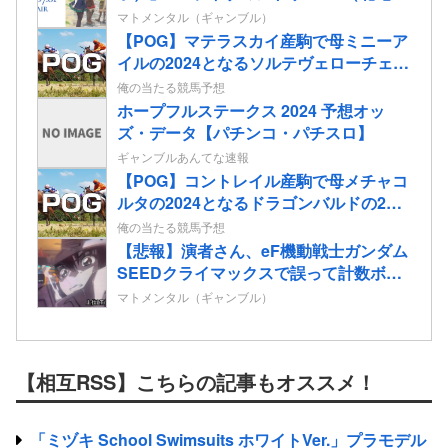
子）」が検定通過
マトメンタル（ギャンブル）
【POG】マテラスカイ産駒で母ミニーア
イルの2024となるソルテヴェローチェの
2歳情報
俺の当たる競馬予想
ホープフルステークス 2024 予想オッ
ズ・データ【パチンコ・パチスロ】
ギャンブルあんてな速報
【POG】コントレイル産駒で母メチャコ
ルタの2024となるドラゴンバルドの2歳
情報
俺の当たる競馬予想
【悲報】演者さん、eF機動戦士ガンダム
SEEDクライマックスで誤って計数ボタ
ンを押してパンクさせてしまう…
マトメンタル（ギャンブル）
【相互RSS】こちらの記事もオススメ！
「ミヅキ School Swimsuits ホワイトVer.」プラモデル