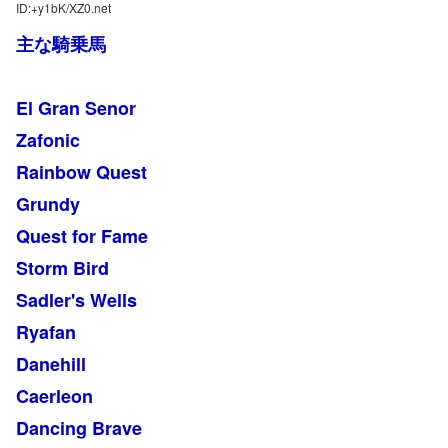
ID:+y1bK/XZ0.net
主な騎乗馬
El Gran Senor
Zafonic
Rainbow Quest
Grundy
Quest for Fame
Storm Bird
Sadler's Wells
Ryafan
Danehill
Caerleon
Dancing Brave