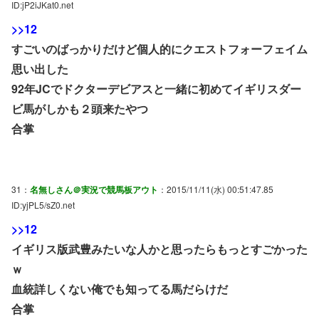
ID:jP2iJKat0.net
>>12
すごいのばっかりだけど個人的にクエストフォーフェイム
思い出した
92年JCでドクターデビアスと一緒に初めてイギリスダー
ビ馬がしかも２頭来たやつ
合掌
31：
名無しさん＠実況で競馬板アウト
：2015/11/11(水) 00:51:47.85
ID:yjPL5/sZ0.net
>>12
イギリス版武豊みたいな人かと思ったらもっとすごかった
ｗ
血統詳しくない俺でも知ってる馬だらけだ
合掌