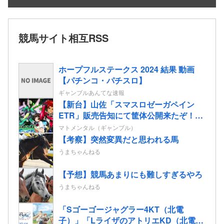
競馬サイト相互RSS
ホープフルステークス 2024 結果 動画
【パチンコ・パチスロ】
ギャンブルあんてな速報
【新台】山佐「スマスロゼーガペイン
ETR」販売告知にて筐体公開来たぞ！次
世代ゼーガシステム起動！！！
マトメンタル（ギャンブル）
【考察】突然変異だと思われる馬
うまちゃんねる
【予想】競馬あまりにも難しすぎるやろ
うまちゃんねる
「Sゴーゴージャグラー4KT（北電
子）」「LライザのアトリエKD（北電