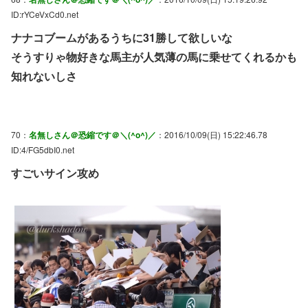
ID:rYCeVxCd0.net
ナナコブームがあるうちに31勝して欲しいな
そうすりゃ物好きな馬主が人気薄の馬に乗せてくれるかも
知れないしさ
70：
名無しさん＠恐縮です＠＼(^o^)／
：2016/10/09(日) 15:22:46.78
ID:4/FG5dbI0.net
すごいサイン攻め