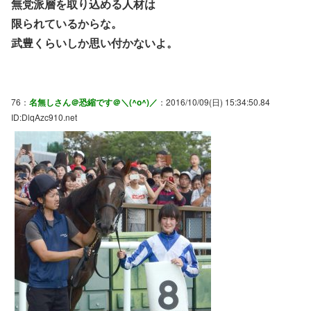
無党派層を取り込める人材は
限られているからな。
武豊くらいしか思い付かないよ。
76：
名無しさん＠恐縮です＠＼(^o^)／
：2016/10/09(日) 15:34:50.84
ID:DlqAzc910.net