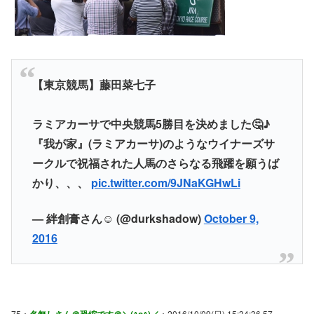
【東京競馬】藤田菜七子
ラミアカーサで中央競馬5勝目を決めました🤔♪
『我が家』(ラミアカーサ)のようなウイナーズサ
ークルで祝福された人馬のさらなる飛躍を願うば
かり、、、
pic.twitter.com/9JNaKGHwLi
— 絆創膏さん☺︎ (@durkshadow)
October 9,
2016
75：
：2016/10/09(日) 15:34:36.57