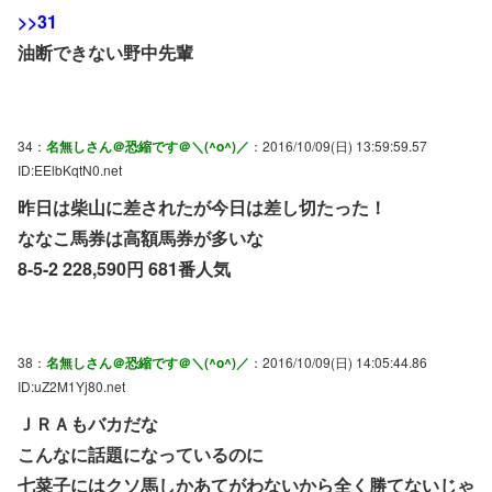
>>31
油断できない野中先輩
34：
名無しさん＠恐縮です＠＼(^o^)／
：2016/10/09(日) 13:59:59.57
ID:EElbKqtN0.net
昨日は柴山に差されたが今日は差し切たった！
ななこ馬券は高額馬券が多いな
8-5-2 228,590円 681番人気
38：
名無しさん＠恐縮です＠＼(^o^)／
：2016/10/09(日) 14:05:44.86
ID:uZ2M1Yj80.net
ＪＲＡもバカだな
こんなに話題になっているのに
七菜子にはクソ馬しかあてがわないから全く勝てないじゃ