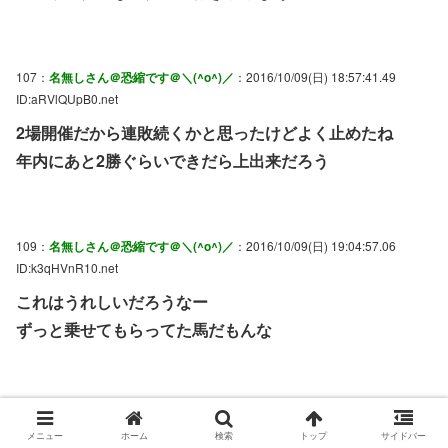
107：
名無しさん＠恐縮です＠＼(^o^)／
：2016/10/09(日) 18:57:41.49
ID:aRVlQUpB0.net
2場開催だから連敗続くかと思ったけどよく止めたね
年内にあと2勝ぐらいできだら上出来だろう
109：
名無しさん＠恐縮です＠＼(^o^)／
：2016/10/09(日) 19:04:57.06
ID:k3qHVnR10.net
これはうれしいだろうなー
ずっと乗せてもらってた馬だもんな
110：
名無しさん＠恐縮です＠＼(^o^)／
：2016/10/09(日) 19:11:39.88
ID:k3qHVnR10.net
メニュー
ホーム
検索
トップ
サイドバー