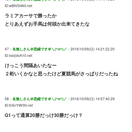
ID:wBtV5l4k0.net
ラミアカーサで勝ったか
とりあえずお手馬は何頭か出来てきたな
47：
名無しさん＠恐縮です＠＼(^o^)／
：2016/10/09(日) 14:21:22.20
ID:xsiqVoA10.net
けっこう間隔あいたなー
２桁いくかなと思ったけど夏競馬がさっぱりだったね
58：
名無しさん＠恐縮です＠＼(^o^)／
：2016/10/09(日) 14:57:40.29
ID:fcSnYW/00.net
G1って通算20勝だっけ30勝だっけ？