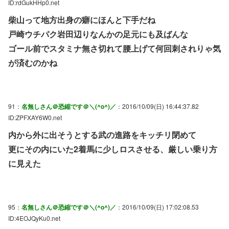
ID:rdGukHHp0.net
柴山って地方出身の癖にほんと下手だね
戸崎ウチパク岩田辺りなんかの足元にも及ばんな
ゴール前でスタミナ無さ切れて腰上げて何回刺されりゃ気
が済むのかね
91：
名無しさん＠恐縮です＠＼(^o^)／
：2016/10/09(日) 16:44:37.82
ID:ZPFXAY6W0.net
内から外に出そうとする武の進路をキッチリ閉めて
更にその内にいた2着馬に少しロスさせる、厳しい乗り方
に見えた
95：
名無しさん＠恐縮です＠＼(^o^)／
：2016/10/09(日) 17:02:08.53
ID:4EOJQyKu0.net