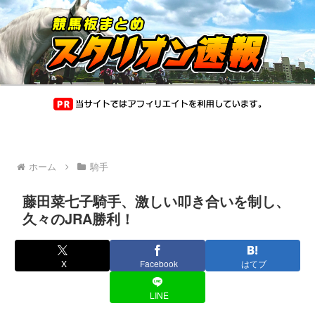
ホーム
騎手
藤田菜七子騎手、激しい叩き合いを制し、
久々のJRA勝利！
X
Facebook
はてブ
LINE