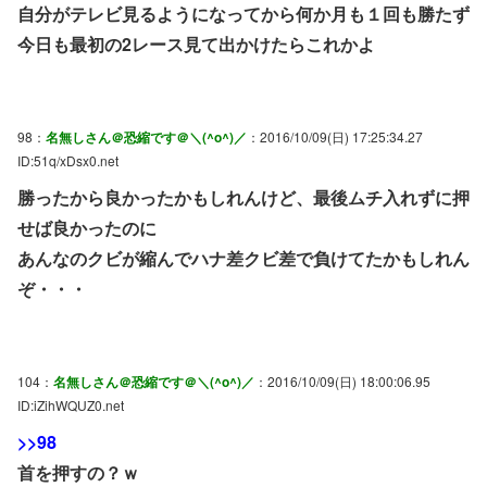
自分がテレビ見るようになってから何か月も１回も勝たず
今日も最初の2レース見て出かけたらこれかよ
98：
名無しさん＠恐縮です＠＼(^o^)／
：2016/10/09(日) 17:25:34.27
ID:51q/xDsx0.net
勝ったから良かったかもしれんけど、最後ムチ入れずに押
せば良かったのに
あんなのクビが縮んでハナ差クビ差で負けてたかもしれん
ぞ・・・
104：
名無しさん＠恐縮です＠＼(^o^)／
：2016/10/09(日) 18:00:06.95
ID:iZihWQUZ0.net
>>98
首を押すの？ｗ