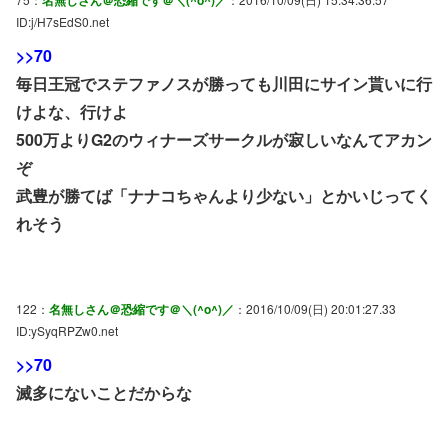
名無しさん＠恐縮です＠＼(^o^)／
ID:j/H7sEdS0.net
>>70
毎日王冠でステファノスが勝っても川田にサイン貰いに行
けよな、行けよ
500万よりG2のウィナーズサークルが寂しいなんてアカン
ぞ
武豊が勝てば「ナナコちゃんより少ない」とかいじってく
れそう
122：
名無しさん＠恐縮です＠＼(^o^)／
：2016/10/09(日) 20:01:27.33
ID:ySyqRPZw0.net
>>70
滅多にないことだからな