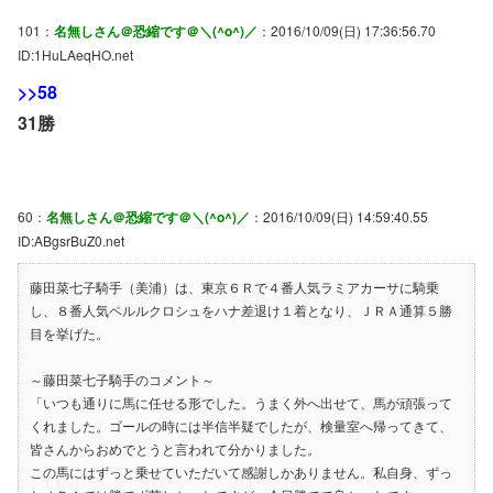
101：
名無しさん＠恐縮です＠＼(^o^)／
：2016/10/09(日) 17:36:56.70
ID:1HuLAeqHO.net
>>58
31勝
60：
名無しさん＠恐縮です＠＼(^o^)／
：2016/10/09(日) 14:59:40.55
ID:ABgsrBuZ0.net
藤田菜七子騎手（美浦）は、東京６Ｒで４番人気ラミアカーサに騎乗
し、８番人気ペルルクロシュをハナ差退け１着となり、ＪＲＡ通算５勝
目を挙げた。
～藤田菜七子騎手のコメント～
「いつも通りに馬に任せる形でした。うまく外へ出せて、馬が頑張って
くれました。ゴールの時には半信半疑でしたが、検量室へ帰ってきて、
皆さんからおめでとうと言われて分かりました。
この馬にはずっと乗せていただいて感謝しかありません。私自身、ずっ