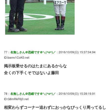
77：
名無しさん＠恐縮です＠＼(^o^)／
：2016/10/09(日) 15:37:04.94
ID:bamv1CoK0.net
掲示板乗せるのはたまにあるからな
全くの下手くそではないよ藤田
78：
名無しさん＠恐縮です＠＼(^o^)／
：2016/10/09(日) 15:39:19.91
ID:G8mRkF6j0.net
相変わらずコーナー追わずにおっかなびっくり周ってるし