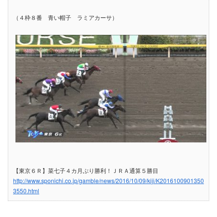
（４枠８番 青い帽子 ラミアカーサ）
【東京６Ｒ】菜七子４カ月ぶり勝利！ＪＲＡ通算５勝目
http://www.sponichi.co.jp/gamble/news/2016/10/09/kiji/K2016100901350
3550.html