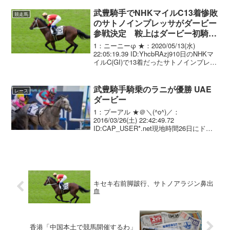
口 正...
武豊騎手でNHKマイルC13着惨敗
競走馬
のサトノインプレッサがダービー
参戦決定 鞍上はダービー初騎乗
の坂井瑠星騎手に
1：ニーニーφ ★：2020/05/13(水)
22:05:19.39 ID:YhcbRAzj910日のNHKマ
イルC(GI)で13着だったサトノインプレッ
サ(牡3、栗東・矢作芳人厩舎)は、坂井瑠
星騎手との新コンビで、5月31日に東京競
馬場...
武豊騎手騎乗のラニが優勝 UAE
レース
ダービー
1：プーアル ★＠＼(^o^)／：
2016/03/26(土) 22:42:49.72
ID:CAP_USER*.net現地時間26日にドバ
イ・メイダン競馬場で行われたUAEダー
ビー(3歳・GII・ダート1900m・1着賞金
120万米$)は武...
キセキ右前脚跛行、サトノアラジン鼻出
血
香港「中国本土で競馬開催するわ」