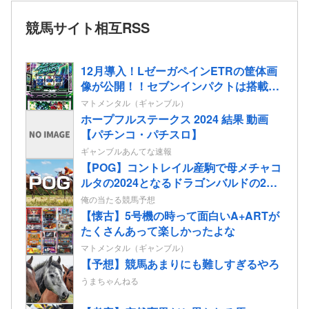
競馬サイト相互RSS
12月導入！LゼーガペインETRの筐体画
像が公開！！セブンインパクトは搭載さ
れてるっぽい！
マトメンタル（ギャンブル）
ホープフルステークス 2024 結果 動画
【パチンコ・パチスロ】
ギャンブルあんてな速報
【POG】コントレイル産駒で母メチャコ
ルタの2024となるドラゴンバルドの2歳
情報
俺の当たる競馬予想
【懐古】5号機の時って面白いA+ARTが
たくさんあって楽しかったよな
マトメンタル（ギャンブル）
【予想】競馬あまりにも難しすぎるやろ
うまちゃんねる