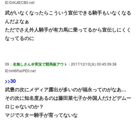
ID:DrKJtECB0.net
武がいなくなったらこういう宣伝できる騎手もいなくなる
んだよなぁ
ただでさえ外人騎手が有力馬に乗ってるから宣伝しにくく
なってるのに
39：
名無しさん＠実況で競馬板アウト
：2017/12/13(水) 00:45:39.38
ID:hH6PJoPE0.net
>>30
武豊の次にメディア露出が多いのが福永ってのがなあ…
その次に知名度あるのは藤田菜七子か外国人だけどデムー
ロじゃないのか？
マジでスター騎手が育ってないな