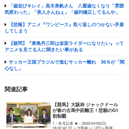
「歯並びキレイ」高木美帆さん 八重歯なくなり「雰囲
気変わった」「美人さんねぇ」「歯列矯正してるんや」
【悲報】アニメ『ワンピース』取り返しのつかない矛盾
してしまう
【疑問】『東島丹三郎は仮面ライダーになりたい』って
アニメを見てる人に聞きたい事がある
サッカー王国ブラジルで進むサッカー離れ 36％が「関
心なし」
関連記事
【競馬】大阪杯 ジャックドール
レース
が春の古馬中距離王！悲願のG1
初制覇
1：冬月記者 ★：2023/04/02(日)
16:02:42.72 ＜大阪杯＞◇2日＝阪神