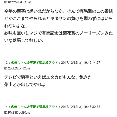
ID:6GYCvTaUO.net
今年の漢字は黒い北だからなあ。そんで有馬週のこの番組
とかここまでやられるとキタサンの負けを願わずにはいら
れないよな。
妙味も無いしマジで有馬記念は菊花賞のノーリーズンみた
いな落馬して欲しい。
13：
名無しさん＠実況で競馬板アウト
：2017/12/12(火) 19:45:14.27
ID:2oUZNxxRO.net
テレビで騎手といえばユタカだもんな、飽きた
柴山とか出してやれよ
14：
名無しさん＠実況で競馬板アウト
：2017/12/12(火) 19:45:32.78
ID:FMZ3DooE0.net