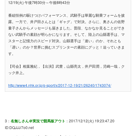
12/19(火) 午後7時30分～午後8時43分
番組恒例の駆けつけパフォーマンス、武騎手は華麗な騎乗フォームを披
露。一方で、井戸田さんとは「ギャグ」で対決。さらに、奥さんの佐野
量子さんからメッセージも届きました。普段、なかなか見ることができ
ない武騎手の素顔が明らかになります。そして、陸上の山縣選手は、マ
スターと記憶力のスピード対決。山縣選手は「速い」のか、それとも
「遅い」のか？世界に挑むスプリンターの素顔にグッと！迫っていきま
す。
【司会】相葉雅紀，【出演】武豊，山縣亮太，井戸田潤，児嶋一哉，ク
ック井上。
http://www4.nhk.or.jp/g-sport/x/2017-12-19/21/26240/1743074/
3：
名無しさん＠実況で競馬板アウト
：2017/12/12(火) 19:23:47.20
ID:DQJJJ/7o0.net