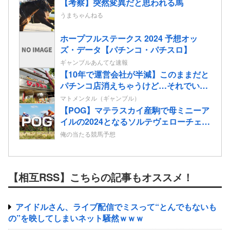
【考察】突然変異だと思われる馬
うまちゃんねる
ホープフルステークス 2024 予想オッ
ズ・データ【パチンコ・パチスロ】
ギャンブルあんてな速報
【10年で運営会社が半減】このままだと
パチンコ店消えちゃうけど…それでいい
の？
マトメンタル（ギャンブル）
【POG】マテラスカイ産駒で母ミニーア
イルの2024となるソルテヴェローチェの
2歳情報
俺の当たる競馬予想
【相互RSS】こちらの記事もオススメ！
アイドルさん、ライブ配信でミスって“とんでもないも
の”を映してしまいネット騒然ｗｗｗ