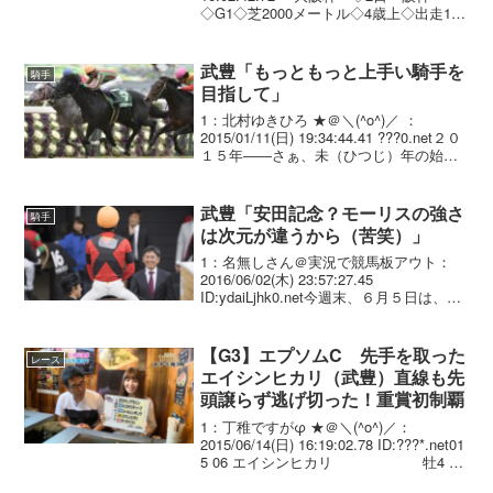
◇G1◇芝2000メートル◇4歳上◇出走16
頭2番人気のジャックドール（牡5、藤
岡）が見事な逃げ切りで、G1初制覇を飾
った。好スタートから先手を奪い...
武豊「もっともっと上手い騎手を
騎手
目指して」
1：北村ゆきひろ ★＠＼(^o^)／ ：
2015/01/11(日) 19:34:44.41 ???0.net２０
１５年――さぁ、未（ひつじ）年の始ま
りです。騎手として初めての未年は、騎
手になって５年目となる９１年。武田作
十郎厩舎所属の騎手と...
武豊「安田記念？モーリスの強さ
騎手
は次元が違うから（苦笑）」
1：名無しさん＠実況で競馬板アウト：
2016/06/02(木) 23:57:27.45
ID:ydaiLjhk0.net今週末、６月５日は、東
京競馬場でＧＩ「安田記念」です。 パー
トナーは、小島太厩舎、Ｈ．Ｈ．シェイ
ク・モハメドオーナーのデ...
【G3】エプソムC 先手を取った
レース
エイシンヒカリ（武豊）直線も先
頭譲らず逃げ切った！重賞初制覇
1：丁稚ですがφ ★＠＼(^o^)／：
2015/06/14(日) 16:19:02.78 ID:???*.net01
5 06 エイシンヒカリ 牡4 武
豊 1.45.4 --- 56.0 494(-2) 坂