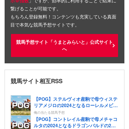
ボ＠指数
」ですが、効率的に利用することで結果に
繋げることが可能です。
もちろん登録無料！コンテンツも充実している真面
目で本気な競馬予想サイトです。
競馬予想サイト「うまとみらいと」公式サイト
へ
競馬サイト相互RSS
【POG】ステルヴィオ産駒で母ウィステ
リアメジロの2024となるローレルメビウ
スの2歳情報
俺の当たる競馬予想
【POG】コントレイル産駒で母メチャコ
ルタの2024となるドラゴンバルドの2歳