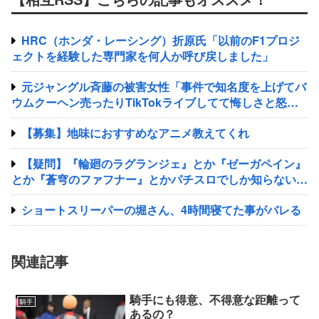
HRC（ホンダ・レーシング）折原氏「以前のF1プロジ
ェクトを経験した専門家を何人か呼び戻しました」
元ジャングル斉藤の被害女性「事件で知名度を上げてバ
ウムクーヘン売ったりTikTokライブしてて悔しさと怒り
を感じた」
【募集】地味におすすめなアニメ教えてくれ
【疑問】『輪廻のラグランジェ』とか『ゼーガペイン』
とか『蒼穹のファフナー』とかパチスロでしか知らない謎
のアニメあるじゃん？
ショートスリーパーの堀さん、4時間寝てた事がバレる
関連記事
騎手にも得意、不得意な距離って
騎手
あるの？