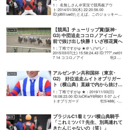
1： 名無しさん＠実況で競馬板アウ
ト:2014/01/30(木) 22:20:56.00
ID:jd6II/uw0たとえば、このジョッキーは
短距離でもってくるとか
【競馬】チューリップ賞(阪神･
レース
G3) 中団追走ココロノアイゴール
前で抜け出し快勝！いざ桜花賞へ
1：丁稚ですがφ ★＠＼(^o^)／：
2015/03/07(土) 15:58:24.43 ID:???*.net01
7 14 ココロノアイ 牝3 横
山典弘 1.37.7 --- 54.0 460(+10)
尾関 知人 0...
アルゼンチン共和国杯（東京･
レース
G2) 好位追走ムイトオブリガー
ト（横山典）直線で内から抜け出
し重賞初制覇！
1：丁稚ですがφ ★：2019/11/03(日)
16:08:23.00 ID:IoOKwY6R901 5 07 ムイ
トオブリガード 牡5/488(. -2)/
2.31.5 --- . 横山典弘 56.0 角田
晃一...
ブラジルC1着ミツバ横山典騎手
騎手
「これミツバ？先生、別馬連れて
きたんじゃないの（笑）」