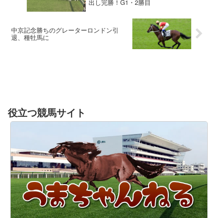
出し完勝！G1・2勝目
中京記念勝ちのグレーターロンドン引
退、種牡馬に
役立つ競馬サイト