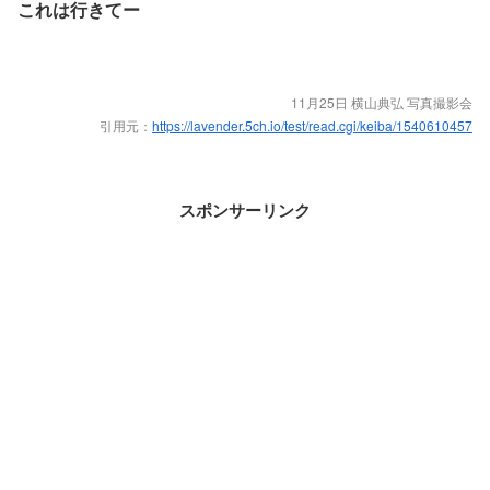
これは行きてー
11月25日 横山典弘 写真撮影会
引用元：
https://lavender.5ch.io/test/read.cgi/keiba/1540610457
スポンサーリンク