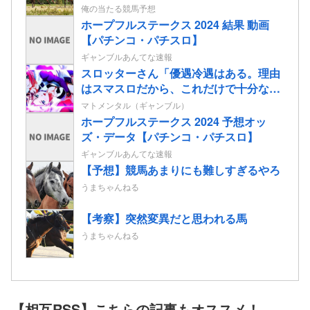
情報
俺の当たる競馬予想
ホープフルステークス 2024 結果 動画
【パチンコ・パチスロ】
ギャンブルあんてな速報
スロッターさん「優遇冷遇はある。理由
はスマスロだから、これだけで十分なん
だよね」
マトメンタル（ギャンブル）
ホープフルステークス 2024 予想オッ
ズ・データ【パチンコ・パチスロ】
ギャンブルあんてな速報
【予想】競馬あまりにも難しすぎるやろ
うまちゃんねる
【考察】突然変異だと思われる馬
うまちゃんねる
【相互RSS】こちらの記事もオススメ！