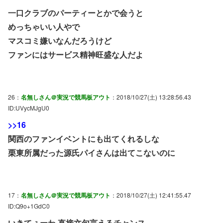
一口クラブのパーティーとかで会うと
めっちゃいい人やで
マスコミ嫌いなんだろうけど
ファンにはサービス精神旺盛な人だよ
26：
名無しさん＠実況で競馬板アウト
：2018/10/27(土) 13:28:56.43
ID:UVycMJgU0
>>16
関西のファンイベントにも出てくれるしな
栗東所属だった源氏パイさんは出てこないのに
17：
名無しさん＠実況で競馬板アウト
：2018/10/27(土) 12:41:55.47
ID:Q9o+1GdC0
いきてぇーわ 直接文句言えるチャンス