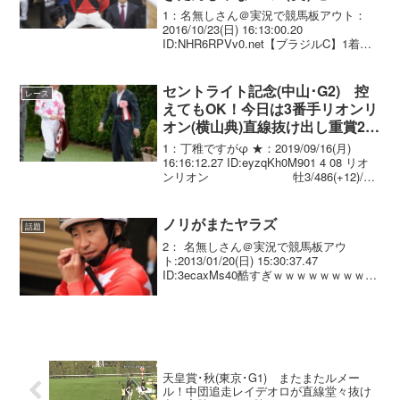
1：名無しさん＠実況で競馬板アウト：
2016/10/23(日) 16:13:00.20
ID:NHR6RPVv0.net【ブラジルC】1着ミ
ツバ 加用調教師「作戦成功、いやいやあ
んな乗り方するとは思わなかった。今日
は54キロも良かったし、ま...
セントライト記念(中山･G2) 控
レース
えてもOK！今日は3番手リオンリ
オン(横山典)直線抜け出し重賞2勝
目！いざ菊花賞へ
1：丁稚ですがφ ★：2019/09/16(月)
16:16:12.27 ID:eyzqKh0M901 4 08 リオ
ンリオン 牡3/486(+12)/
2.11.5 --- 横山典弘 56.0 松永
幹夫 02...
ノリがまたヤラズ
話題
2： 名無しさん＠実況で競馬板アウ
ト:2013/01/20(日) 15:30:37.47
ID:3ecaxMs40酷すぎｗｗｗｗｗｗｗｗｗ
ｗｗｗｗ ルルーシュよりこっち選んでヤ
ラズってｗｗｗｗｗｗｗｗｗｗｗｗｗ3：
名無しさん＠実況で競馬板...
天皇賞･秋(東京･G1) またまたルメー
ル！中団追走レイデオロが直線堂々抜け