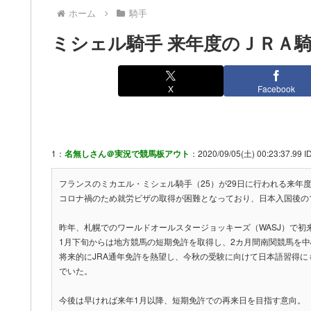
ホーム
騎手
ミシェル騎手 来年度のＪＲＡ
X
Facebook
1：
名無しさん＠実況で競馬板アウト
：2020/09/05(土) 00:23:37.99 
フランスのミカエル・ミシェル騎手（25）が29日に行われる来年
コロナ禍のため就労ビザの取得が困難となっており、日本入国後の
昨年、札幌でのワールドオールスタージョッキーズ（WASJ）で初
1月下旬からは地方競馬の短期免許を取得し、2カ月間南関競馬を中
将来的にJRA通年免許を熱望し、今秋の受験に向けて日本語習得
でいた。
今後は早ければ来年1月以降、短期免許での再来日を目指す意向。