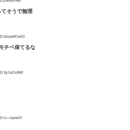
ID:j/s6WXhw0
ってそうで無理
5 ID:QmywKCwE0
モチベ保てるな
 ID:Yg1pEVdM0
 ID:U++lqaw20