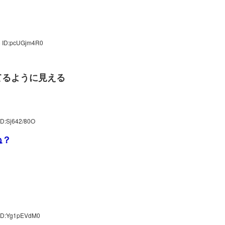
8 ID:pcUGjm4R0
てるように見える
ID:Sj642/80O
ね？
？
 ID:Yg1pEVdM0