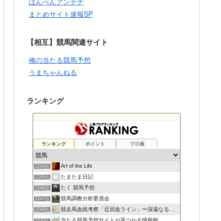
はんぺんアンテナ
まとめサイト速報SP
【相互】競馬関連サイト
俺の当たる競馬予想
うまちゃんねる
ランキング
ランキング
ポイント
ブロ画
Art of the Life
2244位
たまたま日記
2245位
たく 競馬予想
2246位
競馬調教分析委員会
2247位
競走馬血統考察「迂回血ライン」〜深遠なる血の連鎖〜
2248位
当たる競馬予想サイトが見つかる情報館
2249位