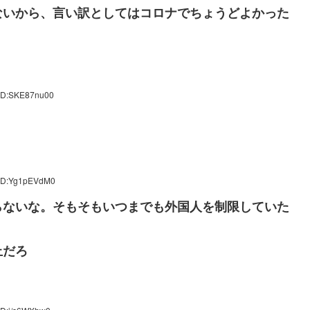
ないから、言い訳としてはコロナでちょうどよかった
 ID:SKE87nu00
 ID:Yg1pEVdM0
らないな。そもそもいつまでも外国人を制限していた
止だろ