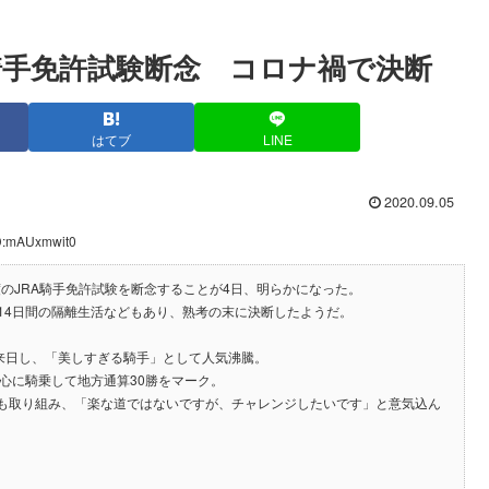
騎手免許試験断念 コロナ禍で決断
はてブ
LINE
2020.09.05
ID:mAUxmwit0
度のJRA騎手免許試験を断念することが4日、明らかになった。
14日間の隔離生活などもあり、熟考の末に決断したようだ。
来日し、「美しすぎる騎手」として人気沸騰。
心に騎乗して地方通算30勝をマーク。
にも取り組み、「楽な道ではないですが、チャレンジしたいです」と意気込ん