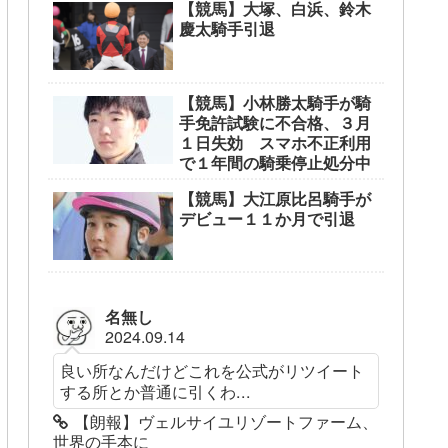
【競馬】大塚、白浜、鈴木
慶太騎手引退
【競馬】小林勝太騎手が騎
手免許試験に不合格、３月
１日失効 スマホ不正利用
で１年間の騎乗停止処分中
【競馬】大江原比呂騎手が
デビュー１１か月で引退
名無し
2024.09.14
良い所なんだけどこれを公式がリツイート
する所とか普通に引くわ...
【朗報】ヴェルサイユリゾートファーム、
世界の手本に