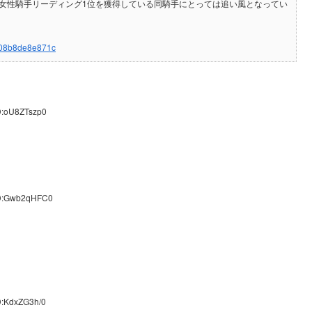
の女性騎手リーディング1位を獲得している同騎手にとっては追い風となってい
2708b8de8e871c
D:oU8ZTszp0
ID:Gwb2qHFC0
D:KdxZG3h/0