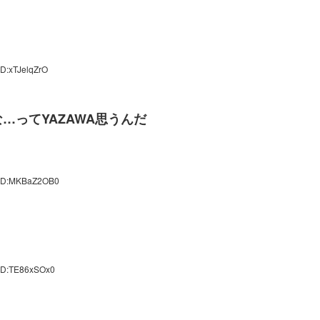
ID:xTJelqZrO
…ってYAZAWA思うんだ
 ID:MKBaZ2OB0
 ID:TE86xSOx0
？