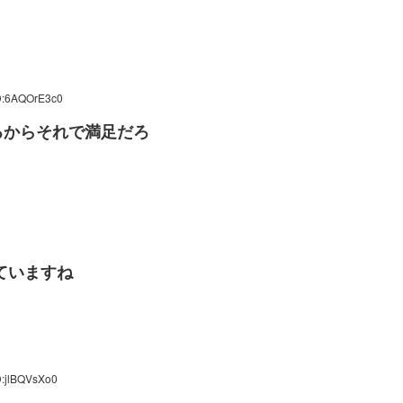
ID:6AQOrE3c0
るからそれで満足だろ
ていますね
D:jlBQVsXo0