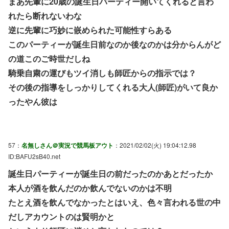
まあ先輩に20歳の誕生日パーティー開いてくれると言わ
れたら断れないわな
逆に先輩に巧妙に嵌められた可能性すらある
このパーティーが誕生日前なのか後なのかは分からんがど
の道このご時世だしね
騎乗自粛の運びもツイ消しも師匠からの指示では？
その後の指導をしっかりしてくれる大人(師匠)がいて良か
ったやん彼は
57：
名無しさん＠実況で競馬板アウト
：2021/02/02(火) 19:04:12.98
ID:BAFU2sB40.net
誕生日パーティーが誕生日の前だったのかあとだったか
本人が酒を飲んだのか飲んでないのかは不明
たとえ酒を飲んでなかったとはいえ、色々言われる世の中
だしアカウントのは賢明かと