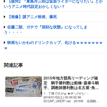
【疑問】『東島丹三郎は仮面ライダーになりたい』とか
いうアニメ時代設定おかしくない？
【画像】謎アニメ映画、爆死
佐藤二朗、ガチで『深刻な状態』になってしま
う・・・・
映画ちいかわのドリンクカップ、化けるｗｗｗｗｗｗｗ
ｗ
関連記事
2015年地方競馬リーディング確
話題
定 騎手勝利数は船橋･森泰斗騎
手、調教師勝利数は名古屋･角田
輝也師
1：丁稚ですがφ ★＠＼(^o^)／：
2016/01/02(土) 00:39:52.96
ID:CAP_USER*.net 2015年 全国騎手
勝鞍ベスト10 順位 氏名（所属） 騎乗回