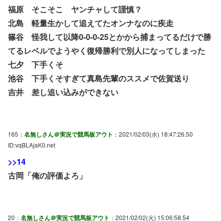
福原 そこそこ ヤンチャして謹慎？
北島 軽量生かして追えてたオンナなのに疾走
篠谷 怪我して以降0-0-0-25とかから捕まってるだけで勝
てるレベルでようやく復帰勝利で別人になってしまった
七夕 下手くそ
池谷 下手くそすぎて真島先輩のススメで佐賀送り
吉井 差し追い込みができない
165：
名無しさん＠実況で競馬板アウト
：2021/02/03(水) 18:47:26.50
ID:vqBLAjaK0.net
>>14
古岡「俺の評価よろ」
20：
名無しさん＠実況で競馬板アウト
：2021/02/02(火) 15:06:58.54