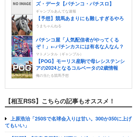
ズ・データ【パチンコ・パチスロ】
ギャンブルあんてな速報
【予想】競馬あまりにも難しすぎるやろ
うまちゃんねる
パチンコ屋「人気配信者がやってくる
ぞ！」←パチンカスには有名な人なん？
マトメンタル（ギャンブル）
【POG】モーリス産駒で母レシステンシ
アの2024となるコルベータの2歳情報
俺の当たる競馬予想
【相互RSS】こちらの記事もオススメ！
上原浩治「250Sで名球会入りは甘い。300か350に上げ
てもいい」