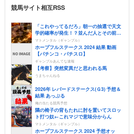
競馬サイト相互RSS
「これやってるだろ」朝一の抽選で天文
学的確率が発生！？並んだ人とその前後
で連番が出てしまう…
マトメンタル（ギャンブル）
ホープフルステークス 2024 結果 動画
【パチンコ・パチスロ】
ギャンブルあんてな速報
【考察】突然変異だと思われる馬
うまちゃんねる
2026年 レパードステークス(Ｇ3) 予想＆
結果 あっぷる
俺の当たる競馬予想
隣の椅子の背もたれに肘を置いてスロッ
ト打つ奴←これマジで意味分からん
マトメンタル（ギャンブル）
ホープフルステークス 2024 予想オッ