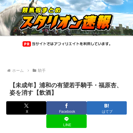
ホーム
騎手
【未成年】浦和の有望若手騎手・福原杏、
姿を消す【飲酒】
X
Facebook
はてブ
LINE