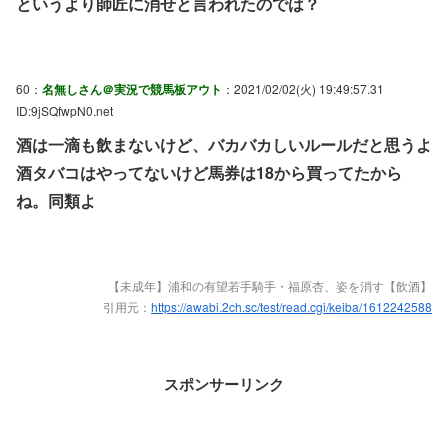
というより師匠に消せと言われたのでは？
60：
名無しさん＠実況で競馬板アウト
：2021/02/02(火) 19:49:57.31
ID:9jSQfwpN0.net
酒は一滴も飲まないけど、バカバカしいルールだと思うよ
酒タバコはやってないけど馬券は18から買ってたから
ね。同類よ
【未成年】浦和の有望若手騎手・福原杏、姿を消す【飲酒】
引用元：
https://awabi.2ch.sc/test/read.cgi/keiba/1612242588
スポンサーリンク