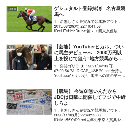
数 1着 2着 3着 4着 5着 着外 勝
率 連対率 ...
ゲシュタルト登録抹消 名古屋競
競走馬
馬へ
1：名無しさん＠実況で競馬板アウト：
2015/08/20(木) 22:16:41.58
ID:2UTcHYhD0.net第７７回東京優駿 １
着①エイシンフッラシュ ２着⑧ローズキ
ングダム ３着⑦ヴィクトワールピサ ４着
⑬ゲシュタルト ５着③...
【芸能】YouTuberヒカル、つい
馬主
に馬主デビューへ 2000万円以
上を投じて狙う“地方競馬からの
成り上がり”
1：爆笑ゴリラ ★：2021/04/18(日)
07:20:54.73 ID:CAP_USER9.net“金持ち
YouTuber”ヒカルが、馬主への道の第一歩
を踏み出した。 事の発端は、昨年大晦
日に開催された『Yogibo presents...
【競馬】 今週GI無いんだから
話題
JBCは日曜に開催してフジで中継
しろよ
1：名無しさん＠実況で競馬板アウト：
2020/11/02(月) 22:49:52.83
ID:/MoB6YaD0.net去年の東京大賞典や一
昨年の京都JBCで中継出来たんだから出
来るだろ2：名無しさん＠実況で競馬板ア