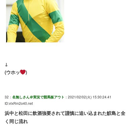
↓
(ウホッ
)
32：
名無しさん＠実況で競馬板アウト
：2021/02/02(火) 15:30:24.41
ID:vlxRm2o40.net
浜中と松田に飲酒強要されて謹慎に追い込まれた鮫島と全
く同じ流れ