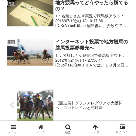
ウト：2020/11/0...
地方競馬ってどうやったら勝てる
考察
の？
1：名無しさん＠実況で競馬板アウト：
2016/07/19(火) 13:10:17.86
ID:XeVxbntU0.net配当低い、少数立てで
も当てるのが意外と難しい ガチガチ決着
ばっかり たまに大荒れするけど、そんな
の狙ってとれない 八百の...
インターネット投票で地方競馬の
話題
勝馬投票券発売へ
1 ：名無しさん＠実況で競馬板アウト：
2012/07/24(火) 17:27:30.11
ID:uoP1eJQ00ＪＲＡでは、１０月２日
（火）からＪＲＡインターネット投票
（ＩＰＡＴ方式）において、 地方競馬の
勝馬投票券の発売等を行いますので...
【競走馬】グランアレグリアが大阪杯
へ コントレイルと初対決
メニュー
ホーム
検索
トップ
サイドバー