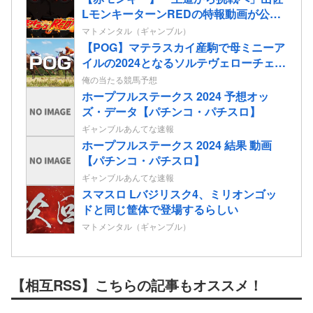
LモンキーターンREDの特報動画が公
開！
マトメンタル（ギャンブル）
【POG】マテラスカイ産駒で母ミニーア
イルの2024となるソルテヴェローチェの
2歳情報
俺の当たる競馬予想
ホープフルステークス 2024 予想オッ
ズ・データ【パチンコ・パチスロ】
ギャンブルあんてな速報
ホープフルステークス 2024 結果 動画
【パチンコ・パチスロ】
ギャンブルあんてな速報
スマスロ Lバジリスク4、ミリオンゴッ
ドと同じ筐体で登場するらしい
マトメンタル（ギャンブル）
【相互RSS】こちらの記事もオススメ！