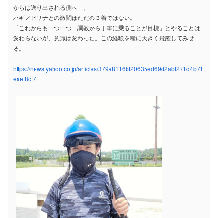
からは送り出される側へ－。
ハギノピリナとの激闘はただの３着ではない。
「これからも一つ一つ、調教から丁寧に乗ることが目標」とやることは
変わらないが、意識は変わった。この経験を糧に大きく飛躍してみせ
る。
https://news.yahoo.co.jp/articles/379a8116bf20635ed69d2abf271d4b71
eaef8cf7