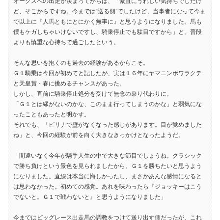
オークスへの出走が決まってからは、「素直にうれしい気持ちでしたけ
ど、そこからですね。今までは“送る側”でしたけど、当事者になって今ま
で以上に『人馬ともにとにかく無事に』と思うようになりました。馬も
僕もケガしちゃいけないですし、騎乗停止でも駄目ですから」と、普段
よりも慎重な心持ちで過ごしたという。
そんな思いを抱くのも過去の経験があるからこそ。
Ｇ１騎乗は今回が初めてと記したが、実は１６年にヤマニンボワラクテ
と天皇賞・春に挑めるチャンスがあった。
しかし、直前に騎乗停止処分を受けて無念の乗り代わりに。
「Ｇ１とは縁がないのかな、このまま行ってしまうのかな」と弱気にな
ったこともあったと明かす。
それでも、「ピリナで壁がなくなった感じがあります。目が覚めました
ね」と、今回の経験が前を向く大きなきっかけとなったようだ。
「間違いなく今年が騎手人生の中で大きな節目でしょうね。クラシック
で勝ち負けという景色を見られましたから。Ｇ１を勝ちたいと思うよう
になりました。直線は本当に悔しかったし、まさかあんな感情になると
は思わなかった。初めての感覚。あれを味わったら『ジョッキーはこう
でないと。Ｇ１で戦わないと』と思うようになりました」
今まではビッグレース出走馬の調教をつけて送り出す側だったが、これ