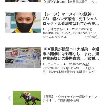
ID:eIPXY0hi0.net【岩田康誠騎手、あす
より開催４日間の騎乗停止】ＪＲＡが発
表。阪神６Ｒの返し馬で藤懸騎手のテイ
エムマジックに幅寄せし、粗暴...
【レース】マーメイドS(阪神・
レース
G3) 軽ハンデ躍進！先手シャム
ロックヒル直線並ばれてから差し
返す！二枚腰で重賞初制覇 鞍上
1：丁稚ですがφ ★：2021/06/20(日)
藤懸も重賞初V
16:04:32.24 ID:CAP_USER9.net01 1 01
シャムロックヒル 牝4/490(
0)/ 2.00.4 --- 藤懸貴志 50.0
佐々木 ...
JRA職員が新型コロナ感染 今週
話題
末の開催には影響なし また、濃
厚接触疑いの藤懸貴志、川須栄
彦、岩崎翼3騎手が乗り替わり
1：ニーニーφ ★：2020/04/03(金)
21:50:39.67 ID:yXjsDdVA9ＪＲＡは３
日、都内の本部で勤務する職員１人が新
型コロナウイルスに感染したと発表し
た。現在、保健所の指示に従い、自宅待
機となっている。なお、ＪＲＡ...
【競馬】トウカイテイオー産駒キセキノ
テイオー、門別能検不合格