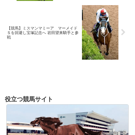
【競馬】ミスマンマミーア マーメイド
Ｓを回避し宝塚記念へ 岩田望来騎手と参
戦
役立つ競馬サイト