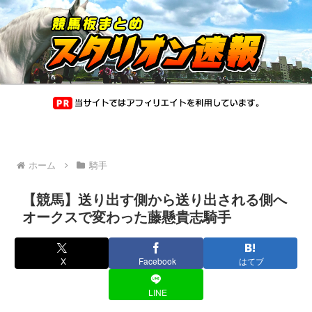
ホーム
騎手
【競馬】送り出す側から送り出される側へ
オークスで変わった藤懸貴志騎手
X
Facebook
はてブ
LINE