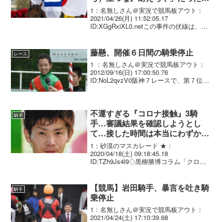
とが判明
1：名無しさん＠実況で競馬板アウト：
2021/04/26(月) 11:52:05.17
ID:XGgRxiXL0.netこの事件の伏線は、こ
の日の2Rの3歳未勝利（1400m、芝）の
レースにあった。ルーキーの角田大和騎
手が騎乗していたエムテ...
藤懸、開催６日間の騎乗停止
レース
1 ：名無しさん＠実況で競馬板アウト：
2012/09/16(日) 17:00:50.76
ID:NoL2qvzV0阪神７レースで、第７位に
入線したロンド（藤懸貴志騎手）は、最
後の直線コースで急に外側に斜行し、 コ
マノガレオス（川田将雅騎手）...
不運すぎる『コロナ接触』3騎
騎手
手…審議結果を確認しようとし
て…接した時間は本当にわずか、
職員と面識なし
1：砂漠のマスカレード ★：
2020/04/18(土) 09:18:45.18
ID:TZh9Js4l9◇黒柳勝博コラム「クロち
ゃん耳より話」阪神競馬場でコロナウイ
ルス感染のJRA職員との接触があったた
め、2週間騎乗できなかった川須、藤
【競馬】岩田騎手、暴言を吐き騎
騎手
懸、...
乗停止
1：名無しさん＠実況で競馬板アウト：
2021/04/24(土) 17:10:39.68