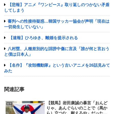
【悲報】アニメ『ワンピース』取り返しのつかない矛盾
してしまう
審判への性接待疑惑…韓国サッカー協会が声明「現在は
一切発生していない」
【速報】ひろゆき、離婚を提示される
八村塁、人種差別的な誹謗中傷に言及「誰が何と言おう
と僕は日本人」
【名作】『攻殻機動隊』という古いアニメを26話見みて
みた
関連記事
【競馬】岩田康誠の暴言「おんど
騎手
りゃ、あんぐらいのことで（馬か
ら）立つな。耐えろや」だったこ