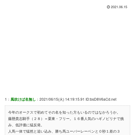
2021.06.15
1：
風吹けば名無し
：2021/06/15(火) 14:19:15.91 ID:bsD8V6aCd.net
今年のオークスで初めてその名を知った方もいるのではなかろうか。
藤懸貴志騎手（２８）＝栗東・フリー。１６番人気のハギノピリナで挑
み、低評価に猛反発。
人馬一体で猛然と追い込み、勝ち馬ユーバーレーベンと０秒１差の３