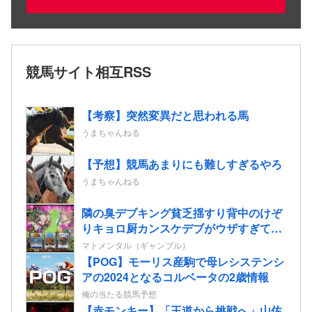
競馬サイト相互RSS
【考察】突然変異だと思われる馬
うまちゃんねる
【予想】競馬あまりにも難しすぎるやろ
うまちゃんねる
隣の臭デブキング貧乏揺すり背中のけぞ
りキョロ厨カンスケデブがウザすぎて心
が折れそう…
マトメンタル（ギャンブル）
【POG】モーリス産駒で母レシステンシ
アの2024となるコルベータの2歳情報
俺の当たる競馬予想
【赤モンキー】「王道から挑戦へ」山佐