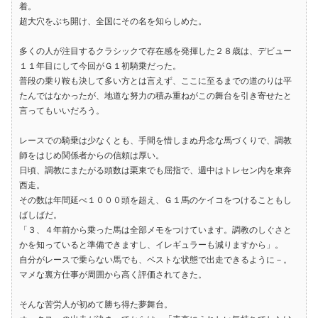
着。
超大穴をぶち開け、全国にその名を知らしめた。
多くの人が注目するクラシックで存在感を発揮した２８歳は、デビュー
１１年目にして今回がＧ１初騎乗だった。
普段の乗り鞍も決して多い方とは言えず、ここに至るまでの道のりは平
たんではなかったが、地道な努力の積み重ねがこの舞台を引き寄せたと
言ってもいいだろう。
レースでの騎乗は少なくとも、手間を惜しまぬ丹念な馬づくりで、調教
師をはじめ関係者からの信頼は厚い。
日頃、調教にまたがる頭数は栗東でも屈指で、週中はトレセン内を東奔
西走。
その数は年間延べ１０００頭を超え、Ｇ１馬のケイコをつけることもし
ばしばだ。
「３、４年前から乗った馬は全部メモをつけています。調教のしぐさと
かを知っていると準備できますし、イレギュラーも減りますから」。
自分がレースで乗らない馬でも、ベストな状態で出走できるように－。
マメな裏方仕事が周囲から高く評価されてきた。
そんな苦労人が初めて勝ち得た夢舞台。