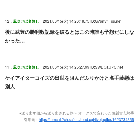
12：
風吹けば名無し
：2021/06/15(火) 14:26:48.75 ID:GVpnV4+sp.net
後に武豊の勝利数記録を破るとはこの時誰も予想だにしな
かった…
11：
風吹けば名無し
：2021/06/15(火) 14:25:27.99 ID:SWDQaU7t0.net
ケイアイターコイズの出世を阻んだふりかけと名手藤懸は
別人
●送り出す側から送り出される側へ オークスで変わった藤懸貴志騎手
引用元：
https://tomcat.2ch.sc/test/read.cgi/livejupiter/1623734355