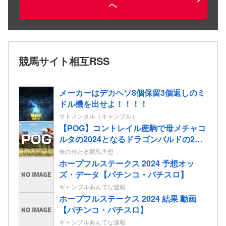
へ
競馬サイト相互RSS
メーカーはデカヘソ8個保留3個返しのミ
ドル機を出せよ！！！！
マトメンタル（ギャンブル）
【POG】コントレイル産駒で母メチャコ
ルタの2024となるドラゴンバルドの2歳
情報
俺の当たる競馬予想
ホープフルステークス 2024 予想オッ
ズ・データ【パチンコ・パチスロ】
ギャンブルあんてな速報
ホープフルステークス 2024 結果 動画
【パチンコ・パチスロ】
ギャンブルあんてな速報