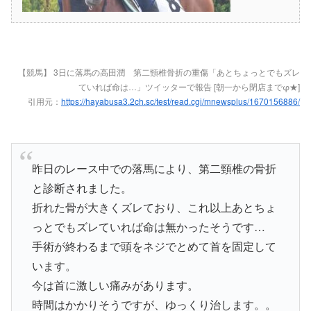
【競馬】 3日に落馬の高田潤 第二頸椎骨折の重傷「あとちょっとでもズレ
ていれば命は…」ツイッターで報告 [朝一から閉店までφ★]
引用元：
https://hayabusa3.2ch.sc/test/read.cgi/mnewsplus/1670156886/
昨日のレース中での落馬により、第二頸椎の骨折
と診断されました。
折れた骨が大きくズレており、これ以上あとちょ
っとでもズレていれば命は無かったそうです…
手術が終わるまで頭をネジでとめて首を固定して
います。
今は首に激しい痛みがあります。
時間はかかりそうですが、ゆっくり治します。。