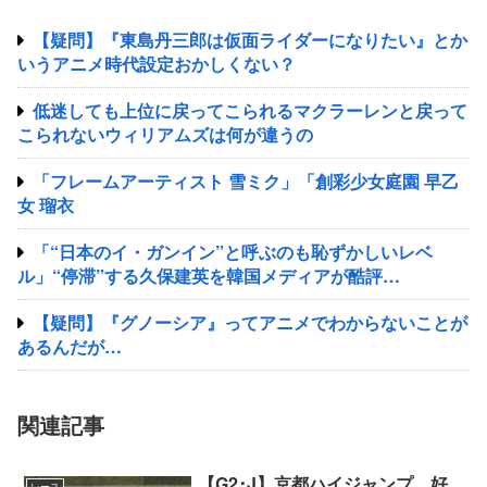
【疑問】『東島丹三郎は仮面ライダーになりたい』とか
いうアニメ時代設定おかしくない？
低迷しても上位に戻ってこられるマクラーレンと戻って
こられないウィリアムズは何が違うの
「フレームアーティスト 雪ミク」「創彩少女庭園 早乙
女 瑠衣
「“日本のイ・ガンイン”と呼ぶのも恥ずかしいレベ
ル」“停滞”する久保建英を韓国メディアが酷評…
【疑問】『グノーシア』ってアニメでわからないことが
あるんだが…
関連記事
【G2･J】京都ハイジャンプ 好
レース