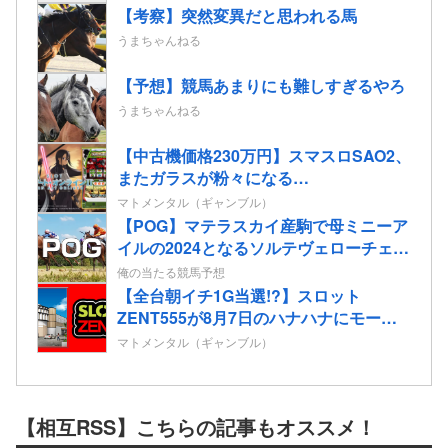
【考察】突然変異だと思われる馬
うまちゃんねる
【予想】競馬あまりにも難しすぎるやろ
うまちゃんねる
【中古機価格230万円】スマスロSAO2、
またガラスが粉々になる…
マトメンタル（ギャンブル）
【POG】マテラスカイ産駒で母ミニーア
イルの2024となるソルテヴェローチェの
2歳情報
俺の当たる競馬予想
【全台朝イチ1G当選!?】スロット
ZENT555が8月7日のハナハナにモーニ
ングを仕込んだらしいｗｗｗｗ
マトメンタル（ギャンブル）
【相互RSS】こちらの記事もオススメ！