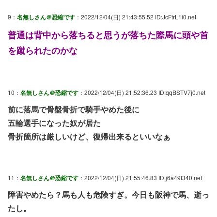
9：
名無しさん＠恐縮です
：2022/12/04(日) 21:43:55.52 ID:JcFtrL1i0.net
普通は背中から落ちると思うが落ちた際馬に頭や首
を蹴られたのかな
10：
名無しさん＠恐縮です
：2022/12/04(日) 21:52:36.23 ID:qqBSTV7j0.net
前に落馬で骨盤骨折で騎手やめた後に
五輪選手になった奴が居た
骨折箇所は厳しいけど、復帰出来るといいなぁ
11：
名無しさん＠恐縮です
：2022/12/04(日) 21:55:46.83 ID:j6a49f340.net
障害やめたら？馬も人も危険すぎ。今日も阪神で馬、逝っ
たし。