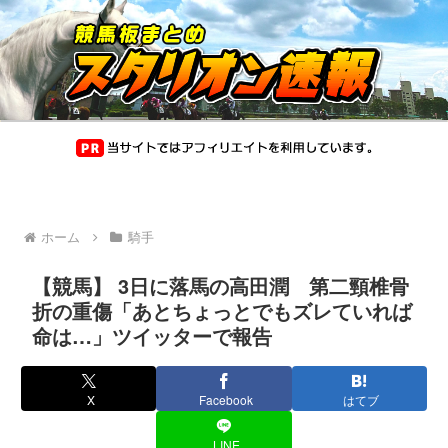
ホーム
騎手
【競馬】 3日に落馬の高田潤 第二頸椎骨
折の重傷「あとちょっとでもズレていれば
命は…」ツイッターで報告
X
Facebook
はてブ
LINE