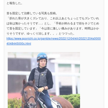
と報告した。
首を固定して治療している写真も投稿。
「折れた骨が大きくズレており、これ以上あとちょっとでもズレていれ
ば命は無かったそうです…」とし、「手術が終わるまで頭をネジでとめ
て首を固定しています」「今は首に激しい痛みがあります。時間はかか
りそうですが、ゆっくり治します。。」とつづった。
https://www.sponichi.co.jp/gamble/news/2022/12/04/kiji/20221204s0000
4048445000c.html