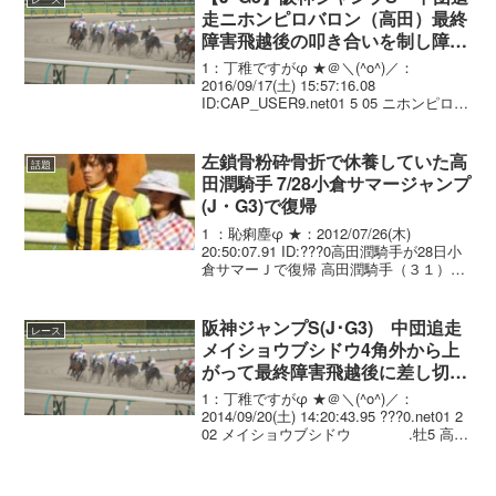
走ニホンピロバロン（高田）最終
障害飛越後の叩き合いを制し障害
競走5連勝！
1：丁稚ですがφ ★＠＼(^o^)／：
2016/09/17(土) 15:57:16.08
ID:CAP_USER9.net01 5 05 ニホンピロバ
ロン 牡6 高田 潤 3.28.2
--- 61.0 480(-4) ...
左鎖骨粉砕骨折で休養していた高
話題
田潤騎手 7/28小倉サマージャンプ
(J・G3)で復帰
1 ：恥痢塵φ ★：2012/07/26(木)
20:50:07.91 ID:???0高田潤騎手が28日小
倉サマーＪで復帰 高田潤騎手（３１）が
今週の小倉で復帰する。５月に調教中の
落馬で左鎖骨粉砕骨折の重傷を負い、先
週から調教騎乗を再開。２...
阪神ジャンプS(J･G3) 中団追走
レース
メイショウブシドウ4角外から上
がって最終障害飛越後に差し切り
重賞連勝！
1：丁稚ですがφ ★＠＼(^o^)／：
2014/09/20(土) 14:20:43.95 ???0.net01 2
02 メイショウブシドウ .牡5 高
田 潤 3.28.5 --- 60.0 462(+4)
角居 勝彦 02 ...