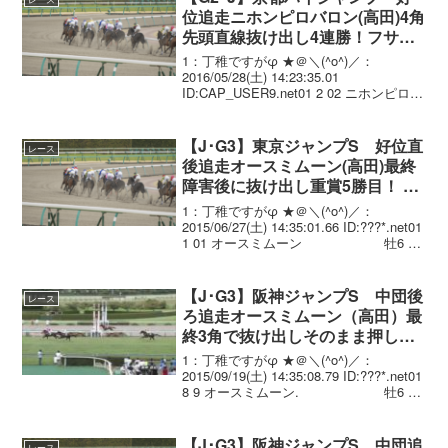
位追走ニホンピロバロン(高田)4角
先頭直線抜け出し4連勝！フサイ
チリシャール産駒JRA重賞初制覇
1：丁稚ですがφ ★＠＼(^o^)／：
2016/05/28(土) 14:23:35.01
ID:CAP_USER9.net01 2 02 ニホンピロバ
ロン 牡6 高田 潤 4.27.4
--- 60.0 484...
【J･G3】東京ジャンプS 好位直
レース
後追走オースミムーン(高田)最終
障害後に抜け出し重賞5勝目！ 圧
倒的人気エーシンホワイティ9着
1：丁稚ですがφ ★＠＼(^o^)／：
2015/06/27(土) 14:35:01.66 ID:???*.net01
1 01 オースミムーン 牡6 高
田 潤 3.27.2 --- 61.0 480(+12)
松下 武士...
【J･G3】阪神ジャンプS 中団後
レース
ろ追走オースミムーン（高田）最
終3角で抜け出しそのまま押し切
って障害重賞6勝目！
1：丁稚ですがφ ★＠＼(^o^)／：
2015/09/19(土) 14:35:08.79 ID:???*.net01
8 9 オースミムーン. 牡6 高
田 潤 3.31.9 --- 61.0 480( 0)
松下...
【J･G3】阪神ジャンプS 中団追
レース