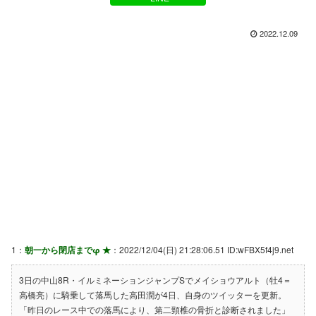
2022.12.09
1：
朝一から閉店までφ ★
：2022/12/04(日) 21:28:06.51 ID:wFBX5f4j9.net
3日の中山8R・イルミネーションジャンプSでメイショウアルト（牡4＝
高橋亮）に騎乗して落馬した高田潤が4日、自身のツイッターを更新。
「昨日のレース中での落馬により、第二頸椎の骨折と診断されました」