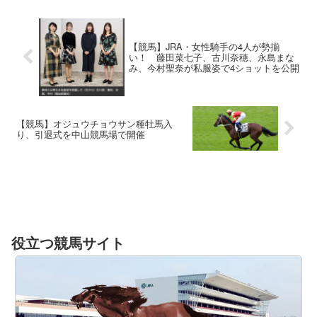
【競馬】JRA・女性騎手の4人が勢揃
い！ 藤田菜七子、古川奈穂、永島まな
み、今村聖奈が私服姿で4ショットを公開
【競馬】オジュウチョウサン種牡馬入
り、引退式を中山競馬場で開催
役立つ競馬サイト