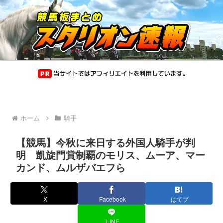
ホーム
騎手
【競馬】今秋に来日する外国人騎手が判
明 凱旋門賞制覇のモリス、ムーア、マー
カンド、ムルザバエフら
X
Facebook
はてブ
LINE