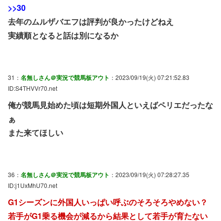
>>30
去年のムルザバエフは評判が良かったけどねえ
実績順となると話は別になるか
31：
名無しさん＠実況で競馬板アウト
：2023/09/19(火) 07:21:52.83
ID:S4THVVr70.net
俺が競馬見始めた頃は短期外国人といえばペリエだったな
ぁ
また来てほしい
36：
名無しさん＠実況で競馬板アウト
：2023/09/19(火) 07:28:27.35
ID:j1UxMhU70.net
G1シーズンに外国人いっぱい呼ぶのそろそろやめない？
若手がG1乗る機会が減るから結果として若手が育たない