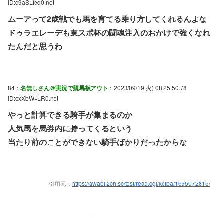
ID:d9aSLfeq0.net
ムーアって2歳戦でも馬を育てる乗り方してくれるんよな
ドゥラエレーデも東スポ杯の闘魂注入のおかけで強くなれ
たんだと思うわ
84：
名無しさん＠実況で競馬板アウト
：2023/09/19(火) 08:25:50.78
ID:oxXbW+LR0.net
やっと計算できる騎手が集まるのか
人気馬を馬券内に持ってくるという
当たり前のことができない騎手ばかりだったからな
引用元：
https://awabi.2ch.sc/test/read.cgi/keiba/1695072815/