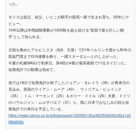
った。
モリスは祖父、叔父、いとこが騎手の競馬一家で生まれ育ち、05年にデ
ビュー。
10年以降は年間総騎乗数が1000鞍を超え続ける“英国で最も忙しい騎
手”として知られる。
主戦を務めたアルピニスタ（牝6、引退）で21年ベルリン大賞から昨年の
凱旋門賞までG16連勝を飾り、一躍スターダムへとのし上がった。
今夏の札幌WASJで初来日。第4戦の4着が最高着順で11位タイだった。
短期免許での騎乗は初めて。
他では18日で短期免許が終了したジョアン・モレイラ（39）が再来日の
見込み。英国のライアン・ムーア（40）、ウィリアム・ビュイック
（35）、トム・マーカンド（25）＆ホリー・ドイル（26）夫妻、ドイツ
のバウルジャン・ムルザバエフ（31）ら、既に日本でおなじみの顔も短
期免許での来日を予定している。
https://news.yahoo.co.jp/articles/eaed1330f5613fca362f55b930c92a1a0
98b856b