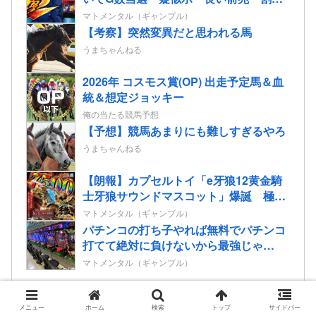
喰う特化ゾーンが当たり前になってスロ
マトメンタル（ギャンブル）
ットは終わった
【考察】突然変異だと思われる馬
うまちゃんねる
2026年 コスモス賞(OP) 出走予定馬＆血
統＆想定ジョッキー
俺の当たる競馬予想
【予想】競馬あまりにも難しすぎるやろ
うまちゃんねる
【朗報】カプセルトイ「e牙狼12黄金騎
士牙狼サウンドマスコット」爆誕 極限
7500バトル牙狼剣告知など全5種
マトメンタル（ギャンブル）
パチンコの打ち子やれば無料でパチンコ
打てて絶対に負けないから最強じゃ
ね？？？
マトメンタル（ギャンブル）
メニュー
ホーム
検索
トップ
サイドバー