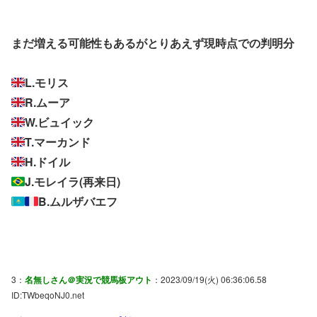
まだ増える可能性もあるがとりあえず現時点での判明分
L.モリス
R.ムーア
W.ビュイック
T.マーカンド
H.ドイル
J.モレイラ(再来日)
B.ムルザバエフ
3：
名無しさん＠実況で競馬板アウト
：2023/09/19(火) 06:36:06.58
ID:TWbeqoNJ0.net