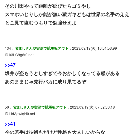
その川田やって距離が延びたらゴミやし
スマホいじりしか能が無い猿ガキどもは世界の名手のええ
とこ見て盗むつもりで勉強せえよ
134：
名無しさん＠実況で競馬板アウト
：2023/09/19(火) 10:51:53.99
ID:k3LG9g6r0.net
>>47
坂井が盗もうとしすぎて今おかしくなってる感がある
あのままじゃ先行バカに成り果てるぞ
50：
名無しさん＠実況で競馬板アウト
：2023/09/19(火) 07:52:30.18
ID:HdAgwfqN0.net
>>41
今の若手は技術もだけど性格も大人しいからな