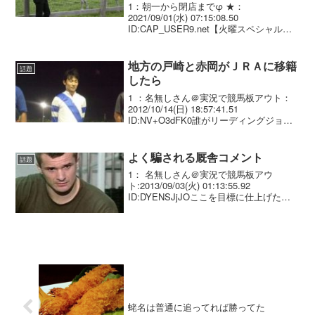
1：朝一から閉店までφ ★：
2021/09/01(水) 07:15:08.50
ID:CAP_USER9.net【火曜スペシャル】
ゴールドシップと２年ぶり再会！今浪厩
務員「子供でＧＩ勝ちたい」 『火曜スペ
シャル』の第８回は、メディアミック
地方の戸崎と赤岡がＪＲＡに移籍
話題
ス...
したら
1 ：名無しさん＠実況で競馬板アウト：
2012/10/14(日) 18:57:41.51
ID:NV+O3dFK0誰がリーディングジョッ
キーになるんや？2 ：名無しさん＠実況
で競馬板アウト：2012/10/14(日)
18:59:02.47...
よく騙される厩舎コメント
話題
1： 名無しさん＠実況で競馬板アウ
ト:2013/09/03(火) 01:13:55.92
ID:DYENSJjJOここを目標に仕上げた、
好勝負になるだろう
蛯名は普通に追ってれば勝ってた