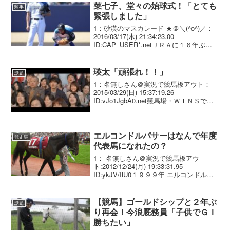
菜七子、堂々の始球式！「とても
騎手
緊張しました」
1：砂漠のマスカレード ★＠＼(^o^)／：
2016/03/17(木) 21:34:23.00
ID:CAP_USER*.netＪＲＡに１６年ぶり
に誕生した女性新人ジョッキー、藤田菜
七子（１８）＝美浦・根本康広厩舎＝が
１７日、プロ野球オープ...
瑛太「頑張れ！！」
話題
1：名無しさん＠実況で競馬板アウト：
2015/03/29(日) 15:37:19.26
ID:vJo1JgbA0.net競馬場・ＷＩＮＳでは
絶対聞かない声援だよね・・・2：名無し
さん＠実況で競馬板アウト：
2015/03/29(日) 22:5...
エルコンドルパサーはなんで年度
競走馬
代表馬になれたの？
1： 名無しさん＠実況で競馬板アウ
ト:2012/12/24(月) 19:33:31.95
ID:ykJV/IlU0１９９９年 エルコンドルパ
サー ４戦２勝 サンクルー大賞、フォ
ア賞（Ｇ２）、凱旋門２着 スペシャルウ
ィーク ８戦５勝 天皇賞春...
【競馬】ゴールドシップと２年ぶ
話題
り再会！今浪厩務員「子供でＧＩ
勝ちたい」