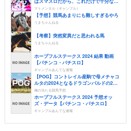
はスマスロだから、これだけで十分なん
だよね」
マトメンタル（ギャンブル）
【予想】競馬あまりにも難しすぎるやろ
うまちゃんねる
【考察】突然変異だと思われる馬
うまちゃんねる
ホープフルステークス 2024 結果 動画
【パチンコ・パチスロ】
ギャンブルあんてな速報
【POG】コントレイル産駒で母メチャコ
ルタの2024となるドラゴンバルドの2歳
情報
俺の当たる競馬予想
ホープフルステークス 2024 予想オッ
ズ・データ【パチンコ・パチスロ】
ギャンブルあんてな速報