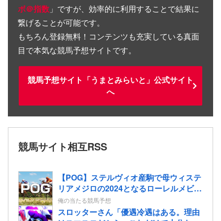
ボ＠指数
」ですが、効率的に利用することで結果に
繋げることが可能です。
もちろん登録無料！コンテンツも充実している真面
目で本気な競馬予想サイトです。
競馬予想サイト「うまとみらいと」公式サイト
へ
競馬サイト相互RSS
【POG】ステルヴィオ産駒で母ウィステ
リアメジロの2024となるローレルメビウ
スの2歳情報
俺の当たる競馬予想
スロッターさん「優遇冷遇はある。理由