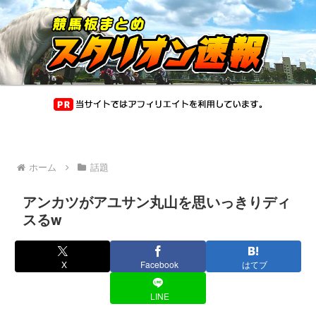
ホーム
話題
アンカツがアユサン丸山を思いっきりディ
スるw
X
Facebook
はてブ
LINE