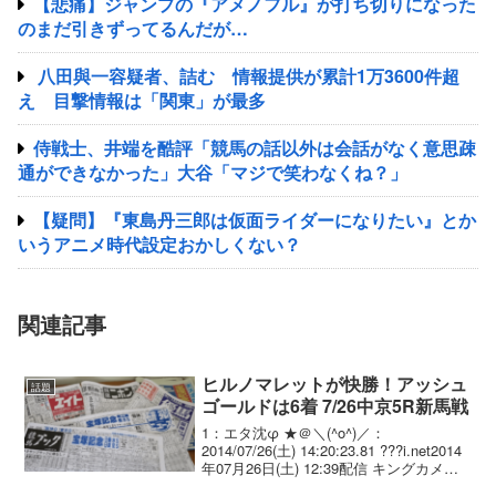
【悲痛】ジャンプの『アメノフル』が打ち切りになった
のまだ引きずってるんだが…
八田與一容疑者、詰む 情報提供が累計1万3600件超
え 目撃情報は「関東」が最多
侍戦士、井端を酷評「競馬の話以外は会話がなく意思疎
通ができなかった」大谷「マジで笑わなくね？」
【疑問】『東島丹三郎は仮面ライダーになりたい』とか
いうアニメ時代設定おかしくない？
関連記事
ヒルノマレットが快勝！アッシュ
話題
ゴールドは6着 7/26中京5R新馬戦
1：エタ沈φ ★＠＼(^o^)／：
2014/07/26(土) 14:20:23.81 ???i.net2014
年07月26日(土) 12:39配信 キングカメハ
メハ産駒ヒルノマレットが注目馬の集ま