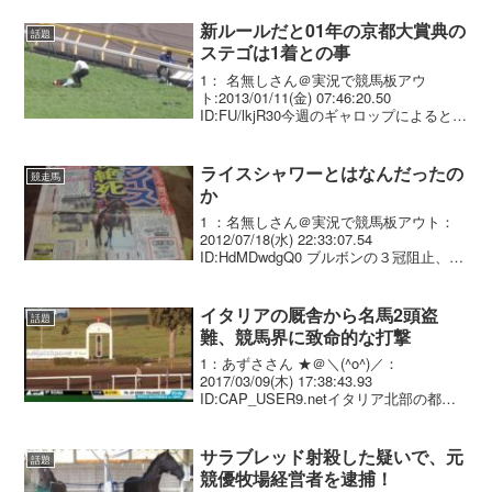
った新馬戦を快勝 26日、中京競馬場5R
で...
新ルールだと01年の京都大賞典の
話題
ステゴは1着との事
1： 名無しさん＠実況で競馬板アウ
ト:2013/01/11(金) 07:46:20.50
ID:FU/lkjR30今週のギャロップによると
2001年の京都大賞典は 「後藤騎手の違反
行為は極めて悪質ではなく、被害馬が 落
馬した場合は、その馬が...
ライスシャワーとはなんだったの
競走馬
か
1 ：名無しさん＠実況で競馬板アウト：
2012/07/18(水) 22:33:07.54
ID:HdMDwdgQ0 ブルボンの３冠阻止、マ
ックイーンの天春３連覇阻止、あげく種
牡馬にもなれず予後不良の始末 日本競馬
史における最大の汚点ともいえ...
イタリアの厩舎から名馬2頭盗
話題
難、競馬界に致命的な打撃
1：あずささん ★＠＼(^o^)／：
2017/03/09(木) 17:38:43.93
ID:CAP_USER9.netイタリア北部の都市
ピサ近郊の競走馬厩舎から７日、複数の
名門競馬で優勝し「金髪の砲弾」の異名
を持つ競走馬と、同じく注目され...
サラブレッド射殺した疑いで、元
話題
競優牧場経営者を逮捕！