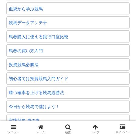
血統から学ぶ競馬
競馬データアンテナ
馬券購入に使える銀行口座比較
馬券の買い方入門
投資競馬必勝法
初心者向け投資競馬入門ガイド
勝つ確率を上げる競馬必勝法
今日から競馬で儲けよう！
実践競馬 虎の巻
メニュー
ホーム
検索
トップ
サイドバー
競馬初心者のための競馬基礎講座