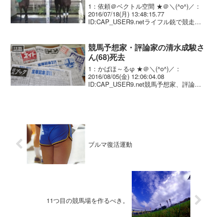
1：依頼＠ベクトル空間 ★＠＼(^o^)／：
2016/07/18(月) 13:48:15.77
ID:CAP_USER9.netライフル銃で競走馬
射殺の疑い 元牧場経営者を逮捕 北海道
新冠町の競走馬生産牧場「競優牧場」で
今年２月、サラブレッ...
競馬予想家・評論家の清水成駿さ
話題
ん(68)死去
1：かばほ～るφ ★＠＼(^o^)／：
2016/08/05(金) 12:06:04.08
ID:CAP_USER9.net競馬予想家、評論家
として第一線で活躍していた清水成駿
（しみず・せいしゅん）さんが４日午後
３時１７分、東京都内の病院で死...
ブルマ復活運動
11つ目の競馬場を作るべき。