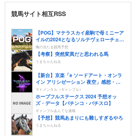
競馬サイト相互RSS
【POG】マテラスカイ産駒で母ミニーア
イルの2024となるソルテヴェローチェの
2歳情報
俺の当たる競馬予想
【考察】突然変異だと思われる馬
うまちゃんねる
【新台】京楽「e ソードアート・オンラ
イン アリシゼーション 夜空」感想・評
判・まとめ！話題のフェアスタート、原
マトメンタル（ギャンブル）
作ファンから評価されてる演出はどう
ホープフルステークス 2024 予想オッ
よ！？
ズ・データ【パチンコ・パチスロ】
ギャンブルあんてな速報
【予想】競馬あまりにも難しすぎるやろ
うまちゃんねる