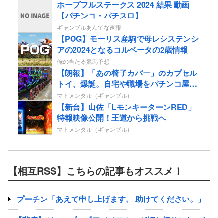
ホープフルステークス 2024 結果 動画
【パチンコ・パチスロ】
ギャンブルあんてな速報
【POG】モーリス産駒で母レシステンシ
アの2024となるコルベータの2歳情報
俺の当たる競馬予想
【朗報】「あの椅子カバー」のカプセル
トイ、爆誕。自宅や職場をパチンコ屋に
しちゃおうｗｗｗ
マトメンタル（ギャンブル）
【新台】山佐「LモンキーターンRED」
特報映像公開！王道から挑戦へ
マトメンタル（ギャンブル）
【相互RSS】こちらの記事もオススメ！
プーチン「あえて申し上げます。 助けてください。」