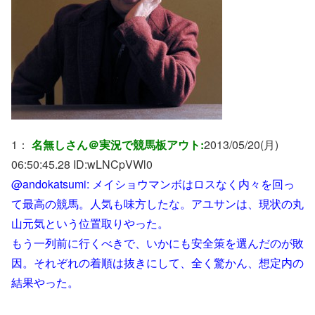
1：
名無しさん＠実況で競馬板アウト:
2013/05/20(月)
06:50:45.28 ID:
wLNCpVWl0
@andokatsumi: メイショウマンボはロスなく内々を回っ
て最高の競馬。人気も味方したな。アユサンは、現状の丸
山元気という位置取りやった。
もう一列前に行くべきで、いかにも安全策を選んだのが敗
因。それぞれの着順は抜きにして、全く驚かん、想定内の
結果やった。