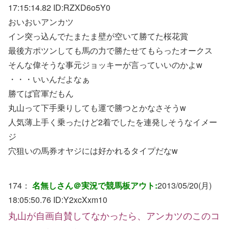
17:15:14.82 ID:
RZXD6o5Y0
おいおいアンカツ
イン突っ込んでたまたま壁が空いて勝てた桜花賞
最後方ポツンしても馬の力で勝たせてもらったオークス
そんな偉そうな事元ジョッキーが言っていいのかよw
・・・いいんだよなぁ
勝てば官軍だもん
丸山って下手乗りしても運で勝つとかなさそうw
人気薄上手く乗ったけど2着でしたを連発しそうなイメー
ジ
穴狙いの馬券オヤジには好かれるタイプだなw
174：
名無しさん＠実況で競馬板アウト:
2013/05/20(月)
18:05:50.76 ID:
Y2xcXxm10
丸山が自画自賛してなかったら、アンカツのこのコ