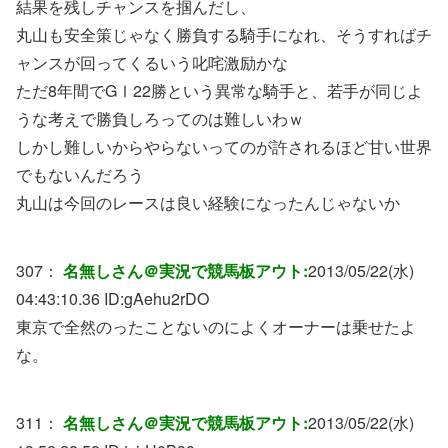
結果を残しチャンスを掴んだし、
丸山も安全策じゃなく勝負する騎手になれ、そうすればチ
ャンスが回ってくるいう叱咤激励かな
ただ8年間でGⅠ22勝という異常な騎手と、若手が同じよ
うな考えで勝負しろってのは難しいわｗ
しかし難しいからやらないってのが許されるほど甘い世界
でもないんだろう
丸山は今回のレースは良い経験になったんじゃないか
307：
名無しさん＠実況で競馬板アウト:
2013/05/22(水)
04:43:10.36 ID:
gAehu2rDO
東京で全然のったことないのによくオーナーは乗せたよ
な。
311：
名無しさん＠実況で競馬板アウト:
2013/05/22(水)