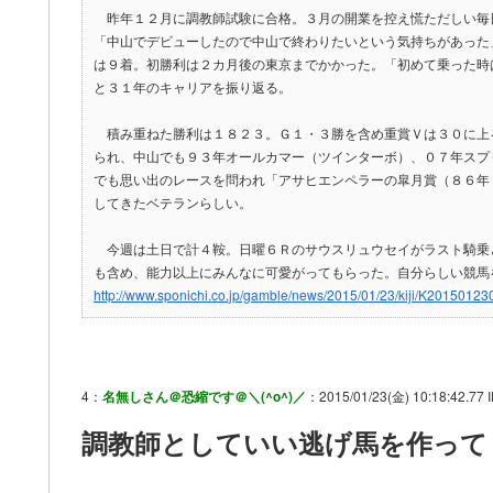
昨年１２月に調教師試験に合格。３月の開業を控え慌ただしい毎
「中山でデビューしたので中山で終わりたいという気持ちがあった
は９着。初勝利は２カ月後の東京までかかった。「初めて乗った時
と３１年のキャリアを振り返る。
積み重ねた勝利は１８２３。Ｇ１・３勝を含め重賞Ｖは３０に上る
られ、中山でも９３年オールカマー（ツインターボ）、０７年スプ
でも思い出のレースを問われ「アサヒエンペラーの皐月賞（８６年
してきたベテランらしい。
今週は土日で計４鞍。日曜６Ｒのサウスリュウセイがラスト騎乗
も含め、能力以上にみんなに可愛がってもらった。自分らしい競馬
http://www.sponichi.co.jp/gamble/news/2015/01/23/kiji/K2015012
4：
名無しさん＠恐縮です＠＼(^o^)／
：2015/01/23(金) 10:18:42.77 
調教師としていい逃げ馬を作って