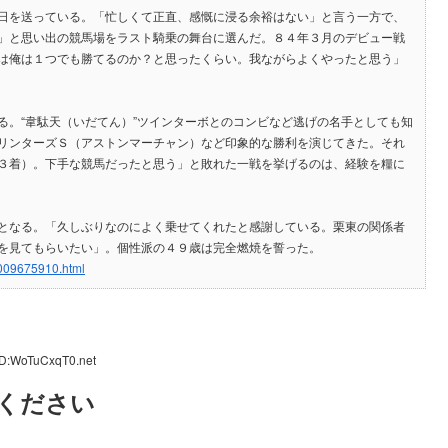
日を送っている。「忙しくて正直、感慨に浸る余裕はない」と言う一方で、
」と思い出の競馬場をラスト騎乗の舞台に選んだ。８４年３月のデビュー戦
は俺は１つでも勝てるのか？と思ったくらい。我ながらよくやったと思う」
。“韋駄天（いだてん）”ツインターボとのコンビなど逃げの名手としても知
リンターズＳ（アストンマーチャン）など印象的な勝利を演じてきた。それ
３着）。下手な競馬だったと思う」と敗れた一戦を挙げるのは、経験を糧に
となる。「久しぶりなのによく乗せてくれたと感謝している。栗東の関係者
を見てもらいたい」。個性派の４９歳は完全燃焼を誓った。
3009675910.html
ID:WoTuCxqT0.net
ください