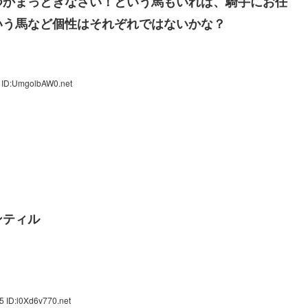
つかまっときなさい！という馬もいれば、騎手にお任
いう馬など個性はそれぞれではないかな？
 ID:UmgolbAW0.net
ンティル
5 ID:l0Xd6v770.net