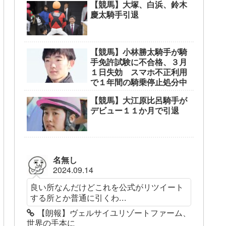
【競馬】大塚、白浜、鈴木
慶太騎手引退
【競馬】小林勝太騎手が騎
手免許試験に不合格、３月
１日失効 スマホ不正利用
で１年間の騎乗停止処分中
【競馬】大江原比呂騎手が
デビュー１１か月で引退
名無し
2024.09.14
良い所なんだけどこれを公式がリツイート
する所とか普通に引くわ...
【朗報】ヴェルサイユリゾートファーム、
世界の手本に