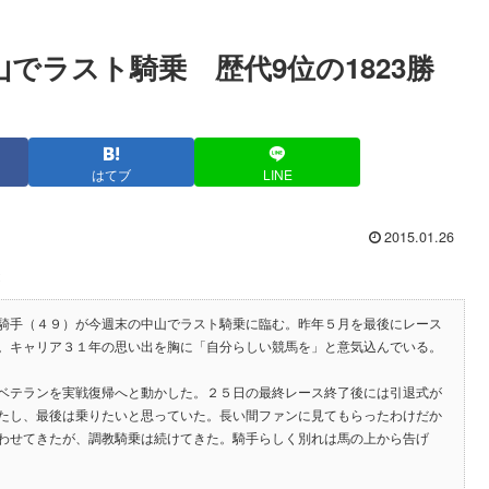
中山でラスト騎乗 歴代9位の1823勝
はてブ
LINE
2015.01.26
騎手（４９）が今週末の中山でラスト騎乗に臨む。昨年５月を最後にレース
。キャリア３１年の思い出を胸に「自分らしい競馬を」と意気込んでいる。
ベテランを実戦復帰へと動かした。２５日の最終レース終了後には引退式が
たし、最後は乗りたいと思っていた。長い間ファンに見てもらったわけだか
わせてきたが、調教騎乗は続けてきた。騎手らしく別れは馬の上から告げ