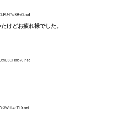
ID:FU47uBBvO.net
いたけどお疲れ様でした。
ID:9L5OHdb+0.net
ID:3WHi+eT10.net