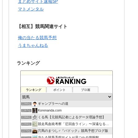
まとめサイト速報SP
マトメンタル
【相互】競馬関連サイト
俺の当たる競馬予想
うまちゃんねる
ランキング
ランキング
ポイント
ブロ画
ギャンブラーへの道
2266位
Korenanda.com
2267位
くる馬【元競馬記者によるデータ理論予想】
2268位
競走馬血統考察「迂回血ライン」〜深遠なる血の連鎖〜
2269位
穴馬のまつし♂『パドック』競馬予想ブログ版
2270位
当たる競馬予想サイトが見つかる情報館
2271位