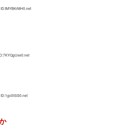
 ID:tMYBKrMH0.net
ID:7KYQgUxe0.net
ID:1gc0lSI30.net
か