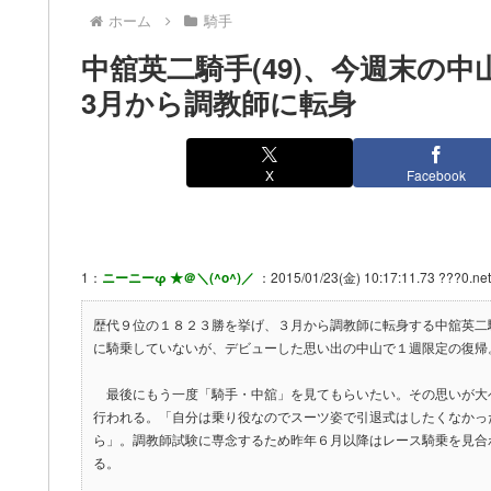
ホーム
騎手
中舘英二騎手(49)、今週末の
3月から調教師に転身
X
Facebook
1：
ニーニーφ ★＠＼(^o^)／
：2015/01/23(金) 10:17:11.73 ???0.net
歴代９位の１８２３勝を挙げ、３月から調教師に転身する中舘英二
に騎乗していないが、デビューした思い出の中山で１週限定の復帰
最後にもう一度「騎手・中舘」を見てもらいたい。その思いが大
行われる。「自分は乗り役なのでスーツ姿で引退式はしたくなかっ
ら」。調教師試験に専念するため昨年６月以降はレース騎乗を見合
る。