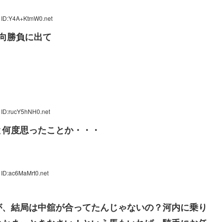
 ID:Y4A+KtmW0.net
向勝負に出て
 ID:rucY5hNH0.net
と何度思ったことか・・・
 ID:ac6MaMrt0.net
が、結局は中舘が合ってたんじゃないの？河内に乗り