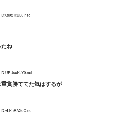
 ID:Qi82TcBL0.net
ったね
 ID:UPUsuKJY0.net
は重賞勝ててた気はするが
 ID:vLKnRAXqO.net