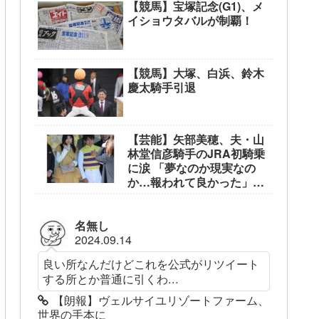
【競馬】宝塚記念(G1)、メ
イショウタバルが制覇！
【競馬】大塚、白浜、鈴木
慶太騎手引退
【芸能】矢部美穂、夫・山
林堂信彦騎手のJRA初騎乗
に涙 「夢なのか現実なの
か…報われて良かった」
東京競馬場で生観戦
名無し
2024.09.14
良い所なんだけどこれを公式がリツイート
する所とか普通に引くわ...
【朗報】ヴェルサイユリゾートファーム、
世界の手本に