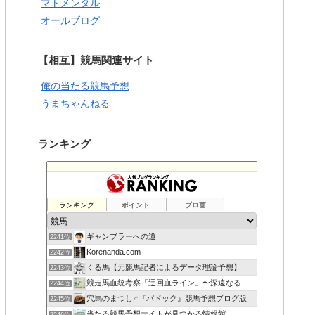
マトメンタル
オールブログ
【相互】競馬関連サイト
俺の当たる競馬予想
うまちゃんねる
ランキング
ランキング
ポイント
ブロ画
ギャンブラーへの道
2241位
Korenanda.com
2242位
くる馬【元競馬記者によるデータ理論予想】
2243位
競走馬血統考察「迂回血ライン」〜深遠なる血の連鎖〜
2244位
穴馬のまつし♂『パドック』競馬予想ブログ版
2245位
当たる競馬予想サイトが見つかる情報館
2246位