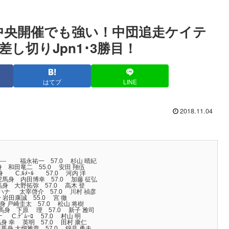
) 中央開催でも強い！中団追走ケイテ
し切りJpn1･3勝目！
はてブ
LINE
2018.11.04
 --- 福永祐一 57.0 杉山 晴紀
4馬身 和田竜二 55.0 安田 翔伍
馬身 C.ﾙﾒｰﾙ 57.0 河内 洋
/2馬身 内田博幸 57.0 加藤 征弘
/4馬身 大野拓弥 57.0 高木 登
2 ハナ 太宰啓介 57.0 川村 禎彦
馬身 岩田康誠 55.0 宮 徹
2馬身 戸崎圭太 57.0 松山 将樹
/2馬身 下原 理 57.0 新子 雅司
 C.ﾃﾞﾑｰﾛ 57.0 村山 明
/4馬身 幸 英明 57.0 田村 康仁
1/4馬身 大畑雅章 57.0 錦見 勇夫