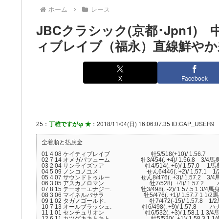
ホーム
レース
JBCクラシック(京都･Jpn1
ィブレイブ（福永）直線鮮やか差
X
Facebook
25：
丁稚ですがφ ★
：2018/11/04(日) 16:06:07.35 ID:CAP_USER9
全着順と払戻金
01 4 08 ケイティブレイブ 牡5/518(+10)/ 1.56.7
02 7 14 オメガパフューム 牡3/454(. +4)/ 1.56.8 3/
03 2 04 サンライズソア 牡4/514(. +6)/ 1.57.0 1
04 5 09 ノンコノユメ せん6/446(. +2)/ 1.57.1 1
05 4 07 サウンドトゥルー せん8/476(. +3)/ 1.57.2 3
06 3 05 アスカノロマン. 牡7/528(. +4)/ 1.57.
07 8 15 テーオーエナジー. 牡3/498(. -2)/ 1.57.5 1 3/4
08 3 06 マイネルバサラ 牡5/476(. +1)/ 1.57.7 1 1/
09 1 02 タガノゴールド. 牡7/472(-15)/ 1.57.8 1
10 7 13 オールブラッシュ. 牡6/498(. +9)/ 1.57.8 ハナ
11 1 01 センチュリオン 牡6/532(. +3)/ 1.58.1 1 3
12 6 11 カツゲキキトキト 牡5/520(. +1)/ 1.58.3 1 