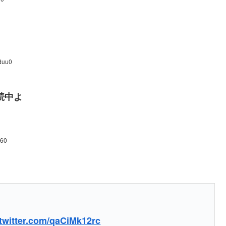
duu0
続中よ
e60
.twitter.com/qaCiMk12rc