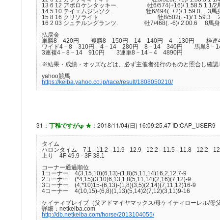
13 6 12 アポロケンタッキー. 牡6/574(+16)/ 1.58.5 1 1/2
14 5 10 テイエムジンソク. 牡6/494(. +2)/ 1.59.0
15 8 16 クリソライト 牡8/502(. -1)/ 1.59.
16 2 03 シュテルングランツ. 牡7/468(. -6)/ 2.00.6
払戻金
単勝8 420円 複勝8 150円 14 140円 4 130円 枠連
ワイド4－8 310円 4－14 280円 8－14 340円 馬単8－14
3連複4－8－14 910円 3連単8－14－4 4890円
※結果・成績・オッズなどは、必ず主催者発行のものと照合し確認
yahoo競馬
https://keiba.yahoo.co.jp/race/result/1808050210/
31：
丁稚ですがφ ★
：2018/11/04(日) 16:09:25.47 ID:CAP_USER9
タイム
ハロンタイム 7.1 - 11.2 - 11.9 - 12.9 - 12.2 - 11.5 - 11.8 - 12.2 - 12.
上り 4F 49.9 - 3F 38.1
コーナー通過順位
1コーナー 4(3,15,10)(6,13)-(1,8)(5,11,14)16,2,12,7-9
2コーナー (*4,15)(3,10)6,13,1,8(5,11,14)(2,16)(7,12)-9
3コーナー (4,*10)15-(6,13)-(1,8)(3,5)(2,14)(7,11,12)16-9
4コーナー 4(10,15)-(6,8)(1,13)(5,14)2(7,12)(3,11)9-16
ケイティブレイブ（父アドマイヤマックス/母ケイティローレル/母
詳細：netkeiba.com
http://db.netkeiba.com/horse/2013104055/