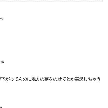
Gv0
eZ0
が下がってんのに地方の夢をのせてとか実況しちゃう
U0