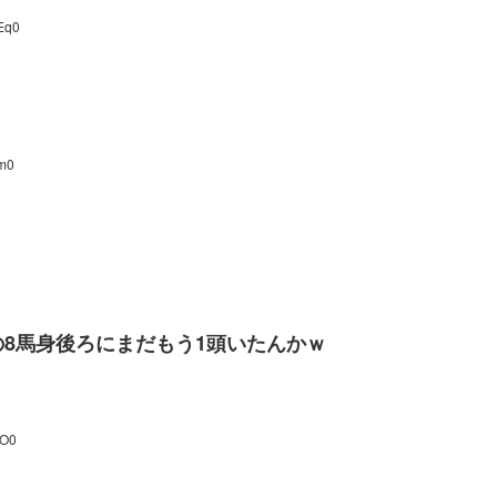
Eq0
bm0
8馬身後ろにまだもう1頭いたんかｗ
oO0