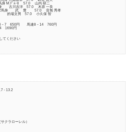
馬身 M.ﾃﾞﾑｰﾛ 57.0 山内 研二
 3馬身 古川吉洋 57.0 木原 一良
3 2馬身 武 豊 57.0 音無 秀孝
 8馬身 的場文男 57.0 小久保 智
4－7 650円 馬連8－14 760円
 1690円
してください
7 - 13.2
父サクラローレル）