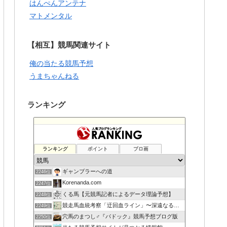
はんぺんアンテナ
マトメンタル
【相互】競馬関連サイト
俺の当たる競馬予想
うまちゃんねる
ランキング
ランキング
ポイント
ブロ画
ギャンブラーへの道
2246位
Korenanda.com
2247位
くる馬【元競馬記者によるデータ理論予想】
2248位
競走馬血統考察「迂回血ライン」〜深遠なる血の連鎖〜
2249位
穴馬のまつし♂『パドック』競馬予想ブログ版
2250位