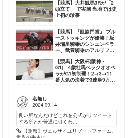
【競馬】大井競馬3Rが「2
頭立て」 で実施 当地では史
上初の珍事
【競馬】『凱旋門賞』 ブル
ーストッキングが優勝！坂
井瑠星騎乗のシンエンペラ
ー、武豊騎乗のアルリファ
ーは着外に沈む…
【競馬】大阪杯(阪神・
G1) 4歳牡馬ベラジオオペ
ラがG1初制覇！2→3→11
番人気の決着で3連単9万
3050円
名無し
2024.09.14
良い所なんだけどこれを公式がリツイート
する所とか普通に引くわ...
【朗報】ヴェルサイユリゾートファーム、
世界の手本に