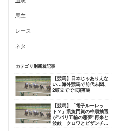
血統
馬主
レース
ネタ
カテゴリ別新着記事
【競馬】日本じゃありえな
い…海外競馬で前代未聞、
2頭立てで1頭落馬
【競馬】「電子ルーレッ
ト？」凱旋門賞の枠順抽選
が”パリ五輪の悪夢”再来と
波紋 クロワとビザンチン
が外枠