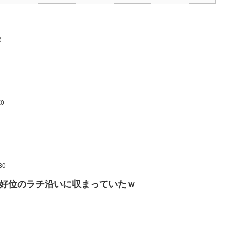
0
K0
80
に好位のラチ沿いに収まっていたｗ