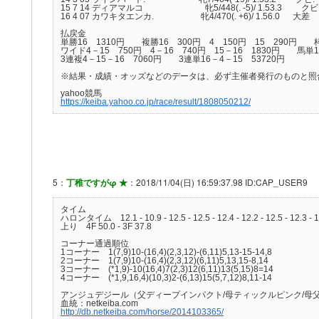
15 7 14 ディアマルコ 牝5/448(. -5)/ 1.53.3 
16 4 07 カワキタエンカ. 牝4/470(. +6)/ 1.56.0 
払戻金
単勝16 1310円 複勝16 300円 4 150円 15 290円 
ワイド4－15 750円 4－16 740円 15－16 1830円 馬単1
3連複4－15－16 7060円 3連単16－4－15 53720円
※結果・成績・オッズなどのデータは、必ず主催者発行のものと照
yahoo競馬
https://keiba.yahoo.co.jp/race/result/1808050212/
5：
丁稚ですがφ ★
：2018/11/04(日) 16:59:37.98 ID:CAP_USER9
タイム
ハロンタイム 12.1 - 10.9 - 12.5 - 12.5 - 12.4 - 12.2 - 12.5 - 12.3 - 1
上り 4F 50.0 - 3F 37.8
コーナー通過順位
1コーナー 1(7,9)10-(16,4)(2,3,12)-(6,11)5,13-15-14,8
2コーナー 1(7,9)10-(16,4)(2,3,12)(6,11)5,13,15-8,14
3コーナー (*1,9)-10(16,4)7(2,3)12(6,11)13(5,15)8=14
4コーナー (*1,9,16,4)(10,3)2-(6,13)15(5,7,12)8,11-14
アンジュデジール（父ディープインパクト/母ティックルピンク/母
血統：netkeiba.com
http://db.netkeiba.com/horse/2014103365/