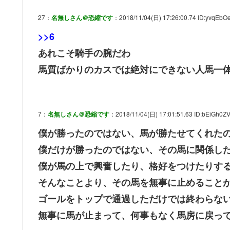
27：
名無しさん＠恐縮です
：2018/11/04(日) 17:26:00.74 ID:yvqEbO
>>6
あれこそ騎手の腕だわ
馬質ばかりのカスでは絶対にできない人馬一
7：
名無しさん＠恐縮です
：2018/11/04(日) 17:01:51.63 ID:bEiGh0Z
僕が勝ったのではない、馬が勝たせてくれた
僕だけが勝ったのではない、その馬に関係し
僕が馬の上で興奮したり、格好をつけたりす
そんなことより、その馬を無事に止めること
ゴールをトップで通過しただけでは終わらな
無事に馬が止まって、何事もなく馬房に戻っ