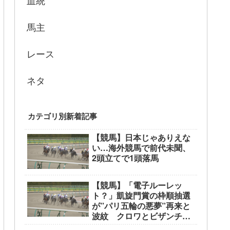
血統
馬主
レース
ネタ
カテゴリ別新着記事
【競馬】日本じゃありえな
い…海外競馬で前代未聞、
2頭立てで1頭落馬
【競馬】「電子ルーレッ
ト？」凱旋門賞の枠順抽選
が”パリ五輪の悪夢”再来と
波紋 クロワとビザンチン
が外枠