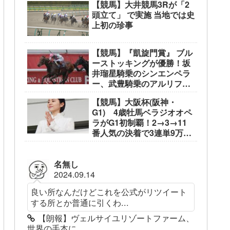
【競馬】大井競馬3Rが「2
頭立て」 で実施 当地では史
上初の珍事
【競馬】『凱旋門賞』 ブル
ーストッキングが優勝！坂
井瑠星騎乗のシンエンペラ
ー、武豊騎乗のアルリファ
ーは着外に沈む…
【競馬】大阪杯(阪神・
G1) 4歳牡馬ベラジオオペ
ラがG1初制覇！2→3→11
番人気の決着で3連単9万
3050円
名無し
2024.09.14
良い所なんだけどこれを公式がリツイート
する所とか普通に引くわ...
【朗報】ヴェルサイユリゾートファーム、
世界の手本に