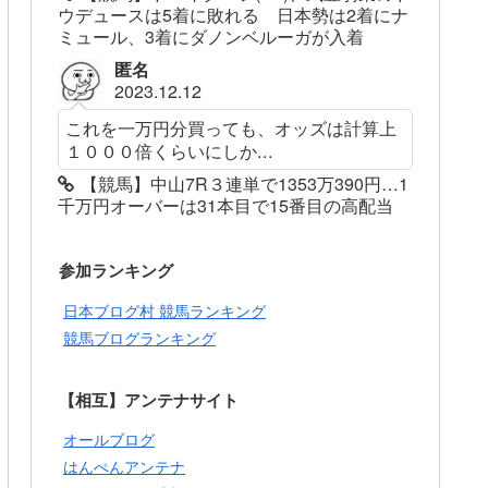
ウデュースは5着に敗れる 日本勢は2着にナ
ミュール、3着にダノンベルーガが入着
匿名
2023.12.12
これを一万円分買っても、オッズは計算上
１０００倍くらいにしか...
【競馬】中山7R３連単で1353万390円…1
千万円オーバーは31本目で15番目の高配当
参加ランキング
日本ブログ村 競馬ランキング
競馬ブログランキング
【相互】アンテナサイト
オールブログ
はんぺんアンテナ