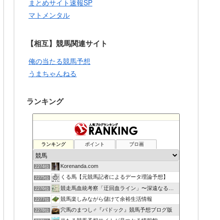
まとめサイト速報SP
マトメンタル
【相互】競馬関連サイト
俺の当たる競馬予想
うまちゃんねる
ランキング
ランキング
ポイント
ブロ画
Korenanda.com
2274位
くる馬【元競馬記者によるデータ理論予想】
2275位
競走馬血統考察「迂回血ライン」〜深遠なる血の連鎖〜
2276位
競馬楽しみながら儲けて余裕生活情報
2277位
穴馬のまつし♂『パドック』競馬予想ブログ版
2278位