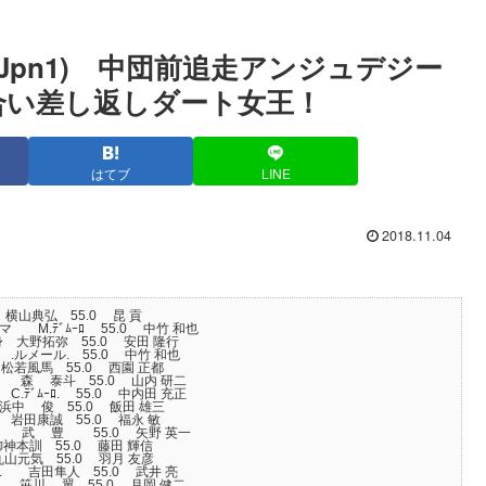
Jpn1) 中団前追走アンジュデジー
合い差し返しダート女王！
はてブ
LINE
2018.11.04
- 横山典弘 55.0 昆 貢
マ M.ﾃﾞﾑｰﾛ 55.0 中竹 和也
2馬身 大野拓弥 55.0 安田 隆行
身 .ルメール. 55.0 中竹 和也
馬身 松若風馬 55.0 西園 正都
ナ 森 泰斗 55.0 山内 研二
C.ﾃﾞﾑｰﾛ. 55.0 中内田 充正
4馬身 浜中 俊 55.0 飯田 雄三
馬身 岩田康誠 55.0 福永 敏
 アタマ 武 豊 55.0 矢野 英一
身 御神本訓 55.0 藤田 輝信
身 丸山元気 55.0 羽月 友彦
クビ. 吉田隼人 55.0 武井 亮
ビ. 笹川 翼 55.0 月岡 健二