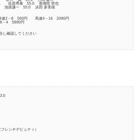
クビ. 佐原秀泰 55.0 那俄性 哲也
大差 池添謙一 55.0 浜田 多実雄
枠連2－8 560円 馬連4－16 2090円
6－4 5890円
合し確認してください
3.0
父フレンチデピュティ）