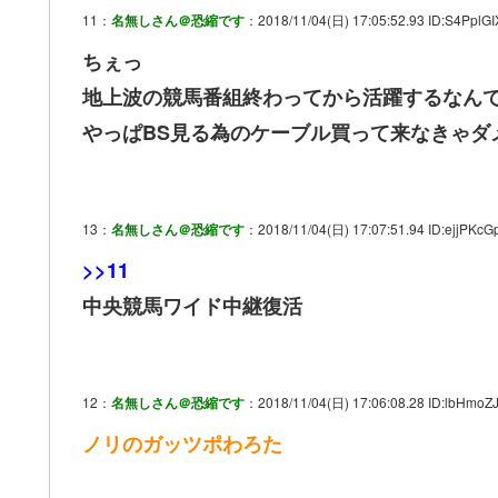
11：
名無しさん＠恐縮です
：2018/11/04(日) 17:05:52.93 ID:S4PplGI
ちぇっ
地上波の競馬番組終わってから活躍するなん
やっぱBS見る為のケーブル買って来なきゃダ
13：
名無しさん＠恐縮です
：2018/11/04(日) 17:07:51.94 ID:ejjPKcG
>>11
中央競馬ワイド中継復活
12：
名無しさん＠恐縮です
：2018/11/04(日) 17:06:08.28 ID:lbHmoZ
ノリのガッツポわろた