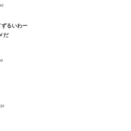
X0
てずるいわー
メだ
p0
J20