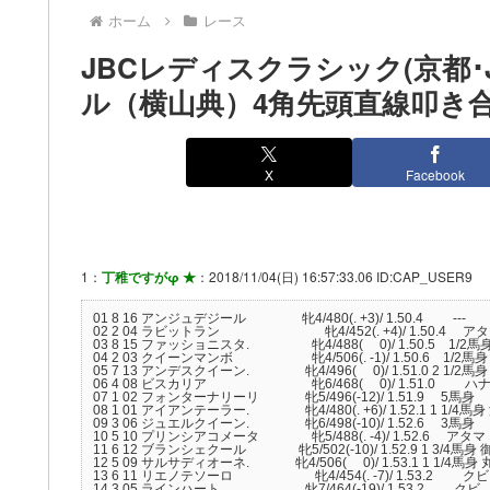
ホーム
レース
JBCレディスクラシック(京都･
ル（横山典）4角先頭直線叩き
X
Facebook
1：
丁稚ですがφ ★
：2018/11/04(日) 16:57:33.06 ID:CAP_USER9
01 8 16 アンジュデジール 牝4/480(. +3)/ 1.50.4 --
02 2 04 ラビットラン 牝4/452(. +4)/ 1.50.4 アタ
03 8 15 ファッショニスタ. 牝4/488( 0)/ 1.50.5 1/
04 2 03 クイーンマンボ 牝4/506(. -1)/ 1.50.6 1/2馬
05 7 13 アンデスクイーン. 牝4/496( 0)/ 1.51.0 2 1/2
06 4 08 ビスカリア 牝6/468( 0)/ 1.51.0 ハ
07 1 02 フォンターナリーリ 牝5/496(-12)/ 1.51.9 5馬身 
08 1 01 アイアンテーラー. 牝4/480(. +6)/ 1.52.1 1 1/
09 3 06 ジュエルクイーン. 牝6/498(-10)/ 1.52.6 3
10 5 10 プリンシアコメータ 牝5/488(. -4)/ 1.52.6
11 6 12 ブランシェクール 牝5/502(-10)/ 1.52.9 1 3/4馬
12 5 09 サルサディオーネ. 牝4/506( 0)/ 1.53.1 1 1/4馬
13 6 11 リエノテソーロ 牝4/454(. -7)/ 1.53.2 
14 3 05 ラインハート. 牝7/464(-19)/ 1.53.2 ク