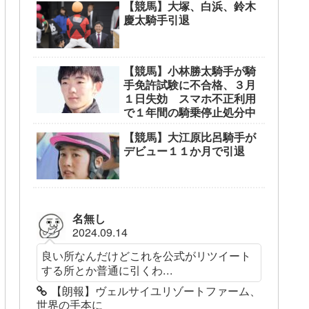
【競馬】大塚、白浜、鈴木
慶太騎手引退
【競馬】小林勝太騎手が騎
手免許試験に不合格、３月
１日失効 スマホ不正利用
で１年間の騎乗停止処分中
【競馬】大江原比呂騎手が
デビュー１１か月で引退
名無し
2024.09.14
良い所なんだけどこれを公式がリツイート
する所とか普通に引くわ...
【朗報】ヴェルサイユリゾートファーム、
世界の手本に