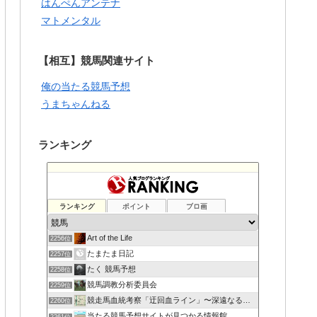
はんぺんアンテナ
マトメンタル
【相互】競馬関連サイト
俺の当たる競馬予想
うまちゃんねる
ランキング
ランキング
ポイント
ブロ画
Art of the Life
2256位
たまたま日記
2257位
たく 競馬予想
2258位
競馬調教分析委員会
2259位
競走馬血統考察「迂回血ライン」〜深遠なる血の連鎖〜
2260位
当たる競馬予想サイトが見つかる情報館
2261位