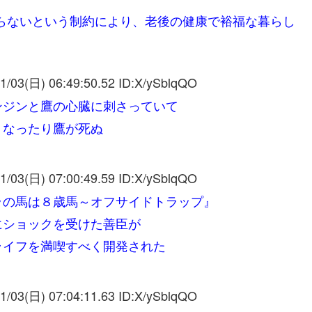
らないという制約により、老後の健康で裕福な暮らし
1/03(日) 06:49:50.52 ID:
X/ySblqQO
ンジンと鷹の心臓に刺さっていて
くなったり鷹が死ぬ
1/03(日) 07:00:49.59 ID:
X/ySblqQO
ラの馬は８歳馬～オフサイドトラップ』
にショックを受けた善臣が
ライフを満喫すべく開発された
1/03(日) 07:04:11.63 ID:
X/ySblqQO