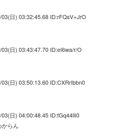
/03(日) 03:32:45.68 ID:
rFQsV+JrO
/03(日) 03:43:47.70 ID:
eI6wa/r/O
/03(日) 03:50:13.60 ID:
CXRrIbbn0
/03(日) 04:00:48.45 ID:
fGq44lli0
わからん