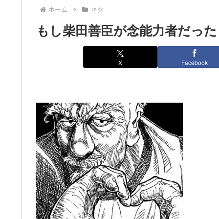
ホーム
ネタ
もし柴田善臣が念能力者だった
X
Facebook