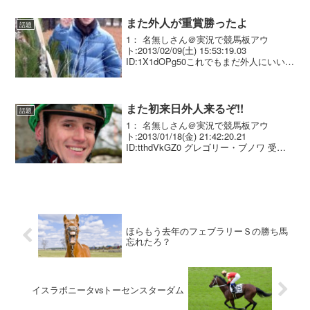
また外人が重賞勝ったよ
話題
1： 名無しさん＠実況で競馬板アウ
ト:2013/02/09(土) 15:53:19.03
ID:1X1dOPg50これでもまだ外人にいい馬
乗せてるからって言うのかね？
また初来日外人来るぞ!!
話題
1： 名無しさん＠実況で競馬板アウ
ト:2013/01/18(金) 21:42:20.21
ID:tthdVkGZ0 グレゴリー・ブノワ 受け
いれ先は藤沢和雄氏
ほらもう去年のフェブラリーＳの勝ち馬
忘れたろ？
イスラボニータvsトーセンスターダム