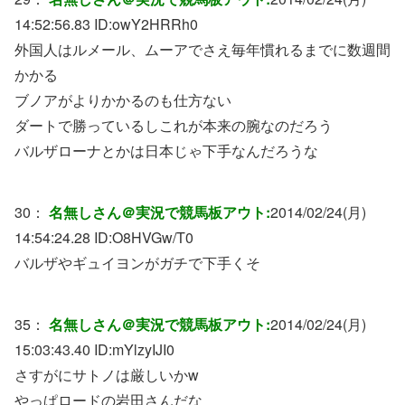
14:52:56.83 ID:
owY2HRRh0
外国人はルメール、ムーアでさえ毎年慣れるまでに数週間
かかる
ブノアがよりかかるのも仕方ない
ダートで勝っているしこれが本来の腕なのだろう
バルザローナとかは日本じゃ下手なんだろうな
30：
名無しさん＠実況で競馬板アウト:
2014/02/24(月)
14:54:24.28 ID:
O8HVGw/T0
バルザやギュイヨンがガチで下手くそ
35：
名無しさん＠実況で競馬板アウト:
2014/02/24(月)
15:03:43.40 ID:
mYlzyIJI0
さすがにサトノは厳しいかw
やっぱロードの岩田さんだな