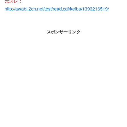
元スレ：
http://awabi.2ch.net/test/read.cgi/keiba/1393216519/
スポンサーリンク