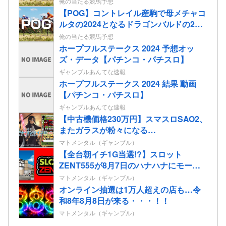
俺の当たる競馬予想
【POG】コントレイル産駒で母メチャコ
ルタの2024となるドラゴンバルドの2歳
情報
俺の当たる競馬予想
ホープフルステークス 2024 予想オッ
ズ・データ【パチンコ・パチスロ】
ギャンブルあんてな速報
ホープフルステークス 2024 結果 動画
【パチンコ・パチスロ】
ギャンブルあんてな速報
【中古機価格230万円】スマスロSAO2、
またガラスが粉々になる…
マトメンタル（ギャンブル）
【全台朝イチ1G当選!?】スロット
ZENT555が8月7日のハナハナにモーニ
ングを仕込んだらしいｗｗｗｗ
マトメンタル（ギャンブル）
オンライン抽選は1万人超えの店も…令
和8年8月8日が来る・・・！！
マトメンタル（ギャンブル）