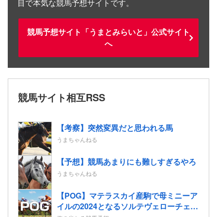
目で本気な競馬予想サイトです。
競馬予想サイト「うまとみらいと」公式サイト
へ
競馬サイト相互RSS
【考察】突然変異だと思われる馬
うまちゃんねる
【予想】競馬あまりにも難しすぎるやろ
うまちゃんねる
【POG】マテラスカイ産駒で母ミニーア
イルの2024となるソルテヴェローチェの
2歳情報