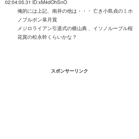
02:04:05.31 ID:xM4dOhSnO
俺的には上記、南井の他は・・・ 亡き小島貞のミホ
ノブルボン皐月賞
メジロライアン引退式の横山典 、イソノルーブル桜
花賞の松永幹くらいかな？
スポンサーリンク