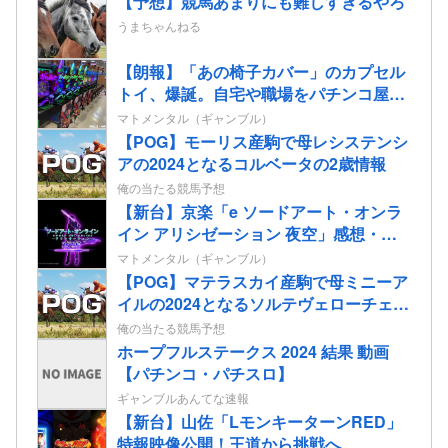
【予想】競馬あまりにも難しすぎるやろ
うまちゃんねる
【朗報】「あの椅子カバー」のカプセル
トイ、爆誕。自宅や職場をパチンコ屋に
しちゃおうｗｗｗ
マトメンタル（ギャンブル）
【POG】モーリス産駒で母レシステンシ
アの2024となるコルベータの2歳情報
俺の当たる競馬予想
【新台】京楽「e ソードアート・オンラ
イン アリシゼーション 夜空」感想・評
判・まとめ！話題のフェアスタート、原
マトメンタル（ギャンブル）
作ファンから評価されてる演出はどう
【POG】マテラスカイ産駒で母ミニーア
よ！？
イルの2024となるソルテヴェローチェの
2歳情報
俺の当たる競馬予想
ホープフルステークス 2024 結果 動画
【パチンコ・パチスロ】
ギャンブルあんてな速報
【新台】山佐「LモンキーターンRED」
特報映像公開！王道から挑戦へ