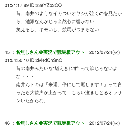
01:21:17.89 ID:23eYZb3OO
昔、南井のようなイカついオヤジが泣くのを見たか
ら、池添なんかじゃ全然心に響かない
笑えるし、キモいし、競馬がつまらない
45 ：
名無しさん＠実況で競馬板アウト
：2012/07/24(火)
01:54:50.10 ID:xM4dOhSnO
昔の南井みたいな"堪えきれず" って涙じゃないよ
な・・・
南井んトキは「来週、倍にして返します！」って言
ったら大歓声が上がって、もらい泣きしとるオッサ
ンいたからな。
46 ：
名無しさん＠実況で競馬板アウト
：2012/07/24(火)