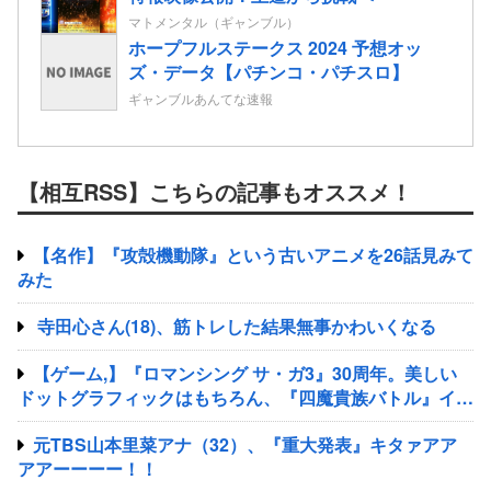
マトメンタル（ギャンブル）
ホープフルステークス 2024 予想オッ
ズ・データ【パチンコ・パチスロ】
ギャンブルあんてな速報
【相互RSS】こちらの記事もオススメ！
【名作】『攻殻機動隊』という古いアニメを26話見みて
みた
寺田心さん(18)、筋トレした結果無事かわいくなる
【ゲーム,】『ロマンシング サ・ガ3』30周年。美しい
ドットグラフィックはもちろん、『四魔貴族バトル』イト
ケンサウンドが心に残る
元TBS山本里菜アナ（32）、『重大発表』キタァアア
アアーーーー！！