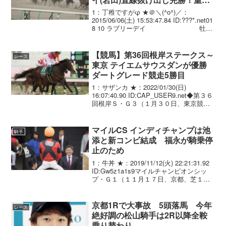
勝目
1：丁稚ですがφ ★＠＼(^o^)／：
2015/06/06(土) 15:53:47.84 ID:???*.net01
8 10 ラブリーデイ 牡5
岩田康誠 1.58.8 --- 57.0 486(-8)
池...
【競馬】第36回根岸ステークス～
レース
東京 テイエムサウスダンが優勝
ダートグレード競走5勝目
1：サザンカ ★：2022/01/30(日)
16:07:40.90 ID:CAP_USER9.net◆第３６
回根岸Ｓ・Ｇ３（１月３０日、東京競馬
場・ダート１４００メートル＝良）１着
馬に２月２０日に行われるフェブラリー
Ｓ・Ｇ１（東京・ダート...
マイルCS インディチャンプは池
騎手
添と新コンビ結成 福永が騎乗停
止のため
1：牛丼 ★：2019/11/12(火) 22:21:31.92
ID:Gw5z1a1s9マイルチャンピオンシッ
プ・Ｇ１（１１月１７日、京都、芝１６
００メートル）で、今年の安田記念に続
いて春秋マイルＧ１制覇を目指すインデ
ィチャンプ（牡４歳、...
京都1Rで大事故 5頭落馬 今年
レース
絶好調の松山騎手は2R以降全鞍
乗り替わり