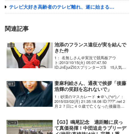
テレビ大好き高齢者のテレビ離れ、遂に始まる…
関連記事
池添のフランス遠征が実を結んで
話題
きた件
1： 名無しさん＠実況で競馬板アウ
ト:2013/10/15(火) 05:07:47.50
ID:JnEjurZI0スプリンターズS 15人気3
着 秋華賞 15人気3着どうやら凱旋門賞
に合わせて調子を上げてきてるようだな
妻麻利絵さん、通夜で挨拶「後藤
騎手
浩輝の笑顔を忘れないで」
1：砂漠のマスカレード ★＠＼(^o^)／：
2015/03/02(月) 21:35:18.08 ID:???*.net２
月２７日に４０歳で亡くなった後藤浩輝
騎手の通夜が２日、茨城県内で行われ
た。 武豊、蛯名、横山典、柴田善、内
田、田中勝らベ...
【G3】鳴尾記念 適距離に戻っ
レース
て真価発揮！中団追走ラブリーデ
イ(岩田)直線抜け出し完勝！重賞3