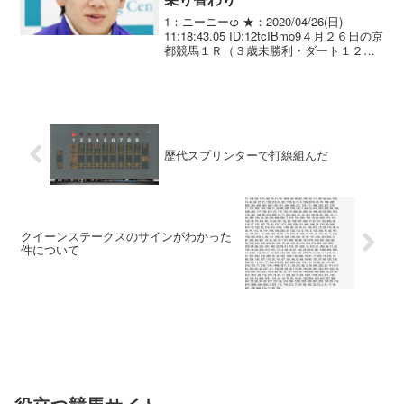
1：ニーニーφ ★：2020/04/26(日)
11:18:43.05 ID:12tcIBmo9４月２６日の京
都競馬１Ｒ（３歳未勝利・ダート１２０
０メートル＝１６頭立て）で５頭が落馬
するアクシデントがあった。最後の直線
で最初に岩田康誠騎手が...
歴代スプリンターで打線組んだ
クイーンステークスのサインがわかった
件について