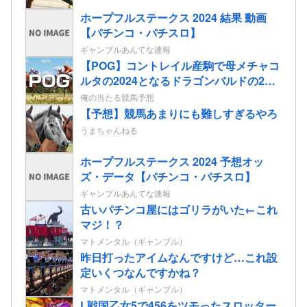
ホープフルステークス 2024 結果 動画
【パチンコ・パチスロ】
ギャンブルあんてな速報
【POG】コントレイル産駒で母メチャコ
ルタの2024となるドラゴンバルドの2歳
情報
俺の当たる競馬予想
【予想】競馬あまりにも難しすぎるやろ
うまちゃんねる
ホープフルステークス 2024 予想オッ
ズ・データ【パチンコ・パチスロ】
ギャンブルあんてな速報
古いパチンコ屋にはゴリラがいた←これ
マジ！？
マトメンタル（ギャンブル）
昨日打ったアイムなんですけど…これ設
定いくつなんですかね？
マトメンタル（ギャンブル）
L戦国乙女5で456をツモったスロッター