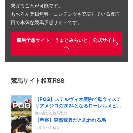
繋げることが可能です。
もちろん登録無料！コンテンツも充実している真面
目で本気な競馬予想サイトです。
競馬予想サイト「うまとみらいと」公式サイト
へ
競馬サイト相互RSS
【POG】ステルヴィオ産駒で母ウィステ
リアメジロの2024となるローレルメビウ
スの2歳情報
俺の当たる競馬予想
【考察】突然変異だと思われる馬
うまちゃんねる