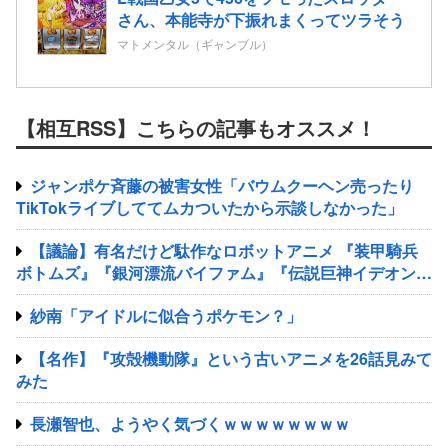
さん、本能寺が下振れまくってツラそう
マトメンタル（ギャンブル）
【相互RSS】こちらの記事もオススメ！
ジャンポケ斉藤の被害女性「バウムクーヘン売ったり
TikTokライブしててムカついたから示談しなかった」
【議論】有名だけど駄作なロボットアニメ 『装甲騎兵
ボトムズ』『銀河漂流バイファム』『伝説巨神イデオン』
『超獣機神ダンクーガ』『銀河疾風サスライガー』
紗南「アイドルに似合うポケモン？」
【名作】『攻殻機動隊』という古いアニメを26話見みて
みた
長瀬智也、ようやく気づくｗｗｗｗｗｗｗｗ