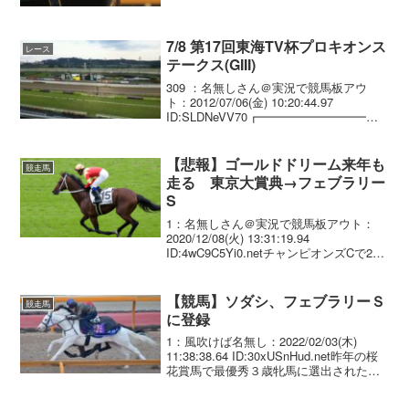
7/8 第17回東海TV杯プロキオンス
レース
テークス(GIII)
309 ：名無しさん＠実況で競馬板アウ
ト：2012/07/06(金) 10:20:44.97
ID:SLDNeVV70┏━━━━━━━━━━
━━━━━━━━━━┓ ∧＿∧ 7/8 中
京11R ダート･左 1400m ┃第17回東海テ
レビ杯...
【悲報】ゴールドドリーム来年も
競走馬
走る 東京大賞典→フェブラリー
S
1：名無しさん＠実況で競馬板アウト：
2020/12/08(火) 13:31:19.94
ID:4wC9C5Yi0.netチャンピオンズCで2着
だったゴールドドリーム（牡7＝平田）は
東京大賞典（12月29日、大井）を視野に
入れる。平田師は「馬...
【競馬】ソダシ、フェブラリーＳ
競走馬
に登録
1：風吹けば名無し：2022/02/03(木)
11:38:38.64 ID:30xUSnHud.net昨年の桜
花賞馬で最優秀３歳牝馬に選出された白
毛馬ソダシ（牝４歳、栗東・須貝）がフ
ェブラリーＳ（２０日・東京、ダート１