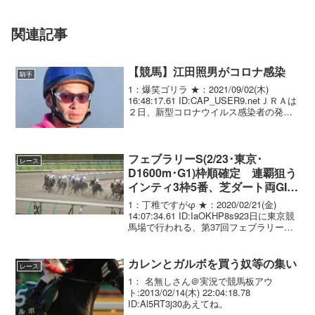
関連記事
【競馬】江田照男がコロナ感染
騎手
1：爆笑ゴリラ ★：2021/09/02(木)
16:48:17.61 ID:CAP_USER9.netＪＲＡは
２日、新型コロナウイルス感染者の発生
を踏まえ、１日に騎手５７人を対象に実
施したＰＣＲ検査の結果、江田照男騎手
（４９）＝美浦・フリ...
フェブラリーS(2/23･東京･
レース
D1600m･G1)枠順確定 連覇狙う
インティ3枠5番、芝ダート両GI制
覇へ･モズアスコット6枠12番
1：丁稚ですがφ ★：2020/02/21(金)
14:07:34.61 ID:IaOKHP8s923日に東京競
馬場で行われる、第37回フェブラリーS(4
歳上・GI・ダ1600m・1着賞金1億円) の
枠順が21日確定した。 連覇を狙うイン
テ...
カレンとガルボを買う奴等の集い
レース
1： 名無しさん＠実況で競馬板アウ
ト:2013/02/14(木) 22:04:18.78
ID:Al5RT3j30あえてね。