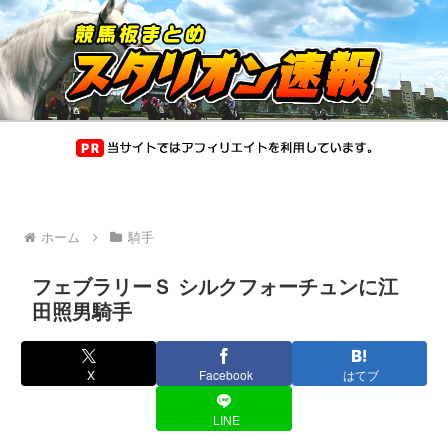
ホーム
騎手
フェブラリーＳ シルクフォーチュンに江
田照男騎手
X
Facebook
はてブ
LINE