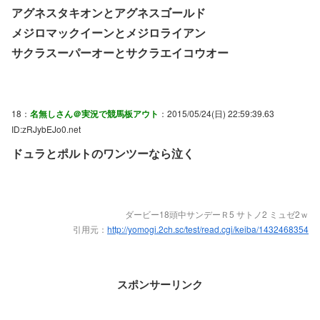
アグネスタキオンとアグネスゴールド
メジロマックイーンとメジロライアン
サクラスーパーオーとサクラエイコウオー
18：
名無しさん＠実況で競馬板アウト
：2015/05/24(日) 22:59:39.63
ID:zRJybEJo0.net
ドュラとポルトのワンツーなら泣く
ダービー18頭中サンデーＲ5 サトノ2 ミュゼ2ｗ
引用元：
http://yomogi.2ch.sc/test/read.cgi/keiba/1432468354
スポンサーリンク