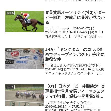
無しさん＠実況で競馬板アウト：
2015/10/25(日) 16:45:18.94 ID:hTGi/...
青葉賞馬オーソリティ(牡3)がダー
競走馬
ビー回避 左前足に骨片が見つか
る
1：ニーニーφ ★：2020/05/07(木)
20:36:41.71 ID:SiNGUD8+9２日のＧＩＩ
青葉賞を制したオーソリティ（美浦・木
村哲也厩舎、牡３歳）は、左前脚に骨片
が確認されたため、日本ダービー（３１
日、東京、ＧＩ、芝２４０...
JRA×「キングダム」のコラボ企
話題
画でディープインパクトが完全に
脇役な件
1：名無しさん＠実況で競馬板アウト：
2017/05/14(日) 23:03:34.76 JRAと大人気
アニメ「キングダム」のコラボレーショ
ン企画 『キングダムダービー』 5月28
日（日曜）に東京競馬場で行われる第84
回日本ダービー（GI）を...
【G1】日本ダービー枠順確定 2
レース
冠目指す皐月賞馬ディーマジェス
ティ1枠1番、逆転へ皐月賞2着マ
カヒキ2枠3番
1：丁稚ですがφ ★＠＼(^o^)／：
2016/05/26(木) 14:27:52.23
ID:CAP_USER9.net29日に東京競馬場で