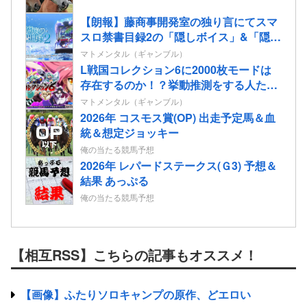
【朗報】藤商事開発室の独り言にてスマ
スロ禁書目録2の「隠しボイス」&「隠し
楽曲（telepath/Real）」解放コマンドが
マトメンタル（ギャンブル）
公開される！
L戦国コレクション6に2000枚モードは
存在するのか！？挙動推測をする人たち
も…
マトメンタル（ギャンブル）
2026年 コスモス賞(OP) 出走予定馬＆血
統＆想定ジョッキー
俺の当たる競馬予想
2026年 レパードステークス(Ｇ3) 予想＆
結果 あっぷる
俺の当たる競馬予想
【相互RSS】こちらの記事もオススメ！
【画像】ふたりソロキャンプの原作、どエロい