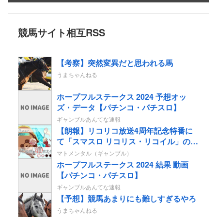
競馬サイト相互RSS
【考察】突然変異だと思われる馬
うまちゃんねる
ホープフルステークス 2024 予想オッ
ズ・データ【パチンコ・パチスロ】
ギャンブルあんてな速報
【朗報】リコリコ放送4周年記念特番に
て「スマスロ リコリス・リコイル」の演
出映像”たぬきを掴まえろ”&”姫蒲を倒
マトメンタル（ギャンブル）
せ！”が公開される
ホープフルステークス 2024 結果 動画
【パチンコ・パチスロ】
ギャンブルあんてな速報
【予想】競馬あまりにも難しすぎるやろ
うまちゃんねる