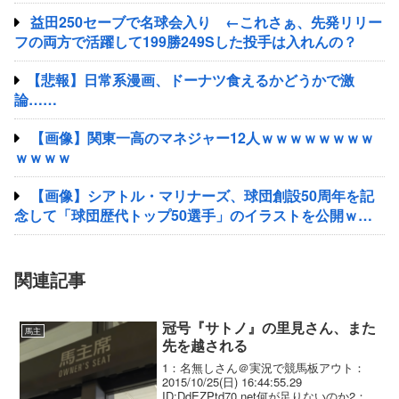
益田250セーブで名球会入り ←これさぁ、先発リリー
フの両方で活躍して199勝249Sした投手は入れんの？
【悲報】日常系漫画、ドーナツ食えるかどうかで激
論……
【画像】関東一高のマネジャー12人ｗｗｗｗｗｗｗｗ
ｗｗｗｗ
【画像】シアトル・マリナーズ、球団創設50周年を記
念して「球団歴代トップ50選手」のイラストを公開ｗｗ
ｗｗｗｗｗｗｗｗｗｗｗｗｗ
関連記事
冠号『サトノ』の里見さん、また
馬主
先を越される
1：名無しさん＠実況で競馬板アウト：
2015/10/25(日) 16:44:55.29
ID:DdEZPtd70.net何が足りないのか2：名