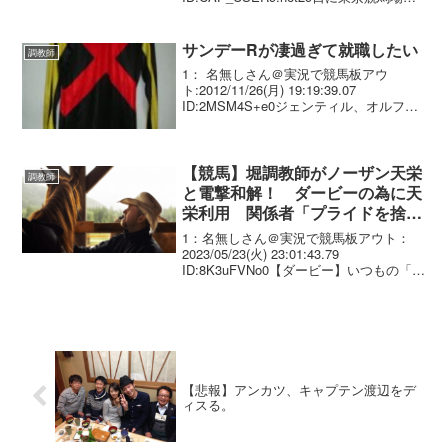
行われる、第83回日本ダービー(3歳・牡
牝・GI・芝2400m・1着賞金2億円) の枠
順が26日確...
サンデーRが凄過ぎて就職したい
調教師
1： 名無しさん＠実況で競馬板アウ
ト:2012/11/26(月) 19:19:39.07
ID:2MSM4S+e0ジェンティル、オルフ
ェ、ルーラ その前がブエナ 清掃係でいい
から働きたい
【競馬】堀調教師がノーザン天栄
調教師
と電撃和解！ ダービーの為に天
栄利用 関係者「プライドを捨て
た決死の采配」
1：名無しさん＠実況で競馬板アウト：
2023/05/23(火) 23:01:43.79
ID:8K3uFVNo0【ダービー】いつもの「し
がらき」ではなく異例の「天栄」利用
堀厩舎〝決死の采配〟皐月賞２着タステ
ィエーラが大変貌 「混戦」から「...
【悲報】アンカツ、キャプテン渡辺をデ
ィスる。