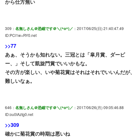
から仕方無い
309：
名無しさん＠恐縮です＠＼(^o^)／
：2017/06/25(日) 21:40:47.49
ID:PCl1w+RY0.net
>>77
あぁ、そうかも知れない。三冠とは「皐月賞、ダービ
ー、」そして凱旋門賞でいいかもな。
その方が楽しい、いや菊花賞はそれはそれでいいんだが、
難しいなぁ。
646：
名無しさん＠恐縮です＠＼(^o^)／
：2017/06/26(月) 09:05:46.88
ID:ou0IAztg0.net
>>309
確かに菊花賞の時期は悪いね