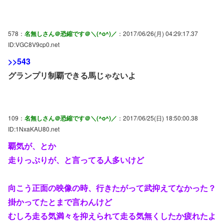
578：
名無しさん＠恐縮です＠＼(^o^)／
：2017/06/26(月) 04:29:17.37
ID:VGC8V9cp0.net
>>543
グランプリ制覇できる馬じゃないよ
109：
名無しさん＠恐縮です＠＼(^o^)／
：2017/06/25(日) 18:50:00.38
ID:1NxaKAU80.net
覇気が、とか
走りっぷりが、と言ってる人多いけど
向こう正面の映像の時、行きたがって武抑えてなかった？
掛かってたとまで言わんけど
むしろ走る気満々を抑えられて走る気無くしたか疲れたよ