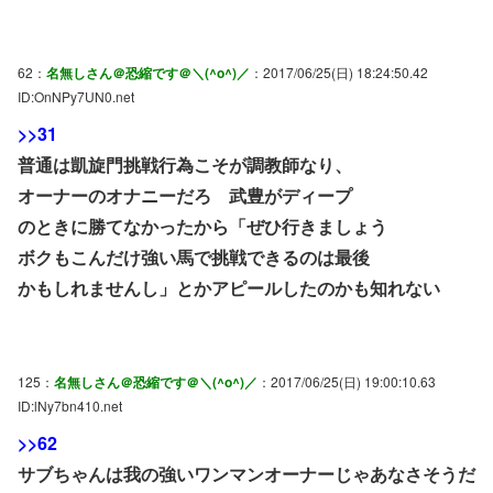
62：
名無しさん＠恐縮です＠＼(^o^)／
：2017/06/25(日) 18:24:50.42
ID:OnNPy7UN0.net
>>31
普通は凱旋門挑戦行為こそが調教師なり、
オーナーのオナニーだろ 武豊がディープ
のときに勝てなかったから「ぜひ行きましょう
ボクもこんだけ強い馬で挑戦できるのは最後
かもしれませんし」とかアピールしたのかも知れない
125：
名無しさん＠恐縮です＠＼(^o^)／
：2017/06/25(日) 19:00:10.63
ID:lNy7bn410.net
>>62
サブちゃんは我の強いワンマンオーナーじゃあなさそうだ