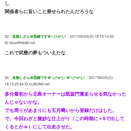
し
関係者らに旨いこと乗せられたんだろうな
32：
名無しさん＠恐縮です＠＼(^o^)／
：2017/06/25(日) 18:15:14.50
ID:V0uHPKK80.net
これで武豊の夢もついえたな
34：
名無しさん＠恐縮です＠＼(^o^)／＠＼(^o^)／
：2017/06/25(日)
18:15:25.84 ID:nrJtib/M0.net
多分最初から北島オーナーは凱旋門賞走らせる気なかった
んじゃないかな。
でも周りがあまりにも五月蝿いから登録だけはした。
で、今回わざと微妙な仕上がり（この時期に＋6で出して
くるとかｗ）にして出走させた。