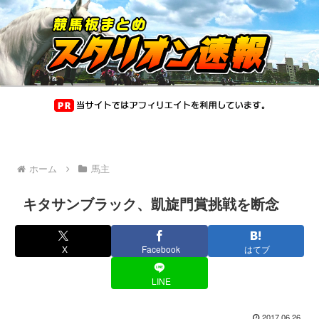
ホーム
馬主
キタサンブラック、凱旋門賞挑戦を断念
X
Facebook
はてブ
LINE
2017.06.26