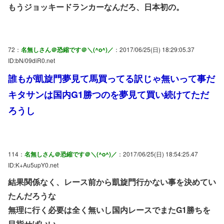
もうジョッキードランカーなんだろ、日本初の。
72：
名無しさん＠恐縮です＠＼(^o^)／
：2017/06/25(日) 18:29:05.37
ID:bN/09diR0.net
誰もが凱旋門夢見て馬買ってる訳じゃ無いって事だ
キタサンは国内G1勝つのを夢見て買い続けてただ
ろうし
114：
名無しさん＠恐縮です＠＼(^o^)／
：2017/06/25(日) 18:54:25.47
ID:K+Au5upY0.net
結果関係なく、レース前から凱旋門行かない事を決めてい
たんだろうな
無理に行く必要は全く無いし国内レースでまたG1勝ちを
目指せばいい