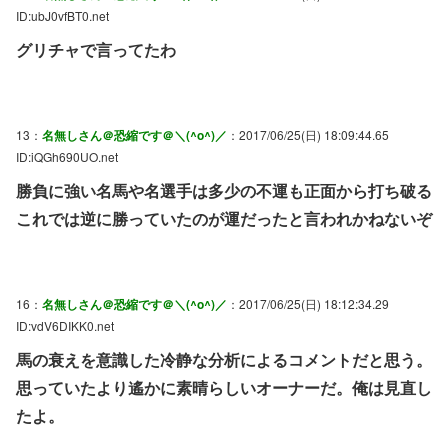
ID:ubJ0vfBT0.net
グリチャで言ってたわ
13：
名無しさん＠恐縮です＠＼(^o^)／
：2017/06/25(日) 18:09:44.65
ID:iQGh690UO.net
勝負に強い名馬や名選手は多少の不運も正面から打ち破る
これでは逆に勝っていたのが運だったと言われかねないぞ
16：
名無しさん＠恐縮です＠＼(^o^)／
：2017/06/25(日) 18:12:34.29
ID:vdV6DIKK0.net
馬の衰えを意識した冷静な分析によるコメントだと思う。
思っていたより遙かに素晴らしいオーナーだ。俺は見直し
たよ。