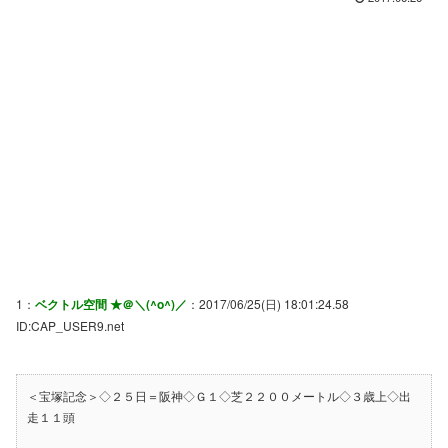
1：
ベクトル空間 ★＠＼(^o^)／
：2017/06/25(日) 18:01:24.58
ID:CAP_USER9.net
＜宝塚記念＞◇２５日＝阪神◇Ｇ１◇芝２２００メートル◇３歳上◇出
走１１頭