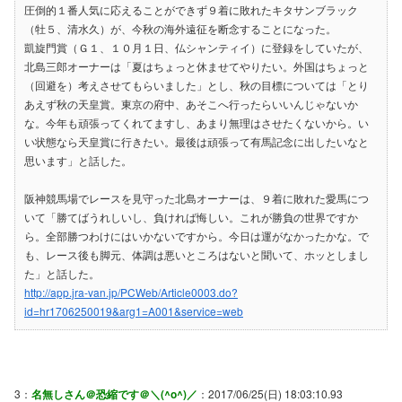
圧倒的１番人気に応えることができず９着に敗れたキタサンブラック
（牡５、清水久）が、今秋の海外遠征を断念することになった。
凱旋門賞（Ｇ１、１０月１日、仏シャンティイ）に登録をしていたが、
北島三郎オーナーは「夏はちょっと休ませてやりたい。外国はちょっと
（回避を）考えさせてもらいました」とし、秋の目標については「とり
あえず秋の天皇賞。東京の府中、あそこへ行ったらいいんじゃないか
な。今年も頑張ってくれてますし、あまり無理はさせたくないから。い
い状態なら天皇賞に行きたい。最後は頑張って有馬記念に出したいなと
思います」と話した。
阪神競馬場でレースを見守った北島オーナーは、９着に敗れた愛馬につ
いて「勝てばうれしいし、負ければ悔しい。これが勝負の世界ですか
ら。全部勝つわけにはいかないですから。今日は運がなかったかな。で
も、レース後も脚元、体調は悪いところはないと聞いて、ホッとしまし
た」と話した。
http://app.jra-van.jp/PCWeb/Article0003.do?
id=hr1706250019&arg1=A001&service=web
3：
名無しさん＠恐縮です＠＼(^o^)／
：2017/06/25(日) 18:03:10.93