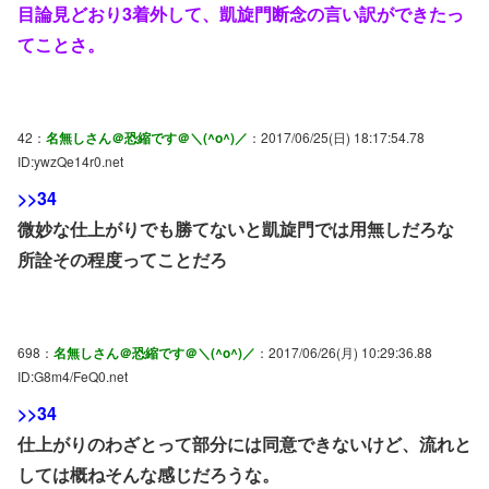
目論見どおり3着外して、凱旋門断念の言い訳ができたっ
てことさ。
42：
名無しさん＠恐縮です＠＼(^o^)／
：2017/06/25(日) 18:17:54.78
ID:ywzQe14r0.net
>>34
微妙な仕上がりでも勝てないと凱旋門では用無しだろな
所詮その程度ってことだろ
698：
名無しさん＠恐縮です＠＼(^o^)／
：2017/06/26(月) 10:29:36.88
ID:G8m4/FeQ0.net
>>34
仕上がりのわざとって部分には同意できないけど、流れと
しては概ねそんな感じだろうな。