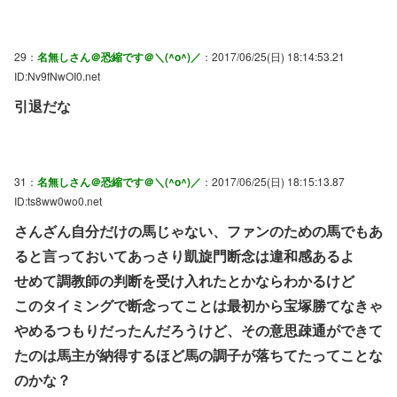
29：
名無しさん＠恐縮です＠＼(^o^)／
：2017/06/25(日) 18:14:53.21
ID:Nv9fNwOI0.net
引退だな
31：
名無しさん＠恐縮です＠＼(^o^)／
：2017/06/25(日) 18:15:13.87
ID:ts8ww0wo0.net
さんざん自分だけの馬じゃない、ファンのための馬でもあ
ると言っておいてあっさり凱旋門断念は違和感あるよ
せめて調教師の判断を受け入れたとかならわかるけど
このタイミングで断念ってことは最初から宝塚勝てなきゃ
やめるつもりだったんだろうけど、その意思疎通ができて
たのは馬主が納得するほど馬の調子が落ちてたってことな
のかな？