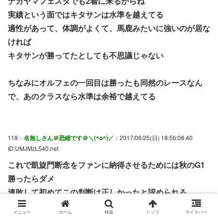
ナカヤマフェスタでも2着に来るからね
実績という面ではキタサンは水準を越えてる
適性があって、体調がよくて、馬鹿みたいに強いのが居な
ければ
キタサンが勝ってたとしても不思議じゃない
ちなみにオルフェの一回目は勝ったも同然のレースなん
で、あのクラスなら水準は余裕で越えてる
118：
名無しさん＠恐縮です＠＼(^o^)／
：2017/06/25(日) 18:56:08.40
ID:UMJMzL540.net
これで凱旋門断念をファンに納得させるためには秋のG1
勝ったらダメ
連敗して初めてこの判断は正しかったと認められる
メニュー
ホーム
検索
トップ
サイドバー