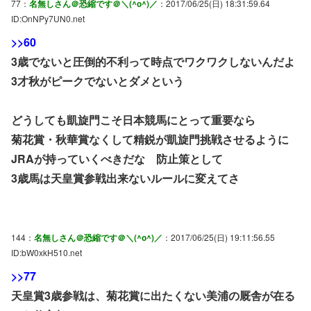
77：
名無しさん＠恐縮です＠＼(^o^)／
：2017/06/25(日) 18:31:59.64
ID:OnNPy7UN0.net
>>60
3歳でないと圧倒的不利って時点でワクワクしないんだよ
3才秋がピークでないとダメという
どうしても凱旋門こそ日本競馬にとって重要なら
菊花賞・秋華賞なくして精鋭が凱旋門挑戦させるように
JRAが持っていくべきだな 防止策として
3歳馬は天皇賞参戦出来ないルールに変えてさ
144：
名無しさん＠恐縮です＠＼(^o^)／
：2017/06/25(日) 19:11:56.55
ID:bW0xkH510.net
>>77
天皇賞3歳参戦は、菊花賞に出たくない美浦の厩舎が在る