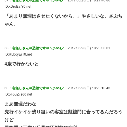
ID:kDroEaIY0.net
「あまり無理はさせたくないから。」やさしいな、さぶち
ゃん。
58：
名無しさん＠恐縮です＠＼(^o^)／
：2017/06/25(日) 18:23:00.01
ID:RLbcyErT0.net
4歳で行かないと
60：
名無しさん＠恐縮です＠＼(^o^)／
：2017/06/25(日) 18:23:10.43
ID:5F5uZ+s60.net
まあ無理だわな
先行イケイケ残り狙いの客室は凱旋門に合ってるんだろう
けど