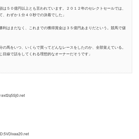
額は５０億円以上とも言われています。２０１２年のセレクトセールでは、
て、わずか１分４０秒での決着でした」
勝利はまだなく、これまでの獲得賞金は３５億円あまりだという。競馬で儲
分の馬をいつ、いくらで買ってどんなレースをしたのか、全部覚えている。
じ目線で話をしてくれる理想的なオーナーだそうです」
:exf2q5Sj0.net
ID:5VDlxaa20.net