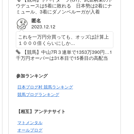
ウデュースは5着に敗れる 日本勢は2着にナ
ミュール、3着にダノンベルーガが入着
匿名
2023.12.12
これを一万円分買っても、オッズは計算上
１０００倍くらいにしか...
【競馬】中山7R３連単で1353万390円…1
千万円オーバーは31本目で15番目の高配当
参加ランキング
日本ブログ村 競馬ランキング
競馬ブログランキング
【相互】アンテナサイト
マトメンタル
オールブログ