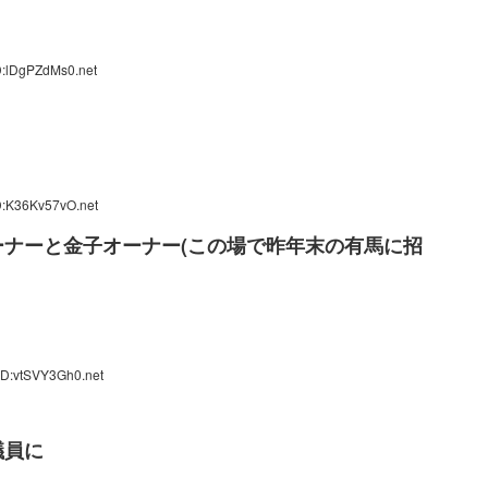
D:lDgPZdMs0.net
D:K36Kv57vO.net
ナーと金子オーナー(この場で昨年末の有馬に招
ID:vtSVY3Gh0.net
議員に