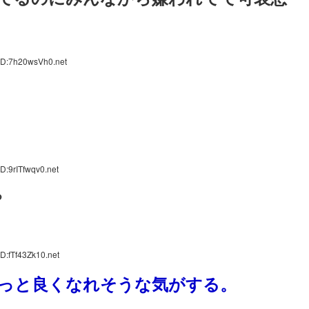
ID:7h20wsVh0.net
D:9rITfwqv0.net
ろ
D:fTf43Zk10.net
っと良くなれそうな気がする。