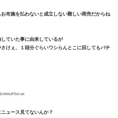
もお布施を払わないと成立しない難しい商売だからね
納していた事に由来しているが
やさけぇ、１頭分ぐらいワシらんとこに回してもバチ
ID:tVAXJPTo0.net
にニュース見てないんか？