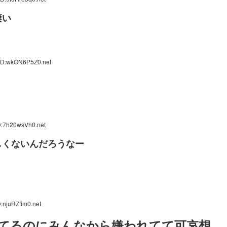
凄い
 ID:wkON6P5Z0.net
D:7h20wsVh0.net
しくないんだろうなー
:njuRZfim0.net
てるのにみんなから嫌われてて可哀想