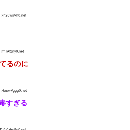
D:7h20wsVh0.net
:mtTAf2ny0.net
てるのに
D:HapwVggg0.net
毒すぎる
D:9t0Hre5q0.net