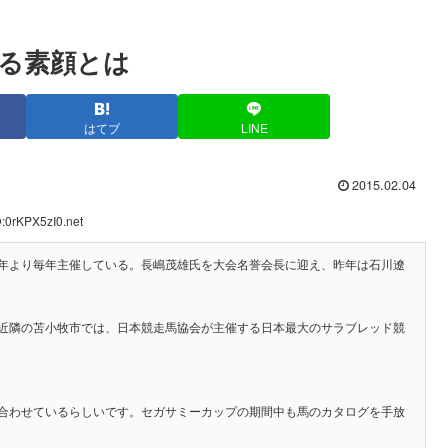
る素顔とは
はてブ
LINE
2015.02.04
:0rKPX5zI0.net
年より毎年主催している。長嶋茂雄氏を大会名誉会長に迎え、昨年は石川遼
近隣の苫小牧市では、日本競走馬協会が主催する日本最大のサラブレッド競
合わせているらしいです。セガサミーカップの期間中も馬のカタログを手放