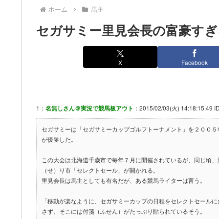
ホーム
馬主
セガサミー里見会長の富豪すぎ
X
Facebook
1：
名無しさん＠実況で競馬板アウト
：2015/02/03(火) 14:18:15.49 ID
セガサミーは「セガサミーカップゴルフトーナメント」を２００５
が優勝した。
この大会は北海道千歳市で毎年７月に開催されているが、同じ頃、
（せ）り市「セレクトセール」が開かれる。
里見会長は馬主としても有名だが、ある競馬ライターは言う。
「移動が楽なように、セガサミーカップの日程をセレクトセールに
さず、そこには付箋（ふせん）がたっぷり貼られているそう。