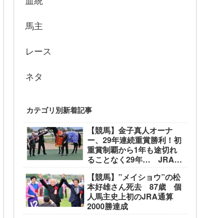
血統
馬主
レース
ネタ
カテゴリ別新着記事
【競馬】金子真人オーナ
ー、29年連続重賞勝利！初
重賞制覇から1年も途切れ
ることなく29年… JRA重
賞は122勝目 ネット「す
【競馬】”メイショウ”の松
ごすぎる」
本好雄さん死去 87歳 個
人馬主史上初のJRA通算
2000勝達成