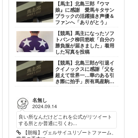
【馬主】北島三郎『ウマ
娘』に感謝 愛馬キタサン
ブラックの活躍描き声優＆
ファンへ「ありがとう」
【競馬】馬主になったソフ
トバンク柳田悠岐「自分の
勝負服が届きました」着用
した写真を投稿
【競馬】北島三郎が引退イ
クイノックスに感謝「父を
超えて世界一…華のある引
き際に拍手」所有馬産駒筆
頭
名無し
2024.09.14
良い所なんだけどこれを公式がリツイート
する所とか普通に引くわ...
【朗報】ヴェルサイユリゾートファーム、