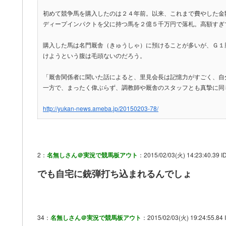
初めて競争馬を購入したのは２４年前。以来、これまで費やした金
ディープインパクトを父に持つ馬を２億５千万円で落札。高額すぎ
購入した馬は名門厩舎（きゅうしゃ）に預けることが多いが、Ｇ１
けようという腹は毛頭ないのだろう。
「厩舎関係者に聞いた話によると、里見会長は記憶力がすごく、自
一方で、まったく偉ぶらず、調教師や厩舎のスタッフとも真摯に同
http://yukan-news.ameba.jp/20150203-78/
2：
名無しさん＠実況で競馬板アウト
：2015/02/03(火) 14:23:40.39 ID
でも自宅に銃弾打ち込まれるんでしょ
34：
名無しさん＠実況で競馬板アウト
：2015/02/03(火) 19:24:55.84 