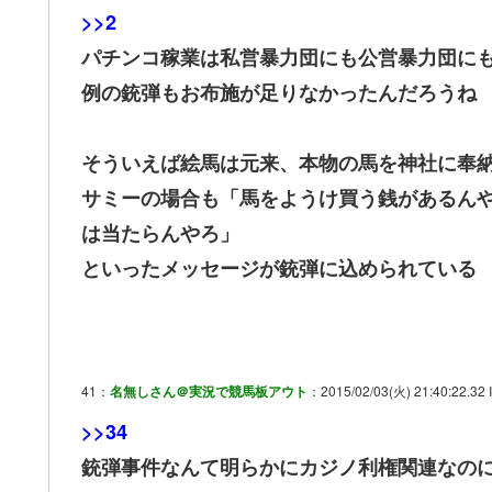
>>2
パチンコ稼業は私営暴力団にも公営暴力団に
例の銃弾もお布施が足りなかったんだろうね
そういえば絵馬は元来、本物の馬を神社に奉
サミーの場合も「馬をようけ買う銭があるん
は当たらんやろ」
といったメッセージが銃弾に込められている
41：
名無しさん＠実況で競馬板アウト
：2015/02/03(火) 21:40:22.32 
>>34
銃弾事件なんて明らかにカジノ利権関連なの