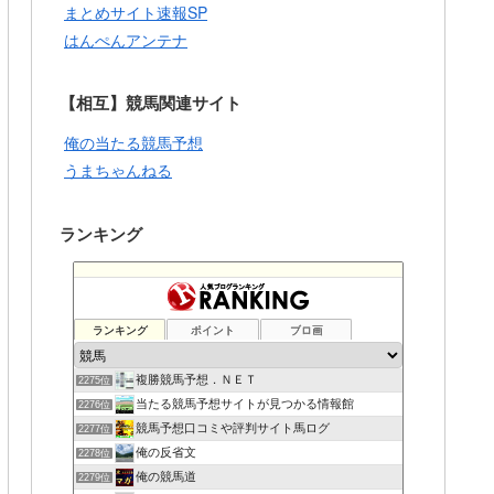
まとめサイト速報SP
はんぺんアンテナ
【相互】競馬関連サイト
俺の当たる競馬予想
うまちゃんねる
ランキング
ランキング
ポイント
ブロ画
複勝競馬予想．ＮＥＴ
2275位
当たる競馬予想サイトが見つかる情報館
2276位
競馬予想口コミや評判サイト馬ログ
2277位
俺の反省文
2278位
俺の競馬道
2279位