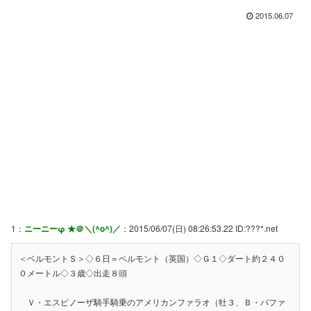
2015.06.07
1：
ニーニーφ ★＠＼(^o^)／
：2015/06/07(日) 08:26:53.22 ID:???*.net
＜ベルモントＳ＞◇６日＝ベルモント（英国）◇Ｇ１◇ダート約２４０
０メートル◇３歳◇出走８頭
Ｖ・エスピノーザ騎手騎乗のアメリカンファラオ（牡３、Ｂ・バファ