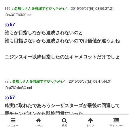
112：
名無しさん＠恐縮です＠＼(^o^)／
：2015/06/07(日) 08:56:27.21
ID:43CEtXiQ0.net
>>57
誰もが目指しながら達成されないのと
誰も目指さないから達成されないのでは価値が違うよね
ニジンスキー以降目指したのはキャメロットだけでしょ
77：
名無しさん＠恐縮です＠＼(^o^)／
：2015/06/07(日) 08:47:44.31
ID:pZlOxteGO.net
>>57
確実に取れたであろうシーザスターズが最後の回避して
愛チャンピオンから凱旋門賞にいった
メニュー
ホーム
検索
トップ
サイドバー