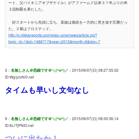
ート、父パイオニアオブザナイル）がアファームド以来３７年ぶりの米
３冠制覇を果たした。
好スタートから先頭に立ち、直線は後続を一方的に突き放す圧勝だっ
た。２着はフロステッド。
http://p.nikkansports.com/goku-uma/news/article.zpl?
topic_id=1&id=1488717&year=2015&month=6&day=7
3：
名無しさん＠恐縮です＠＼(^o^)／
：2015/06/07(日) 08:27:35.02
ID:Wg/yzxN/0.net
タイムも早いし文句なし
9：
名無しさん＠恐縮です＠＼(^o^)／
：2015/06/07(日) 08:30:36.14
ID:6LrTjPNIO.net
ついに出たか！