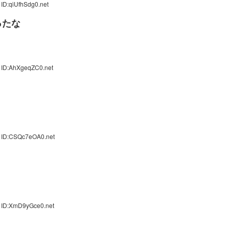
ID:qiUfhSdg0.net
ったな
 ID:AhXgeqZC0.net
0 ID:CSQc7eOA0.net
 ID:XmD9yGce0.net