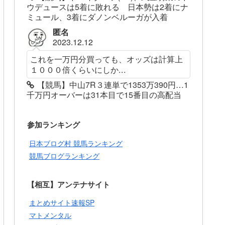
ウデュースは5着に敗れる 日本勢は2着にナ
ミュール、3着にダノンベルーガが入着
匿名
2023.12.12
これを一万円分買っても、オッズは計算上
１０００倍くらいにしか...
【競馬】中山7R３連単で1353万390円…1
千万円オーバーは31本目で15番目の高配当
参加ランキング
日本ブログ村 競馬ランキング
競馬ブログランキング
【相互】アンテナサイト
まとめサイト速報SP
マトメンタル