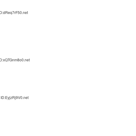
ID:dReq7rF50.net
ID:xQTGnm8o0.net
ID:EyjzRj9V0.net