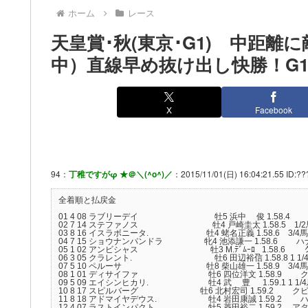
ホーム
レース
天皇賞･秋(東京･G1) 中距
中）直線早め抜け出し快勝！G1
X
Facebook
94：
丁稚ですがφ ★＠＼(^o^)／
：2015/11/01(日) 16:04:21.55 ID:???
全着順と払戻金
01 4 08 ラブリーデイ 牡5 浜中 俊 1.58.4 --- 58
02 7 14 ステファノス 牡4 戸崎圭太 1.58.5 1/2馬身 5
03 8 16 イスラボニータ. 牡4 蛯名正義 1.58.6 3/4馬身 58
04 7 15 ショウナンパンドラ 牝4 池添謙一 1.58.6 ハナ 56
05 1 02 アンビシャス 牡3 M.ﾃﾞﾑｰﾛ_ 1.58.6 クビ. 
06 3 05 クラレント. 牡6 田辺裕信 1.58.8 1 1/4馬身 
07 5 10 ペルーサ 牡8 柴山雄一 1.58.9 3/4馬身 58.
08 1 01 ディサイファ 牡6 四位洋文 1.58.9 クビ. 58
09 5 09 エイシンヒカリ. 牡4 武 豊 1.59.1 1 1/4馬身 5
10 8 17 スピルバーグ 牡6 北村宏司 1.59.2 クビ. 58
11 8 18 アドマイヤデウス. 牡4 岩田康誠 1.59.2 ハナ 5
12 4 07 ラストインパクト. 牡5 菱田裕二 1.59.2 アタマ. 5