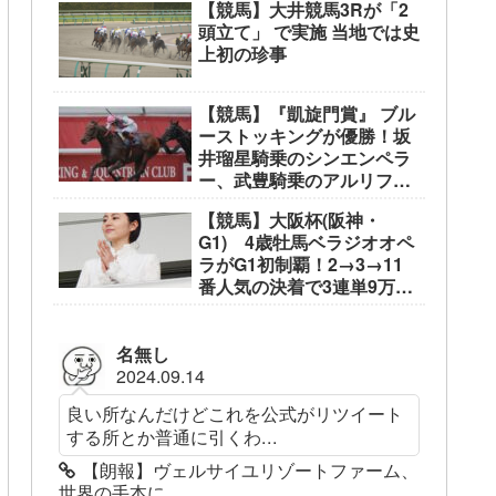
【競馬】大井競馬3Rが「2
頭立て」 で実施 当地では史
上初の珍事
【競馬】『凱旋門賞』 ブル
ーストッキングが優勝！坂
井瑠星騎乗のシンエンペラ
ー、武豊騎乗のアルリファ
ーは着外に沈む…
【競馬】大阪杯(阪神・
G1) 4歳牡馬ベラジオオペ
ラがG1初制覇！2→3→11
番人気の決着で3連単9万
3050円
名無し
2024.09.14
良い所なんだけどこれを公式がリツイート
する所とか普通に引くわ...
【朗報】ヴェルサイユリゾートファーム、
世界の手本に