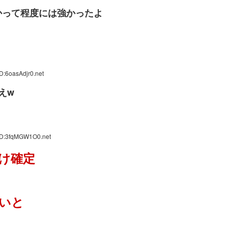
かって程度には強かったよ
D:6oasAdjr0.net
えw
ID:3fqMGW1O0.net
け確定
いと