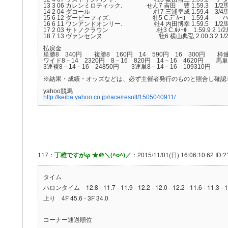
13 3 06 カレンミロティック. せん7 吉田 豊 1.59.3 1/2馬身 5
14 2 04 ダコール .牡7 三浦皇成 1.59.4 3/4馬身 58
15 6 12 ダービーフィズ. 牡5 C.ﾃﾞﾑｰﾛ 1.59.4 ハナ 5
16 6 11 ワンアンドオンリー. 牡4 内田博幸 1.59.5 1/2馬身 
17 2 03 サトノクラウン .牡3 C.ﾙﾒｰﾙ _ 1.59.9 2 1/2馬身 
18 7 13 ヴァンセンヌ 牡6 横山典弘 2.00.3 2 1/2馬身 5
払戻金
単勝8 340円 複勝8 160円 14 590円 16 300円 枠連
ワイド8－14 2320円 8－16 820円 14－16 4620円 馬単8
3連複8－14－16 24850円 3連単8－14－16 109310円
※結果・成績・オッズなどは、必ず主催者発行のものと照合し確認
yahoo競馬
http://keiba.yahoo.co.jp/race/result/1505040911/
117：
丁稚ですがφ ★＠＼(^o^)／
：2015/11/01(日) 16:06:10.62 ID:?
タイム
ハロンタイム 12.8 - 11.7 - 11.9 - 12.2 - 12.0 - 12.2 - 11.6 - 11.3 - 1
上り 4F 45.6 - 3F 34.0
コーナー通過順位