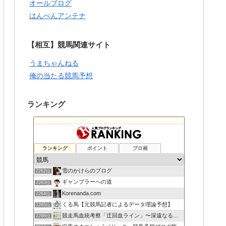
オールブログ
はんぺんアンテナ
【相互】競馬関連サイト
うまちゃんねる
俺の当たる競馬予想
ランキング
ランキング
ポイント
ブロ画
雪のかけらのブログ
2262位
ギャンブラーへの道
2263位
Korenanda.com
2264位
くる馬【元競馬記者によるデータ理論予想】
2265位
競走馬血統考察「迂回血ライン」〜深遠なる血の連鎖〜
2266位