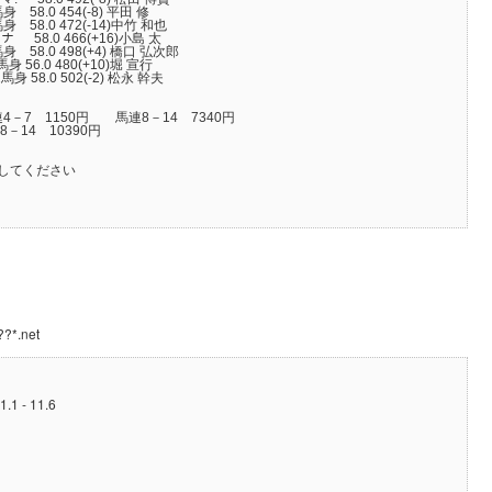
8.0 454(-8) 平田 修
.0 472(-14)中竹 和也
8.0 466(+16)小島 太
58.0 498(+4) 橋口 弘次郎
56.0 480(+10)堀 宣行
8.0 502(-2) 松永 幹夫
4－7 1150円 馬連8－14 7340円
－14 10390円
してください
??*.net
1.1 - 11.6