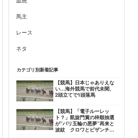
血統
馬主
レース
ネタ
カテゴリ別新着記事
【競馬】日本じゃありえな
い…海外競馬で前代未聞、
2頭立てで1頭落馬
【競馬】「電子ルーレッ
ト？」凱旋門賞の枠順抽選
が”パリ五輪の悪夢”再来と
波紋 クロワとビザンチン
が外枠