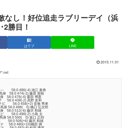
離に敵なし！好位追走ラブリーデイ（浜
･2勝目！
はてブ
LINE
2015.11.01
*.net
.0 486(-4) 池江 泰寿
8.0 474(-2) 藤原 英昭
.0 476(-4) 栗田 博憲
.0 438(-2) 高野 友和
56.0 458(+2) 音無 秀孝
58.0 498( 0) 橋口 弘次郎
0 512(-6) 藤沢 和雄
.0 498(-2) 小島 太
8.0 500( 0) 坂口 正則
.0 506(+6) 藤沢 和雄
8.0 480(+10)橋田 満
8.0 492(-8) 松田 博資