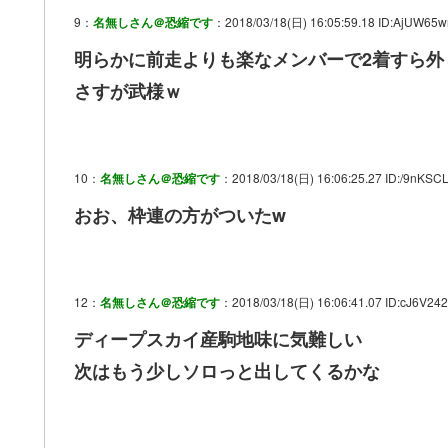
9：
名無しさん＠恐縮です
：2018/03/18(日) 16:05:59.18 ID:AjUW65w
明らかに前走よりも楽なメンバーで2着すら外
さすが武様ｗ
10：
名無しさん＠恐縮です
：2018/03/18(日) 16:06:25.27 ID:/9nKSCL
おお、枠連の方がついたw
12：
名無しさん＠恐縮です
：2018/03/18(日) 16:06:41.07 ID:cJ6V242
ディープスカイ産駒地味に気難しい
次はもう少しソロっと出してくるかな