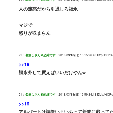
人の迷惑だから引退しろ福永
マジで
怒りが収まらん
22：
名無しさん＠恐縮です
：2018/03/18(日) 16:15:26.43 ID:pU36bX
>>16
福永外して買えばいいだけやんw
51：
名無しさん＠恐縮です
：2018/03/18(日) 16:59:34.13 ID:lvJxfQRq
>>16
アルバートは調教いまいちって新聞に載って