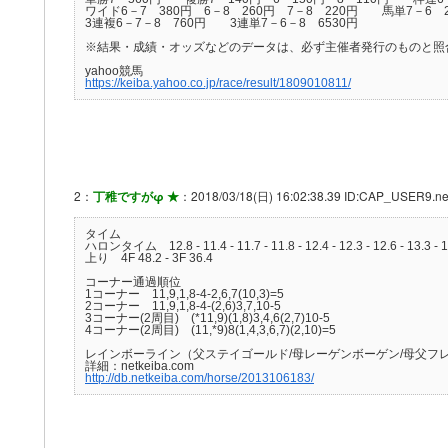
ワイド6－7 380円 6－8 260円 7－8 220円 馬単7－6 2
3連複6－7－8 760円 3連単7－6－8 6530円
※結果・成績・オッズなどのデータは、必ず主催者発行のものと照
yahoo競馬
https://keiba.yahoo.co.jp/race/result/1809010811/
2：
丁稚ですがφ ★
：2018/03/18(日) 16:02:38.39 ID:CAP_USER9.ne
タイム
ハロンタイム 12.8 - 11.4 - 11.7 - 11.8 - 12.4 - 12.3 - 12.6 - 13.3 - 12.8
上り 4F 48.2 - 3F 36.4
コーナー通過順位
1コーナー 11,9,1,8-4-2,6,7(10,3)=5
2コーナー 11,9,1,8-4-(2,6)3,7,10-5
3コーナー(2周目) (*11,9)(1,8)3,4,6(2,7)10-5
4コーナー(2周目) (11,*9)8(1,4,3,6,7)(2,10)=5
レインボーライン（父ステイゴールド/母レーゲンボーゲン/母父フ
詳細：netkeiba.com
http://db.netkeiba.com/horse/2013106183/