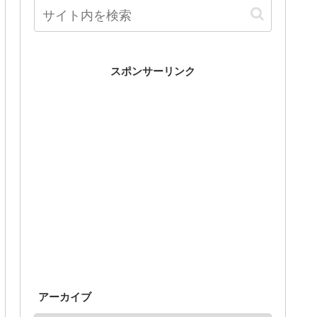
スポンサーリンク
アーカイブ