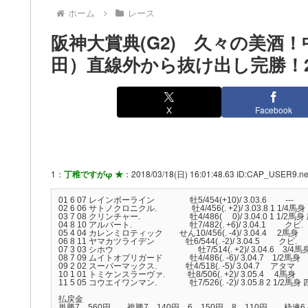
ホーム
レース
阪神大賞典(G2) 久々の美酒
田）直線外から抜け出し完勝！
X
Facebook
1：
丁稚ですがφ ★
：2018/03/18(日) 16:01:48.63 ID:CAP_USER9.ne
01 6 07 レインボーライン 牡5/454(+10)/ 3.03.6 --
02 6 06 サトノクロニクル. 牡4/456(. +2)/ 3.03.8 1 1/4
03 7 08 クリンチャー. 牡4/486( 0)/ 3.04.0 1 1/2
04 8 10 アルバート. 牡7/482(. +6)/ 3.04.1 クビ
05 4 04 カレンミロティック せん10/456(. -4)/ 3.04.4 2
06 8 11 ヤマカツライデン 牡6/544(. -2)/ 3.04.5 ク
07 3 03 シホウ 牡7/514(. +2)/ 3.04.6 3/4馬
08 7 09 ムイトオブリガード 牡4/486(. -6)/ 3.04.7 1/2
09 2 02 スーパーマックス. 牡4/518(. -5)/ 3.04.7 ア
10 1 01 トミケンスラーヴァ. 牡8/506(. +2)/ 3.05.4 4
11 5 05 コウエイワンマン. 牡7/526(. -2)/ 3.05.8 2 1/2
払戻金
単勝7 560円 複勝7 140円 6 150円 8 110円 枠連6