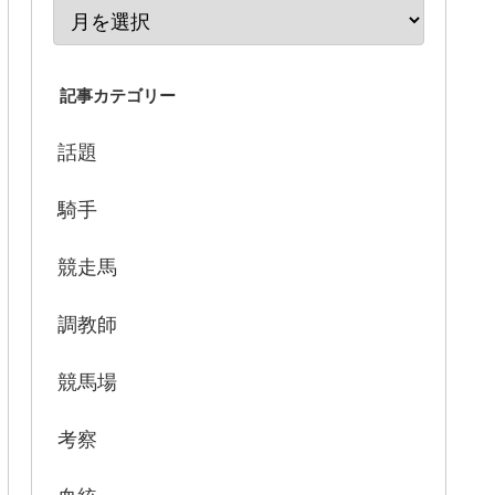
記事カテゴリー
話題
騎手
競走馬
調教師
競馬場
考察