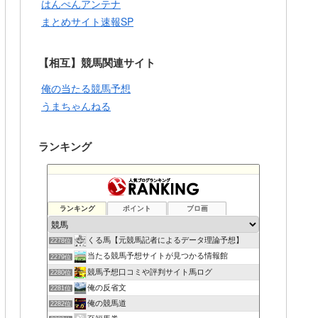
はんぺんアンテナ
まとめサイト速報SP
【相互】競馬関連サイト
俺の当たる競馬予想
うまちゃんねる
ランキング
ランキング
ポイント
ブロ画
くる馬【元競馬記者によるデータ理論予想】
2278位
当たる競馬予想サイトが見つかる情報館
2279位
競馬予想口コミや評判サイト馬ログ
2280位
俺の反省文
2281位
俺の競馬道
2282位