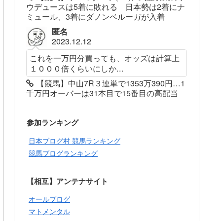
ウデュースは5着に敗れる 日本勢は2着にナ
ミュール、3着にダノンベルーガが入着
匿名
2023.12.12
これを一万円分買っても、オッズは計算上
１０００倍くらいにしか...
【競馬】中山7R３連単で1353万390円…1
千万円オーバーは31本目で15番目の高配当
参加ランキング
日本ブログ村 競馬ランキング
競馬ブログランキング
【相互】アンテナサイト
オールブログ
マトメンタル