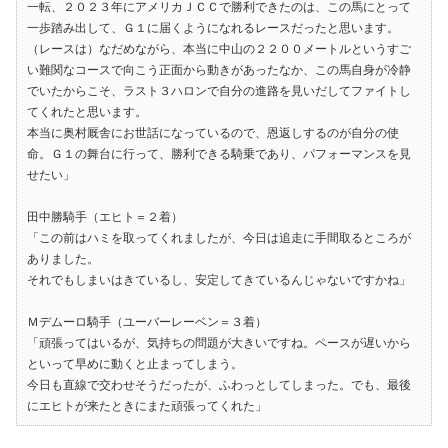
一転、２０２３年にアメリカＪＣＣで勝利できたのは、この馬にとって
一歩踏み出して、Ｇ１に届くようになれるレースだったと思います。
（レースは）なだめながら、本当に中山の２２００メートルというすご
い難関なコースで向こう正面から動きがあったなか、この馬自身が冷静
でいたからこそ、ラスト３ハロンで自分の進路を見いだしてファイトし
てくれたと思います。
本当に奥村厩舎にお世話になっているので、恩返しするのが自分の使
命。Ｇ１の舞台に行って、勝利できる騎乗であり、パフォーマンスを見
せたい」
田中勝騎手（エヒト＝２着）
「この前はハミを取ってくれましたが、今日は追走に手間取るところが
ありました。
それでもしまいはきているし、安定してきているんじゃないですかね」
Ｍデムーロ騎手（ユーバーレーベン＝３着）
「頑張ってはいるが、気持ちの問題が大きいですね。ペースが遅いから
といって早めに動くと止まってしまう。
今日も直線で交わせそうだったが、ふわっとしてしまった。でも、最後
にエヒトが来たときにまた頑張ってくれた」