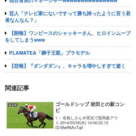
仙台育英のマネージャーwwwwwwwwwwwwwww
芸人「テレビ家にないですって勝ち誇ったように言う若
者なんなん？」
【朗報】ワンピースのシャッキーさん、ヒロインムーブ
をしてしまうwww
PLAMATEA「獅子王凱」プラモデル
【悲報】『ダンダダン』、キャラを増やしすぎて逝く
関連記事
ゴールドシップ 岩田との新コン
競走馬
ビ
1： 名無しさん＠実況で競馬板アウ
ト:2014/03/05(水) 14:00:23.13
ID:MwR6AxTq0