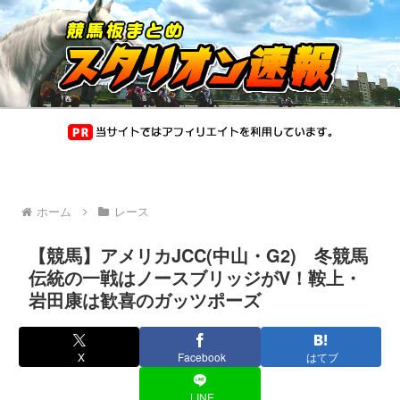
ホーム
レース
【競馬】アメリカJCC(中山・G2) 冬競馬
伝統の一戦はノースブリッジがV！鞍上・
岩田康は歓喜のガッツポーズ
X
Facebook
はてブ
LINE