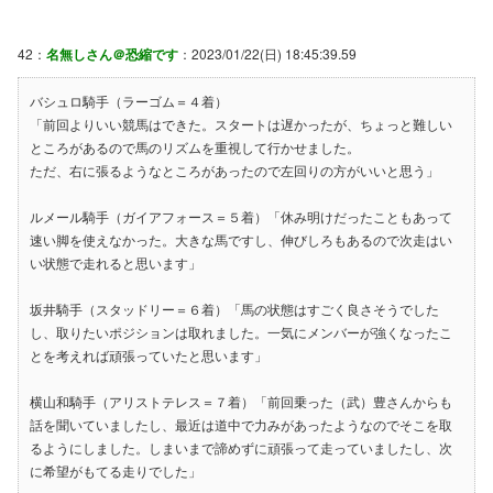
42：
名無しさん＠恐縮です
：2023/01/22(日) 18:45:39.59
バシュロ騎手（ラーゴム＝４着）
「前回よりいい競馬はできた。スタートは遅かったが、ちょっと難しい
ところがあるので馬のリズムを重視して行かせました。
ただ、右に張るようなところがあったので左回りの方がいいと思う」
ルメール騎手（ガイアフォース＝５着）「休み明けだったこともあって
速い脚を使えなかった。大きな馬ですし、伸びしろもあるので次走はい
い状態で走れると思います」
坂井騎手（スタッドリー＝６着）「馬の状態はすごく良さそうでした
し、取りたいポジションは取れました。一気にメンバーが強くなったこ
とを考えれば頑張っていたと思います」
横山和騎手（アリストテレス＝７着）「前回乗った（武）豊さんからも
話を聞いていましたし、最近は道中で力みがあったようなのでそこを取
るようにしました。しまいまで諦めずに頑張って走っていましたし、次
に希望がもてる走りでした」