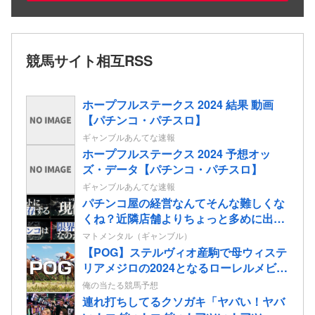
競馬サイト相互RSS
ホープフルステークス 2024 結果 動画
【パチンコ・パチスロ】
ギャンブルあんてな速報
ホープフルステークス 2024 予想オッ
ズ・データ【パチンコ・パチスロ】
ギャンブルあんてな速報
パチンコ屋の経営なんてそんな難しくな
くね？近隣店舗よりちょっと多めに出し
ておけば勝手に客が寄ってくるのに強欲
マトメンタル（ギャンブル）
すぎて極限まで搾り取るから客が飛ぶん
【POG】ステルヴィオ産駒で母ウィステ
だよ
リアメジロの2024となるローレルメビウ
スの2歳情報
俺の当たる競馬予想
連れ打ちしてるクソガキ「ヤバい！ヤバ