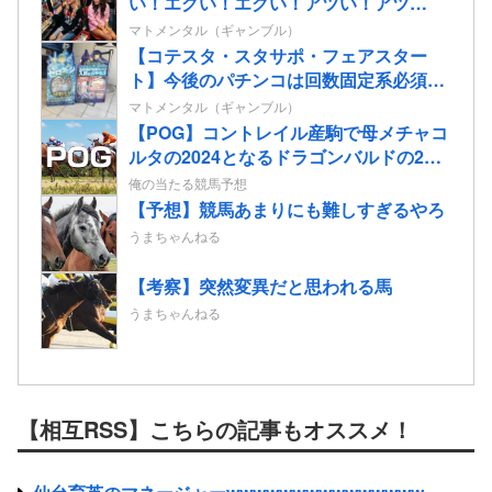
い！エグい！エグい！アツい！アツ
い！」←語彙力無さすぎだろｗｗｗ
マトメンタル（ギャンブル）
【コテスタ・スタサポ・フェアスター
ト】今後のパチンコは回数固定系必須で
いいよな。そして釘は完全に廃止するべ
マトメンタル（ギャンブル）
き
【POG】コントレイル産駒で母メチャコ
ルタの2024となるドラゴンバルドの2歳
情報
俺の当たる競馬予想
【予想】競馬あまりにも難しすぎるやろ
うまちゃんねる
【考察】突然変異だと思われる馬
うまちゃんねる
【相互RSS】こちらの記事もオススメ！