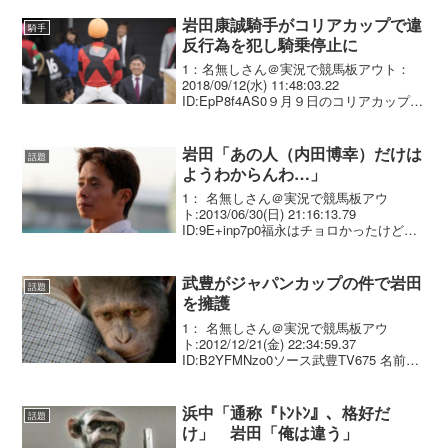
岩田康誠騎手がコリアカップで違
騎手
反行為を犯し騎乗停止に
1：名無しさん＠実況で競馬板アウト：
2018/09/12(水) 11:48:03.22
ID:EpP8f4AS0９月９日のコリアカップに
おいて、ロンドンタウンに騎乗した岩田
康誠騎手は韓国馬事会競馬施行規程第８
１条第２項（いかなる騎手も発走後...
岩田「あの人（内田博幸）だけは
話題
ようわからんわ…」
1： 名無しさん＠実況で競馬板アウ
ト:2013/06/30(日) 21:16:13.79
ID:9E+inp7p0福永はチョロかったけどｗ
ウチパクは何するかわからん・・・ソー
スは今日のみんなのKEIBA
武豊がジャパンカップの件で岩田
話題
を擁護
1： 名無しさん＠実況で競馬板アウ
ト:2012/12/21(金) 22:34:59.37
ID:B2YFMNzo0ソース武豊TV675 名前：
名無しさん＠実況で競馬板アウト 投稿
日：2012/12/21(金) 22:33:02.90 ID:...
浜中「通称『ﾄﾝﾄﾝ』、格好だ
話題
け」 岩田「俺は違う」