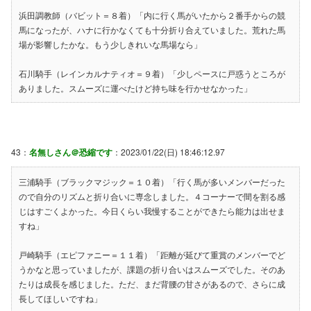
浜田調教師（バビット＝８着）「内に行く馬がいたから２番手からの競
馬になったが、ハナに行かなくても十分折り合えていました。荒れた馬
場が影響したかな。もう少しきれいな馬場なら」
石川騎手（レインカルナティオ＝９着）「少しペースに戸惑うところが
ありました。スムーズに運べたけど持ち味を行かせなかった」
43：
名無しさん＠恐縮です
：2023/01/22(日) 18:46:12.97
三浦騎手（ブラックマジック＝１０着）「行く馬が多いメンバーだった
ので自分のリズムと折り合いに専念しました。４コーナーで間を割る感
じはすごくよかった。今日くらい我慢することができたら能力は出せま
すね」
戸崎騎手（エピファニー＝１１着）「距離が延びて重賞のメンバーでど
うかなと思っていましたが、課題の折り合いはスムーズでした。そのあ
たりは成長を感じました。ただ、まだ背腰の甘さがあるので、さらに成
長してほしいですね」