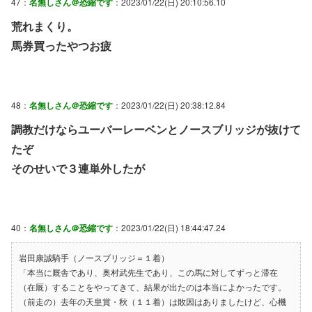
47：
名無しさん＠恐縮です
：2023/01/22(日) 20:10:56.10
荒れまくり。
馬券買ったやつお疲
48：
名無しさん＠恐縮です
：2023/01/22(日) 20:38:12.84
調教だけならユーバーレーベンとノースブリッジが抜けて
たぞ
そのせいで３連単外したが
40：
名無しさん＠恐縮です
：2023/01/22(日) 18:44:47.24
岩田康誠騎手（ノースブリッジ＝１着）
「本当に厩舎であり、奥村武先生であり、この馬に対してずっと滞在
（在厩）することをやってきて、結果が出たのは本当によかったです。
（前走の）去年の天皇賞・秋（１１着）は敗因はありましたけど、心機