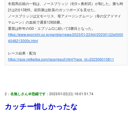
冬競馬伝統の一戦は、ノースブリッジ（牡5＝奥村武）が制した。勝ち時
計は2分13秒5。岩田康は歓喜のガッツポーズを見せた。
ノースブリッジは父モーリス、母アメージングムーン（母の父アドマイ
ヤムーン）の血統で通算12戦6勝。
重賞は昨年のG3・エプソムCに続いて2勝目となった。
https://www.sponichi.co.jp/gamble/news/2023/01/22/kiji/20230122s0000
4048213000c.html
レース結果・配当
https://race.netkeiba.com/race/result.html?race_id=202306010811
2：
名無しさん＠恐縮です
：2023/01/22(日) 16:01:51.74
カッチー惜しかったな