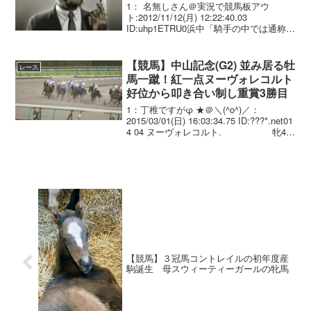
1： 名無しさん＠実況で競馬板アウ
ト:2012/11/12(月) 12:22:40.03
ID:uhp1ETRU0浜中「騎手の中では通称
「トントン」って呼ばれていて激しく追
ってるように見せて馬が伸びてるように
アピールしているんです」 岩田「...
【競馬】中山記念(G2) 並み居る牡
レース
馬一蹴！紅一点ヌーヴォレコルト
好位から叩き合い制し重賞3勝目
1：丁稚ですがφ ★＠＼(^o^)／：
2015/03/01(日) 16:03:34.75 ID:???*.net01
4 04 ヌーヴォレコルト. 牝4
岩田康誠 1.50.3 --. 54.0 448(+4)
斎藤 ...
【競馬】３冠馬コントレイルの初年度産
駒誕生 母スウィーティーガールの牝馬