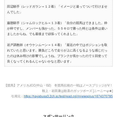
田辺騎手（レッドガラン＝１２着）「イメージと違ってついて行けませ
んでした」
藤懸騎手（シャムロックヒル＝１３着）「自分の競馬はできました。枠
が枠ですし、メンバーも強かった。５５キロで勝った時とは条件は違い
ましたからね。でも最後まで頑張ってくれました」
岩戸調教師（オウケンムーン＝１４着）「最近の中ではポジションを取
れていたと思います。勝負どころで走りが上に高くなるような感じだっ
たのは休み明けの影響でしょうね。ブランクが長かったので１回使って
良くなってくれるんじゃないかなと思います」
【競馬】アメリカJCC(中山・G2) 冬競馬伝統の一戦はノースブリッジがV！
鞍上・岩田康は歓喜のガッツポーズ [ニーニーφ★]
引用元：
https://hayabusa3.2ch.sc/test/read.cgi/mnewsplus/1674370785
スポンサーリンク